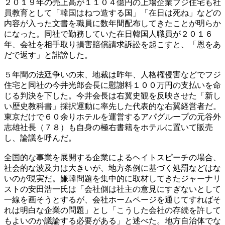
２０１９年の売上高が１１０４億円の上場企業フジ住宅も社
員教育として「韓国はねつ造する国」「在日は死ね」などの
内容が入った文書を職員に数年間配布してきたことが明らか
になった。同社で勤務していた在日韓国人職員が２０１６
年、会社を相手取り損害賠償請求訴訟を起こすと、「恩をあ
だで返す」と誹謗した。
５年間の法廷争いの末、地裁は昨年、人格権侵害などでフジ
住宅と同社の今井光郎会長に慰謝料１００万円の支払いを命
じる判決を下した。今井会長は右翼史観を反映させた「新し
い歴史教科書」採択運動に率先した代表的な右翼経営者だ。
東京だけで６０余りホテルを運営するアパグループの元谷外
志雄社長（７８）も自身の極右書籍をホテルに置いて販売
し、論議を呼んだ。
全国的な事業を展開する企業によるヘイトスピーチの場合、
社会的な波及力は大きいが、地方条例に基づく処罰などはな
いのが現実だ。嫌韓問題を集中的に取材してきたジャーナリ
ストの安田浩一氏は「会社側は社主の意見にすぎないとして
一線を画そうとするが、会社ホームページを通じてすればそ
れは明白な企業の問題」とし「こうした会社の存続を許して
もよいのか議論する必要がある」と述べた。地方自治体でな