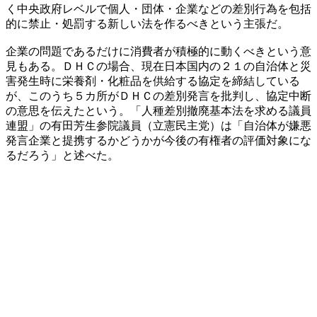
く中央政府レベルで個人・団体・企業などの差別行為を包括
的に禁止・処罰する新しい法を作るべきという主張だ。
企業の問題であるだけに消費者が積極的に動くべきという意
見もある。ＤＨＣの場合、現在日本国内の２１の自治体と災
害発生時に栄養剤・化粧品を供給する協定を締結している
が、このうち５カ所がＤＨＣの差別発言を批判し、協定中断
の意思を伝えたという。「人種差別撤廃基本法を求める議員
連盟」の有田芳生参院議員（立憲民主党）は「自治体が嫌悪
発言企業と提携するかどうかが今後の有権者の評価対象にな
るだろう」と述べた。