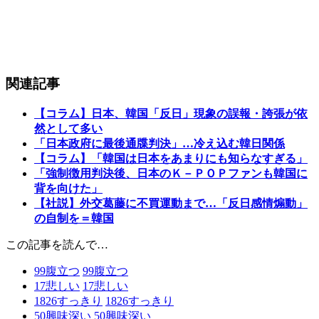
関連記事
【コラム】日本、韓国「反日」現象の誤報・誇張が依
然として多い
「日本政府に最後通牒判決」…冷え込む韓日関係
【コラム】「韓国は日本をあまりにも知らなすぎる」
「強制徴用判決後、日本のＫ－ＰＯＰファンも韓国に
背を向けた」
【社説】外交葛藤に不買運動まで…「反日感情煽動」
の自制を＝韓国
この記事を読んで…
99
腹立つ
99
腹立つ
17
悲しい
17
悲しい
1826
すっきり
1826
すっきり
50
興味深い
50
興味深い