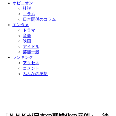
オピニオン
社説
コラム
日本関係のコラム
エンタメ
ドラマ
音楽
映画
アイドル
芸能一般
ランキング
アクセス
コメント
みんなの感想
「ＮＨＫが日本の朝鮮化の元凶」…法