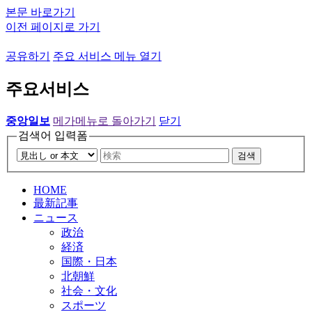
본문 바로가기
이전 페이지로 가기
공유하기
주요 서비스 메뉴 열기
주요서비스
중앙일보
메가메뉴로 돌아가기
닫기
검색어 입력폼
검색
HOME
最新記事
ニュース
政治
経済
国際・日本
北朝鮮
社会・文化
スポーツ