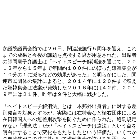
参議院議員会館では２６日、関連法施行５周年を迎え、これ
までの成果と今後の課題を点検する席が用意された。出席者
の師岡康子弁護士は「ヘイトスピーチ解消法を通じて、２０
１２年から１５年まで年間約１００件にのぼった嫌韓集会が
１０分の１に減るなどの効果があった」と明らかにした。関
連市民団体の集計によると、２０１４年に１２０件まで増え
た嫌韓集会は法案が発効した２０１６年には４２件、２０１
９年には２１件、昨年は９件と大幅に減少した。
「ヘイトスピーチ解消法」とは「本邦外出身者」に対する差
別発言を対象とするが、実際には在特会など極右団体による
在日韓国人への無差別攻撃を防ぐために作られた。処罰規定
がない「理念法」だが「ヘイトスピーチは違法」という点を
明白にすることで変化をもたらしたという評価だ。いくつか
の自治体がこの法に基づいて嫌韓集会の許可を拒否した。２