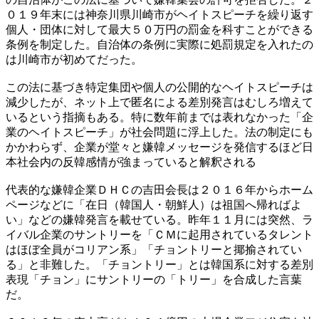
０１９年末には神奈川県川崎市がヘイトスピーチを繰り返す
個人・団体に対して最大５０万円の罰金を科すことができる
条例を制定した。自治体の条例に実際に処罰規定を入れたの
は川崎市が初めてだった。
この法に基づき特定集団や個人の公開的なヘイトスピーチは
減少したが、ネット上で匿名による差別発言はむしろ増えて
いるという指摘もある。特に数年前までは表れなかった「企
業のヘイトスピーチ」が社会問題に浮上した。法の制定にも
かかわらず、企業が堂々と嫌韓メッセージを発信するほど日
本社会内の反韓感情が強まっていると解釈される
代表的な嫌韓企業ＤＨＣの吉田会長は２０１６年からホーム
ページなどに「在日（韓国人・朝鮮人）は祖国へ帰ればよ
い」などの嫌韓発言を載せている。昨年１１月には突然、ラ
イバル企業のサントリーを「ＣＭに起用されているタレント
はほぼ全員がコリアン系」「チョントリーと揶揄されてい
る」と非難した。「チョントリー」とは韓国系に対する差別
表現「チョン」にサントリーの「トリー」を合成した言葉
だ。