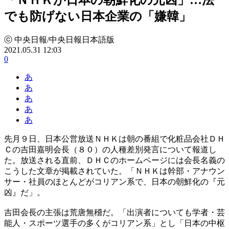
でも防げない日本企業の「嫌韓」
ⓒ 中央日報/中央日報日本語版
2021.05.31 12:03
0
あ
あ
あ
あ
あ
先月９日、日本公営放送ＮＨＫは朝の番組で化粧品会社ＤＨ
Ｃの吉田嘉明会長（８０）の人種差別発言について報道し
た。放送される直前、ＤＨＣのホームページには会長名義の
こうした文章が掲載されていた。「ＮＨＫは幹部・アナウン
サー・社員のほとんどがコリアン系で、日本の朝鮮化の『元
凶』だ」。
吉田会長の主張は荒唐無稽だ。「出演者についても学者・芸
能人・スポーツ選手の多くがコリアン系」とし「日本の中枢