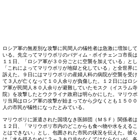
ロシア軍の無差別な攻撃に民間人の犠牲者は急激に増加して
いる。先立ってマリウポリのバディム・ボイチェンコ市長は
１１日、「ロシア軍が３０分ごとに空襲を加えている」とし
「これによってマリウポリが地獄と化している」と全世界に
訴えた。９日にはマリウポリの産婦人科の病院が空襲を受け
て３人が亡くなって１０人余りが負傷した。１２日にはロシ
ア軍が民間人８０人余りが避難していたモスク（イスラム寺
院）を攻撃したとウクライナ政府は明らかにした。マリウポ
リ当局はロシア軍の攻撃が始まってから少なくとも１５００
人の市民が犠牲になったとみている。
マリウポリに派遣された国境なき医師団（ＭＳＦ）関係者は
１２日、「マリウポリ市内のどこからも食べ物や水をえるこ
とはできない」とし、包囲された市民の状況を伝えた。彼ら
は「水を得るために２～３キロ歩かなくてはならないが、各