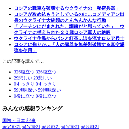
ロシアの戦車を破壊するウクライナの「秘密兵器」
ロシアが攻め込もうとしているのに…コメディアン出
身のウクライナ大統領のとんちんかんな行動
「プーチンにだまされた、訓練だと思っていた」 ウ
クライナに捕えられた２０歳ロシア軍人の絶叫
ウクライナ住民からパンと紅茶…涙を流すロシア兵士
ロシアに焦りか…「人の臓器を無差別破壊する真空爆
弾を使用」
この記事を読んで…
326
腹立つ
326
腹立つ
29
悲しい
29
悲しい
0
すっきり
0
すっきり
59
興味深い
59
興味深い
0
役に立つ
0
役に立つ
みんなの感想ランキング
国際・日本 記事
공유하기
공유하기
공유하기
공유하기
공유하기