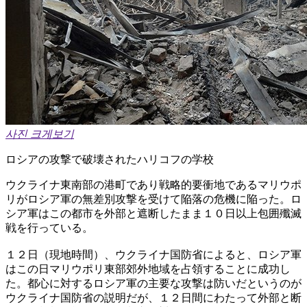
사진 크게보기
ロシアの攻撃で破壊されたハリコフの学校
ウクライナ東南部の港町であり戦略的要衝地であるマリウポ
リがロシア軍の無差別攻撃を受けて陥落の危機に陥った。ロ
シア軍はこの都市を外部と遮断したまま１０日以上包囲殲滅
戦を行っている。
１２日（現地時間）、ウクライナ国防省によると、ロシア軍
はこの日マリウポリ東部郊外地域を占領することに成功し
た。都心に対するロシア軍の主要な攻撃は防いだというのが
ウクライナ国防省の説明だが、１２日間にわたって外部と断