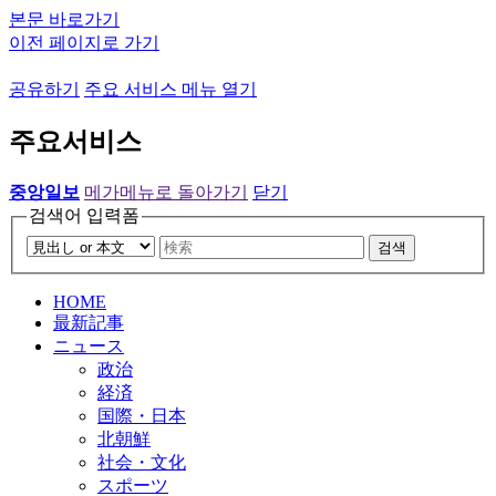
본문 바로가기
이전 페이지로 가기
공유하기
주요 서비스 메뉴 열기
주요서비스
중앙일보
메가메뉴로 돌아가기
닫기
검색어 입력폼
검색
HOME
最新記事
ニュース
政治
経済
国際・日本
北朝鮮
社会・文化
スポーツ