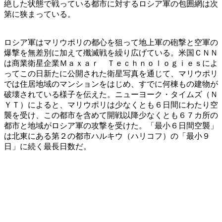
絶した状態で戦っている都市に対するロシア軍の包囲網は次
第に狭まっている。
ロシア軍はマリウポリの都心を狙って地上軍の砲撃と空軍の
爆撃を無差別に加えて殲滅戦を繰り広げている。米国ＣＮＮ
は商業衛星企業Ｍａｘａｒ Ｔｅｃｈｎｏｌｏｇｉｅｓによ
ってこの日新たに公開された衛星写真を通じて、マリウポリ
では住居地域のマンションをはじめ、すでに何棟もの建物が
破壊されている様子を伝えた。ニューヨーク・タイムズ（Ｎ
ＹＴ）によると、マリウポリは少なくとも６日間にわたり空
襲を受け、この都市を含めて開戦以降少なくとも６７カ所の
都市と地域がロシア軍の攻撃を受けた。「最小６日間空襲」
は北東にある第２の都市ハルキウ（ハリコフ）の「最小９
日」に続く最長日数だ。