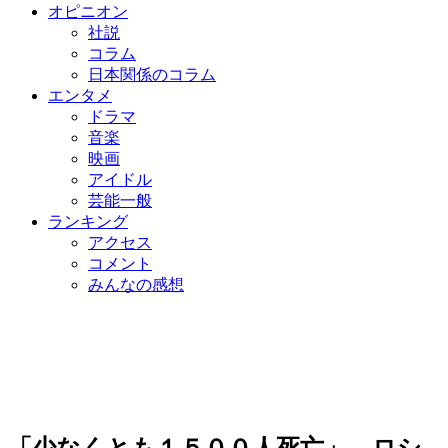
オピニオン
社説
コラム
日本関係のコラム
エンタメ
ドラマ
音楽
映画
アイドル
芸能一般
ランキング
アクセス
コメント
みんなの感想
「少なくとも１５００人死亡」…ロシ