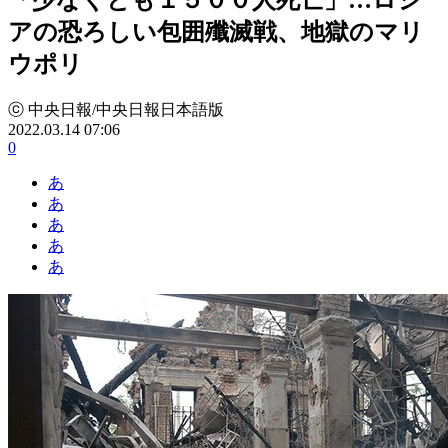
アの恐ろしい包囲殲滅戦、地獄のマリ
ウポリ
ⓒ 中央日報/中央日報日本語版
2022.03.14 07:06
0
あ
あ
あ
あ
あ