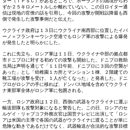
ター（ＩＰＳＣ）があるところで、ポーランドの国境からわ
ずか２５キロメートルしか離れていない。この日ロイター通
信は現地の官僚の話を引用し、今回の攻撃が開戦以降最も西
側で発生した攻撃事例だと伝えた。
ウクライナ政府は１３日にウクライナ南西部に位置したイバ
ーノ＝フランキーウシク空港でもロシア軍の攻撃による爆発
が発生したと明らかにした。
これに先立ち、ロシア軍は１１日、ウクライナ中部の拠点都
市ドニプロに対する初めての攻撃も開始した。ドニプロ救助
当局は声明を通じて「１１日午前、ドニプロに３回の空襲が
あった」とし「幼稚園１カ所とマンション１棟、２階建ての
靴工場が攻撃を受け、１人が亡くなった」と発表した。ドニ
プロがロシアの手に移れば、ドンバス地域を含めてウクライ
ナ東部軍全体がロシア軍に包囲される。
一方、ロシア政府は１２日、西側の武器をウクライナに運ぶ
輸送部隊も攻撃対象になると警告した。この日、ロシアのセ
ルゲイ・リャブコフ外務次官は国営テレビに出演して「ロシ
アは米国の主導で各国の武器がウクライナに渡ることが単に
危険な動きであるだけでなく、武器輸送が合法的な攻撃目標