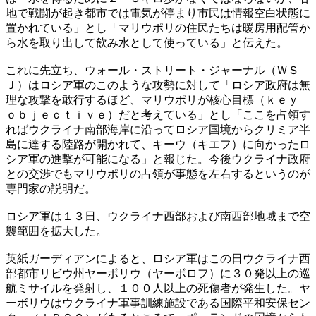
地で戦闘が起き都市では電気が停まり市民は情報空白状態に
置かれている」とし「マリウポリの住民たちは暖房用配管か
ら水を取り出して飲み水として使っている」と伝えた。
これに先立ち、ウォール・ストリート・ジャーナル（ＷＳ
Ｊ）はロシア軍のこのような攻勢に対して「ロシア政府は無
理な攻撃を敢行するほど、マリウポリが核心目標（ｋｅｙ
ｏｂｊｅｃｔｉｖｅ）だと考えている」とし「ここを占領す
ればウクライナ南部海岸に沿ってロシア国境からクリミア半
島に達する陸路が開かれて、キーウ（キエフ）に向かったロ
シア軍の進撃が可能になる」と報じた。今後ウクライナ政府
との交渉でもマリウポリの占領が事態を左右するというのが
専門家の説明だ。
ロシア軍は１３日、ウクライナ西部および南西部地域まで空
襲範囲を拡大した。
英紙ガーディアンによると、ロシア軍はこの日ウクライナ西
部都市リビウ州ヤーボリウ（ヤーボロフ）に３０発以上の巡
航ミサイルを発射し、１００人以上の死傷者が発生した。ヤ
ーボリウはウクライナ軍事訓練施設である国際平和安保セン