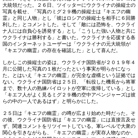
大統領だった。２６日、ツイッターにウクライナの操縦士の
写真を載せ、「写真のミグ２９機の操縦士は『キエフの幽
霊』と同じ人物」とし「彼はロシアの操縦士を相手に６回勝
利した」とコメントした。そして「敵には恐怖を、ウクライ
ナ人には自負心を誘発する」とし「こうした強い人物と共に
ウクライナは勝利する」と書いた。ウクライナを応援する各
国のインターネットユーザーは「ウクライナの元大統領が
『キエフの幽霊』の存在を確認した」として喜んだ。
しかしこの操縦士の姿は、ウクライナ国防省が２０１９年４
月に公開した写真の１枚だったという事実が明らかになっ
た。とはいえ「キエフの幽霊」が完全な虚構という証拠では
ない。ウクライナ国防省は２５日、「転役した機長から将軍
まで、数十人の熟練パイロットが空軍に復帰している」とし
「キエフ人がよく見るミグ２９機の空中アベンジャーズは彼
らの中の一人であるはず」と明らかにした。
２５日は「キエフの幽霊」の噂が広まり始めた時だった。そ
の後、ウクライナ国防省は「キエフの幽霊」には直接言及せ
ず、関連コメントをリツイートしている。軍レベルで大衆の
関心を引きながらも、「キエフの幽霊」が実存人物なのか、