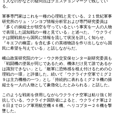
１人なのかなどの疑問点はクエスチョンマークで残してい
る。
軍事専門家はこれを一種の心理戦と見ている。２１世紀軍事
研究所のリュ・ソンヨプ情報分析官および専門研究委員は
「多くの操縦士が領空を守っているという事実を一人の人物
で表現した認知戦の一種と見ている」と述べた。「ウクライ
ナは開戦前から国民に情報を流して状況を詳しく知らせ、
『キエフの幽霊』を含む多くの英雄物語を作り出しながら国
民に希望を与えている」と話しながらだ。
峨山政策研究院のヤン・ウク外交安保センター副研究委員も
「戦闘機の塗装が同じであるため、機体だけ見て誰であるか
は識別できない」とし「敵軍に恐怖感を植え付けるための心
理戦の一環」と評価した。続いて「ウクライナ空軍でミグ２
９は主力機種の一つ」とし「持続的に表れるミグ２９機の操
縦士を一人の人物として象徴化したとみられる」と話した。
このような戦術を併用しながらウクライナ空軍は粘り強く対
抗している。ウクライナ国防省によると、ウクライナ軍は２
６日までロシア軍用航空機４６機、ヘリコプター２６機を撃
墜した。