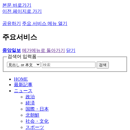
본문 바로가기
이전 페이지로 가기
공유하기
주요 서비스 메뉴 열기
주요서비스
중앙일보
메가메뉴로 돌아가기
닫기
검색어 입력폼
검색
HOME
最新記事
ニュース
政治
経済
国際・日本
北朝鮮
社会・文化
スポーツ