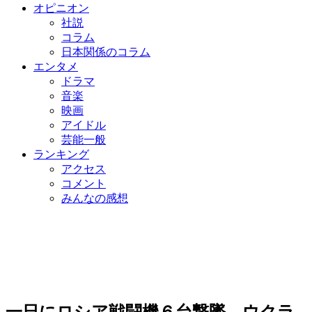
オピニオン
社説
コラム
日本関係のコラム
エンタメ
ドラマ
音楽
映画
アイドル
芸能一般
ランキング
アクセス
コメント
みんなの感想
一日にロシア戦闘機６台撃墜…ウクラ