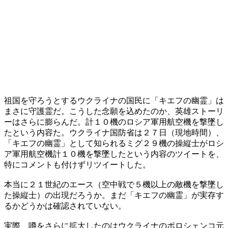
祖国を守ろうとするウクライナの国民に「キエフの幽霊」は
まさに守護霊だ。こうした念願を込めたのか、英雄ストーリ
ーはさらに膨らんだ。計１０機のロシア軍用航空機を撃墜し
たという内容た。ウクライナ国防省は２７日（現地時間）、
「キエフの幽霊」として知られるミグ２９機の操縦士がロシ
ア軍用航空機計１０機を撃墜したという内容のツイートを、
特にコメントも付けずリツイートした。
本当に２１世紀のエース（空中戦で５機以上の敵機を撃墜し
た操縦士）の出現だろうか。まだ「キエフの幽霊」が実存す
るかどうかは確認されていない。
実際、噂をさらに拡大したのはウクライナのポロシェンコ元