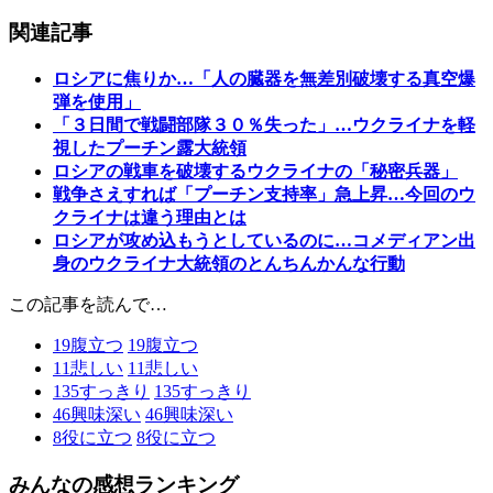
関連記事
ロシアに焦りか…「人の臓器を無差別破壊する真空爆
弾を使用」
「３日間で戦闘部隊３０％失った」…ウクライナを軽
視したプーチン露大統領
ロシアの戦車を破壊するウクライナの「秘密兵器」
戦争さえすれば「プーチン支持率」急上昇…今回のウ
クライナは違う理由とは
ロシアが攻め込もうとしているのに…コメディアン出
身のウクライナ大統領のとんちんかんな行動
この記事を読んで…
19
腹立つ
19
腹立つ
11
悲しい
11
悲しい
135
すっきり
135
すっきり
46
興味深い
46
興味深い
8
役に立つ
8
役に立つ
みんなの感想ランキング