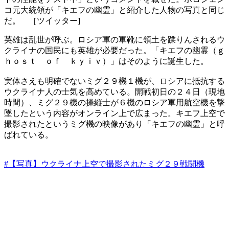
コ元大統領が「キエフの幽霊」と紹介した人物の写真と同じ
だ。 ［ツイッター]
英雄は乱世が呼ぶ。ロシア軍の軍靴に領土を蹂りんされるウ
クライナの国民にも英雄が必要だった。「キエフの幽霊（ｇ
ｈｏｓｔ ｏｆ ｋｙｉｖ）」はそのように誕生した。
実体さえも明確でないミグ２９機１機が、ロシアに抵抗する
ウクライナ人の士気を高めている。開戦初日の２４日（現地
時間）、ミグ２９機の操縦士が６機のロシア軍用航空機を撃
墜したという内容がオンライン上で広まった。キエフ上空で
撮影されたというミグ機の映像があり「キエフの幽霊」と呼
ばれている。
#【写真】ウクライナ上空で撮影されたミグ２９戦闘機