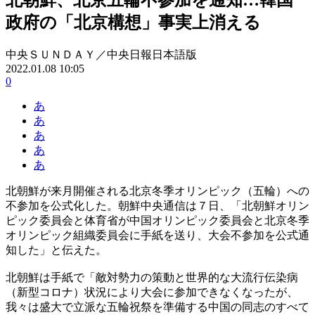
政府の「北京構想」事実上消える
中央ＳＵＮＤＡＹ／中央日報日本語版
2022.01.08 10:05
0
あ
あ
あ
あ
あ
北朝鮮が来月開催される北京冬季オリンピック（五輪）への
不参加を公式化した。朝鮮中央通信は７日、「北朝鮮オリン
ピック委員会と体育省が中国オリンピック委員会と北京冬季
オリンピック組織委員会に手紙を送り、大会不参加を公式通
知した」と伝えた。
北朝鮮は手紙で「敵対勢力の策動と世界的な大流行伝染病
（新型コロナ）状況により大会に参加できなくなったが、
我々は盛大で立派な五輪祝祭を準備する中国の同志のすべて