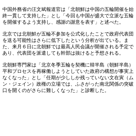
中国外務省の汪文斌報道官は「北朝鮮は中国の五輪開催を始
終一貫して支持した」とし「今回も中国が盛大で立派な五輪
を開催するよう支持し、感謝の謝意を表す」と述べた。
北京では北朝鮮が五輪不参加を公式化したことで政府代表団
を送る可能性はさらに低下したという分析が出ている。ま
た、来月６日に北朝鮮では最高人民会議が開催される予定で
あり、代表団を派遣しても幹部は抜けると予想される。
北朝鮮専門家は「北京冬季五輪を契機に韓半島（朝鮮半島）
平和プロセスを再稼働しようとしていた政府の構想が事実上
なくなった」とし「任期が少ししか残っていない文在寅（ム
ン・ジェイン）政権の立場では、ふさがった南北関係の突破
口を開くのがさらに難しくなった」と診断した。