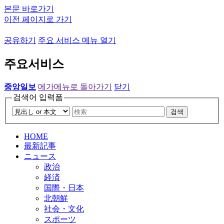
본문 바로가기
이전 페이지로 가기
공유하기
주요 서비스 메뉴 열기
주요서비스
중앙일보
메가메뉴로 돌아가기
닫기
검색어 입력폼
검색
HOME
最新記事
ニュース
政治
経済
国際・日本
北朝鮮
社会・文化
スポーツ