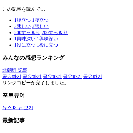
この記事を読んで…
1
腹立つ
1
腹立つ
3
悲しい
3
悲しい
200
すっきり
200
すっきり
1
興味深い
1
興味深い
1
役に立つ
1
役に立つ
みんなの感想ランキング
北朝鮮 記事
공유하기
공유하기
공유하기
공유하기
공유하기
リンクコピーが完了しました。
포토뷰어
뉴스 메뉴 보기
最新記事