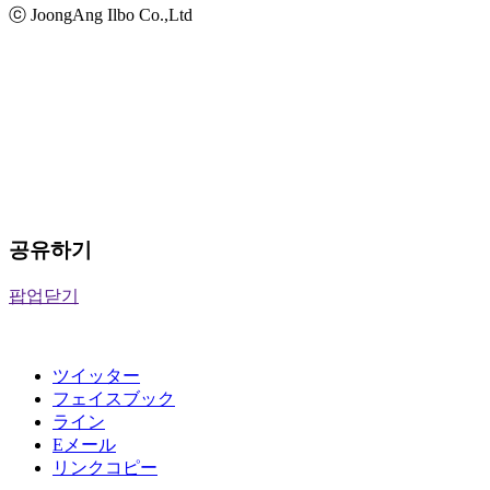
ⓒ JoongAng Ilbo Co.,Ltd
공유하기
팝업닫기
ツイッター
フェイスブック
ライン
Eメール
リンクコピー