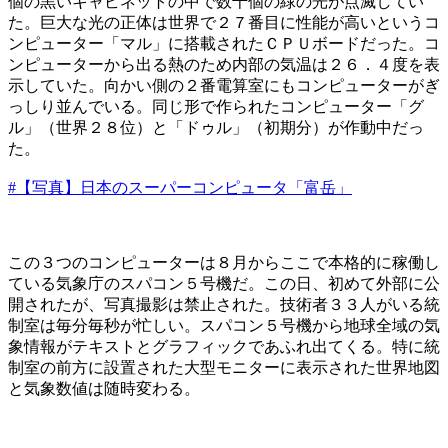
個の黒いキャビネットの中で数千個の緑の光が点滅してい
た。巨大な光の正体は世界で２７番目に性能が高いというコ
ンピューター「マル」に搭載されたＣＰＵボードだった。コ
ンピューターから出る熱のため内部の気温は２６．４度を表
示していた。向かい側の２番電算室にもコンピューターがぎ
っしり並んでいる。同じ形で作られたコンピューター「グ
ル」（世界２８位）と「ドゥル」（初期分）が作動中だっ
た。
#【写真】日本のスーパーコンピュータ「富岳」
この３つのコンピューターは８月からここで本格的に稼働し
ている気象庁のスパコン５号機だ。この日、初めて外部に公
開されたが、写真撮影は禁止された。技術者３３人がいる統
制室は毎分毎秒が忙しい。スパコン５号機から地球全域の気
象情報がテキストとグラフィックであふれ出てくる。特に統
制室の前方に設置された大型モニターに表示された世界地図
と気象数値は随時変わる。