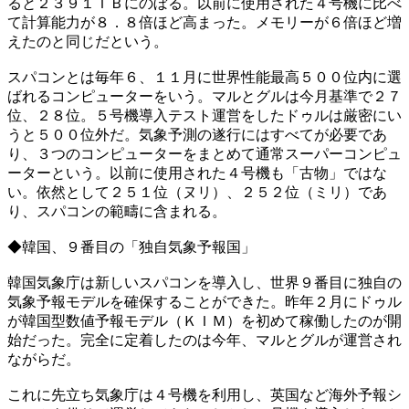
ると２３９１ＴＢにのぼる。以前に使用された４号機に比べ
て計算能力が８．８倍ほど高まった。メモリーが６倍ほど増
えたのと同じだという。
スパコンとは毎年６、１１月に世界性能最高５００位内に選
ばれるコンピューターをいう。マルとグルは今月基準で２７
位、２８位。５号機導入テスト運営をしたドゥルは厳密にい
うと５００位外だ。気象予測の遂行にはすべてが必要であ
り、３つのコンピューターをまとめて通常スーパーコンピュ
ーターという。以前に使用された４号機も「古物」ではな
い。依然として２５１位（ヌリ）、２５２位（ミリ）であ
り、スパコンの範疇に含まれる。
◆韓国、９番目の「独自気象予報国」
韓国気象庁は新しいスパコンを導入し、世界９番目に独自の
気象予報モデルを確保することができた。昨年２月にドゥル
が韓国型数値予報モデル（ＫＩＭ）を初めて稼働したのが開
始だった。完全に定着したのは今年、マルとグルが運営され
ながらだ。
これに先立ち気象庁は４号機を利用し、英国など海外予報シ