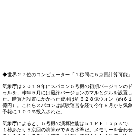
◆世界２７位のコンピューター「１秒間に５京回計算可能」
気象庁は２０１９年にスパコン５号機の初期バージョンのド
ゥルを、昨年５月には最終バージョンのマルとグルを設置し
た。購買と設置にかかった費用は約６２８億ウォン（約６１
億円）。これらスパコンは試験運営を経て今年８月から気象
予報に１００％投入された。
気象庁によると、５号機の演算性能は５１ＰＦｌｏｐｓで、
１秒あたり５京回の演算ができる水準だ。メモリーを合わせ