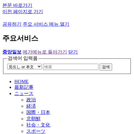
본문 바로가기
이전 페이지로 가기
공유하기
주요 서비스 메뉴 열기
주요서비스
중앙일보
메가메뉴로 돌아가기
닫기
검색어 입력폼
검색
HOME
最新記事
ニュース
政治
経済
国際・日本
北朝鮮
社会・文化
スポーツ