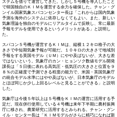
ステムを借りて運営してきた。しかし５号機を導入したこと
で韓国独自のＫＩＭを運営する余力を確保した。チャン・グ
ンイル国家気象スパコンセンター長は「これからは国内気象
予測を海外のシステムに依存しなくてもよい。また、新しい
気象理論を独自のモデルにリアルタイムで反映し、常に最新
予報モデルを使用できるというメリットがある」と説明し
た。
スパコン５号機が運営するＫＩＭは、縦横１２キロ格子の大
きさで中短期気象予報が可能だ。１０キロの大きさで地域別
予報をする英国モデル（ＵＭ）にやや及ばないが、大きな差
ではないという。気象庁のカン・ヒョンソク数値モデル開発
課長は「５日後に表れる高気圧・低気圧の大きさと位置を９
８％の正確度で予測できる程度の能力で、米国・英国気象庁
の統合モデル水準にはやや及ばないが、日本気象庁のモデル
とほぼ同じか少し上回るレベルと見ることができる」と説明
した。
気象庁は今後５年以上は５号機をＫＩＭの運営に活用する予
定だ。現在併行使用している４号機は来年下半期に農村振興
庁に移され、農業研究に活用するとみられる。チャン・グン
イル・センター長は「ＫＩＭモデルがさらに精巧になれば新