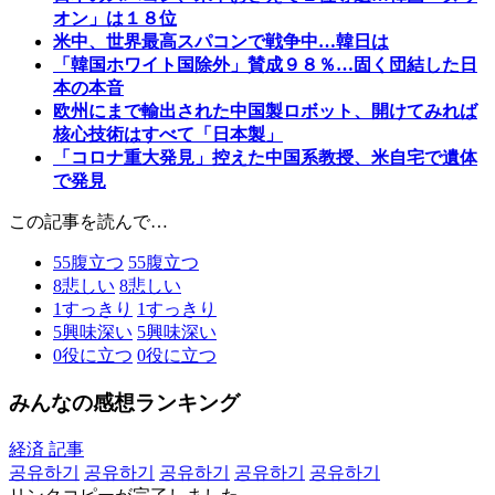
オン」は１８位
米中、世界最高スパコンで戦争中…韓日は
「韓国ホワイト国除外」賛成９８％…固く団結した日
本の本音
欧州にまで輸出された中国製ロボット、開けてみれば
核心技術はすべて「日本製」
「コロナ重大発見」控えた中国系教授、米自宅で遺体
で発見
この記事を読んで…
55
腹立つ
55
腹立つ
8
悲しい
8
悲しい
1
すっきり
1
すっきり
5
興味深い
5
興味深い
0
役に立つ
0
役に立つ
みんなの感想ランキング
経済 記事
공유하기
공유하기
공유하기
공유하기
공유하기