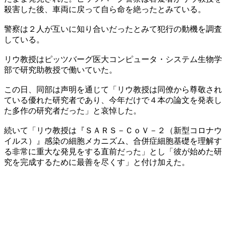
殺害した後、車両に戻って自ら命を絶ったとみている。
警察は２人が互いに知り合いだったとみて犯行の動機を調査
している。
リウ教授はピッツバーグ医大コンピュータ・システム生物学
部で研究助教授で働いていた。
この日、同部は声明を通じて「リウ教授は同僚から尊敬され
ている優れた研究者であり、今年だけで４本の論文を発表し
た多作の研究者だった」と哀悼した。
続いて「リウ教授は『ＳＡＲＳ－ＣｏＶ－２（新型コロナウ
イルス）』感染の細胞メカニズム、合併症細胞基礎を理解す
る非常に重大な発見をする直前だった」とし「彼が始めた研
究を完成するために最善を尽くす」と付け加えた。