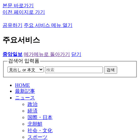
본문 바로가기
이전 페이지로 가기
공유하기
주요 서비스 메뉴 열기
주요서비스
중앙일보
메가메뉴로 돌아가기
닫기
검색어 입력폼
검색
HOME
最新記事
ニュース
政治
経済
国際・日本
北朝鮮
社会・文化
スポーツ