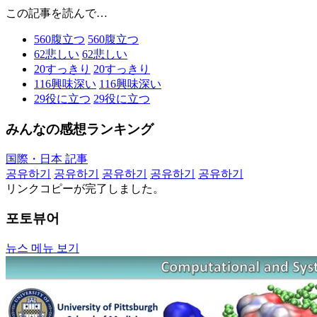
この記事を読んで…
560
腹立つ
560
腹立つ
62
悲しい
62
悲しい
20
すっきり
20
すっきり
116
興味深い
116
興味深い
29
役に立つ
29
役に立つ
みんなの感想ランキング
国際・日本 記事
공유하기
공유하기
공유하기
공유하기
공유하기
リンクコピーが完了しました。
포토뷰어
뉴스 메뉴 보기