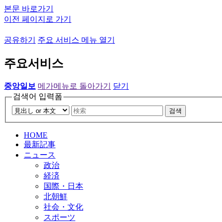
본문 바로가기
이전 페이지로 가기
공유하기
주요 서비스 메뉴 열기
주요서비스
중앙일보
메가메뉴로 돌아가기
닫기
검색어 입력폼
검색
HOME
最新記事
ニュース
政治
経済
国際・日本
北朝鮮
社会・文化
スポーツ