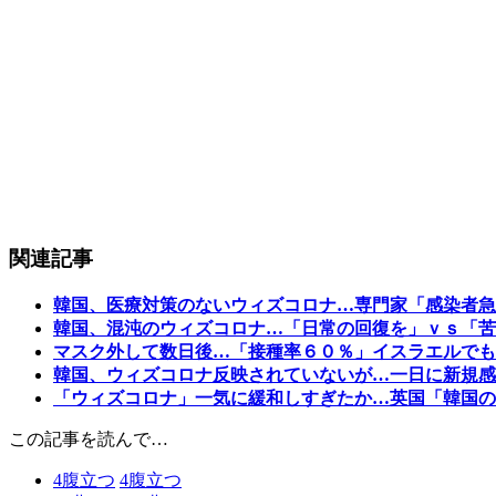
関連記事
韓国、医療対策のないウィズコロナ…専門家「感染者急
韓国、混沌のウィズコロナ…「日常の回復を」ｖｓ「苦
マスク外して数日後…「接種率６０％」イスラエルでも
韓国、ウィズコロナ反映されていないが…一日に新規感
「ウィズコロナ」一気に緩和しすぎたか…英国「韓国の
この記事を読んで…
4
腹立つ
4
腹立つ