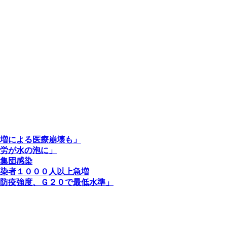
増による医療崩壊も」
労が水の泡に」
集団感染
染者１０００人以上急増
防疫強度、Ｇ２０で最低水準」