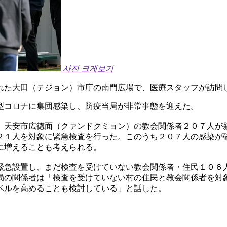
사진 크게보기
れた大田（テジョン）市庁の南門広場で、医療スタッフが訪問
型コロナに集団感染し、防疫当局が非常事態を迎えた。
、天安市広徳面（クァンドクミョン）の教会関係者２０７人が
２１人を対象に緊急検査を行った。このうち２０７人の感染が
に増えることも考えられる。
緊急設置し、まだ検査を受けていない教会関係者・住民１０６
局の関係者は「検査を受けていない村の住民と教会関係者を対
ベルを高めることも検討している」と話した。