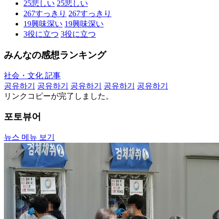
25
悲しい
25
悲しい
267
すっきり
267
すっきり
19
興味深い
19
興味深い
3
役に立つ
3
役に立つ
みんなの感想ランキング
社会・文化 記事
공유하기
공유하기
공유하기
공유하기
공유하기
リンクコピーが完了しました。
포토뷰어
뉴스 메뉴 보기