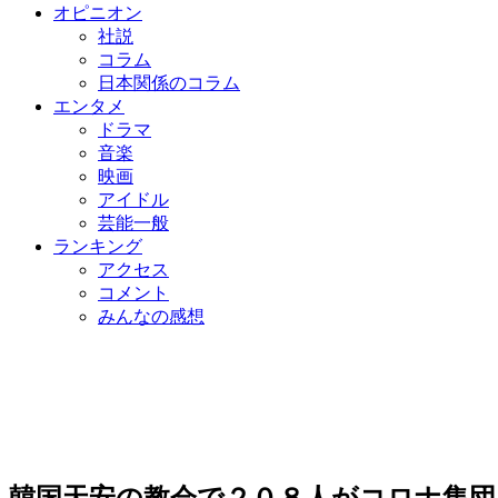
オピニオン
社説
コラム
日本関係のコラム
エンタメ
ドラマ
音楽
映画
アイドル
芸能一般
ランキング
アクセス
コメント
みんなの感想
韓国天安の教会で２０８人がコロナ集団