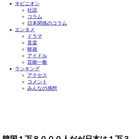
オピニオン
社説
コラム
日本関係のコラム
エンタメ
ドラマ
音楽
映画
アイドル
芸能一般
ランキング
アクセス
コメント
みんなの感想
韓国１万８０００人だが日本は１万３