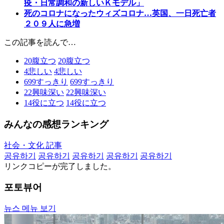
疫・日常調和の新しいＫモデル」
死のコロナになったウィズコロナ…英国、一日死亡者
２０９人に急増
この記事を読んで…
20
腹立つ
20
腹立つ
4
悲しい
4
悲しい
699
すっきり
699
すっきり
22
興味深い
22
興味深い
14
役に立つ
14
役に立つ
みんなの感想ランキング
社会・文化 記事
공유하기
공유하기
공유하기
공유하기
공유하기
リンクコピーが完了しました。
포토뷰어
뉴스 메뉴 보기