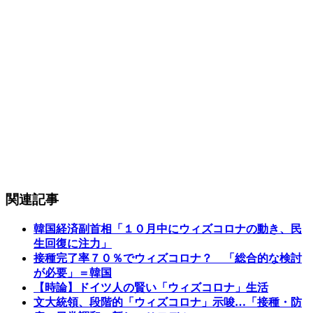
関連記事
韓国経済副首相「１０月中にウィズコロナの動き、民
生回復に注力」
接種完了率７０％でウィズコロナ？ 「総合的な検討
が必要」＝韓国
【時論】ドイツ人の賢い「ウィズコロナ」生活
文大統領、段階的「ウィズコロナ」示唆…「接種・防