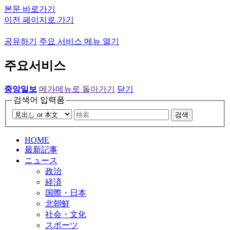
본문 바로가기
이전 페이지로 가기
공유하기
주요 서비스 메뉴 열기
주요서비스
중앙일보
메가메뉴로 돌아가기
닫기
검색어 입력폼
검색
HOME
最新記事
ニュース
政治
経済
国際・日本
北朝鮮
社会・文化
スポーツ