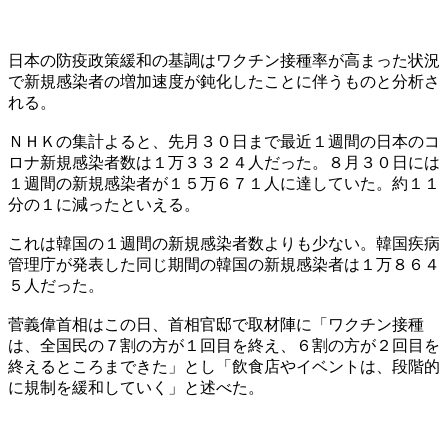
日本の防疫政策緩和の基調はワクチン接種率が高まった状況
で新規感染者の増加速度が鈍化したことに伴うものと分析さ
れる。
ＮＨＫの集計よると、先月３０日まで最近１週間の日本のコ
ロナ新規感染者数は１万３３２４人だった。８月３０日には
１週間の新規感染者が１５万６７１人に達していた。約１１
分の１に減ったといえる。
これは韓国の１週間の新規感染者数よりも少ない。韓国疾病
管理庁が発表した同じ期間の韓国の新規感染者は１万８６４
５人だった。
菅義偉首相はこの日、首相官邸で取材陣に「ワクチン接種
は、全国民の７割の方が１回目を終え、６割の方が２回目を
終えるところまできた」とし「飲食店やイベントは、段階的
に規制を緩和していく」と述べた。