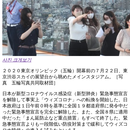
사진 크게보기
２０２０東京オリンピック（五輪）開幕前の７月２２日、東
京渋谷スカイの展望台から眺めたメインスタジアム。［写
真 五輪写真共同取材団］
日本が新型コロナウイルス感染症（新型肺炎）緊急事態宣言
を解除して事実上「ウィズコロナ」への転換を開始した。日
本政府は１日午前０時を基準に全国１９都道府県に発令中だ
った緊急事態宣言を完全に解除した。また、全国８県に適用
中だった「まん延防止など重点措置」もすべて終了した。緊
急事態宣言よりも一段階低い防疫対策まで緩和してウィズコ