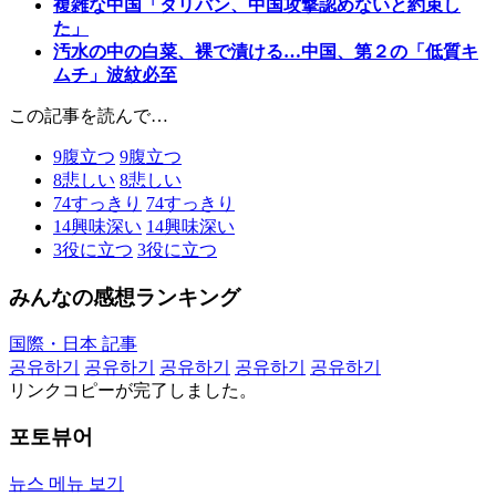
複雑な中国「タリバン、中国攻撃認めないと約束し
た」
汚水の中の白菜、裸で漬ける…中国、第２の「低質キ
ムチ」波紋必至
この記事を読んで…
9
腹立つ
9
腹立つ
8
悲しい
8
悲しい
74
すっきり
74
すっきり
14
興味深い
14
興味深い
3
役に立つ
3
役に立つ
みんなの感想ランキング
国際・日本 記事
공유하기
공유하기
공유하기
공유하기
공유하기
リンクコピーが完了しました。
포토뷰어
뉴스 메뉴 보기