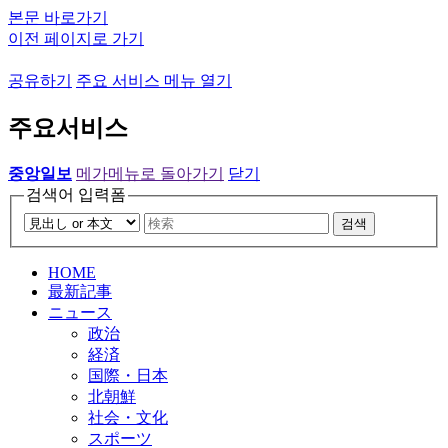
본문 바로가기
이전 페이지로 가기
공유하기
주요 서비스 메뉴 열기
주요서비스
중앙일보
메가메뉴로 돌아가기
닫기
검색어 입력폼
검색
HOME
最新記事
ニュース
政治
経済
国際・日本
北朝鮮
社会・文化
スポーツ