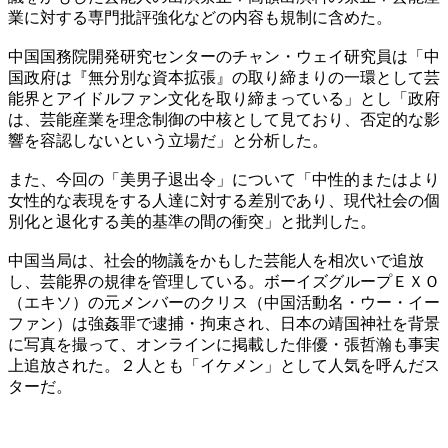
業に対する専門批評強化などの内容も規制に含めた。
中国国務院開発研究センターのチャン・ウェイ研究員は「中
国政府は『無分別な資本拡張』の取り締まりの一環として芸
能界とアイドルファン文化を取り締まっている」とし「政府
は、芸能産業を理念制御の中核として見ており、否定的な影
響を容認しないという立場だ」と分析した。
また、今回の「美男子退出令」について「中性的またはより
女性的な表現をする人達に対する差別であり、現代社会の個
別化と退化する美的基準の間の衝突」と批判した。
中国当局は、社会的物議をかもした芸能人を相次いで追放
し、芸能界の規律を管理している。ボーイズグループＥＸＯ
（エキソ）の元メンバーのクリス（中国活動名・ウー・イー
ファン）は強姦罪で逮捕・拘束され、日本の靖国神社を背景
に写真を撮って、オンラインに掲載した俳優・張哲瀚も事実
上追放された。２人とも「イケメン」として人気を呼んだス
ターだ。