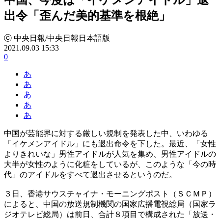
出令「歪んだ美的基準を根絶」
ⓒ 中央日報/中央日報日本語版
2021.09.03 15:33
0
あ
あ
あ
あ
あ
中国が芸能界に対する厳しい規制を発表した中、いわゆる
「イケメンアイドル」にも退出命令を下した。最近、「女性
よりきれいな」男性アイドルが人気を集め、男性アイドルの
大半が女性のように化粧をしているが、このような「今の時
代」のアイドルをすべて退出させるというのだ。
３日、香港サウスチャイナ・モーニングポスト（ＳＣＭＰ）
によると、中国の放送規制機関の国家広播電視総局（国家ラ
ジオテレビ総局）は前日、合計８項目で構成された「放送・