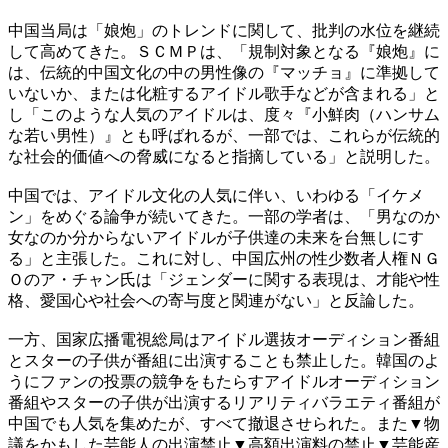
中国当局は「娘炮」のトレンドに関して、批判の水位を継続
して高めてきた。ＳＣＭＰは、「規制対象となる『娘炮』に
は、伝統的中国文化の中の男性像の『マッチョ』に準拠して
いないか、または化粧するアイドル歌手などが含まれる」と
し「このような人気のアイドルは、度々『小鮮肉（ハンサム
な若い男性）』とも呼ばれるが、一部では、これらが伝統的
な社会的価値への脅威になると指摘している」と説明した。
中国では、アイドル文化の人気に伴い、いわゆる「イケメ
ン」をめぐる論争が続いてきた。一部の学者は、「男なのか
女なのか分からないアイドルが子供達の未来を台無しにす
る」と主張した。これに対し、中国広州の性少数者人権ＮＧ
Ｏのア・チャン氏は「ジェンダーに関する表現は、才能や性
格、愛国心や社会への寄与度と関連がない」と反論した。
一方、国家広播電視総局はアイドル選抜オーディション番組
とスターの子供が番組に出演することも禁止した。韓国のよ
うにファンの投票の競争をもたらすアイドルオーディション
番組やスターの子供が出演するリアリティバラエティ番組が
中国でも人気を集めたが、すべて撤退させられた。また▼物
議をかもした芸能人の出演禁止▼高額出演料の禁止▼芸能産