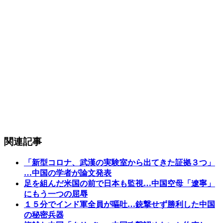
関連記事
「新型コロナ、武漢の実験室から出てきた証拠３つ」
…中国の学者が論文発表
足を組んだ米国の前で日本も監視…中国空母「遼寧」
にもう一つの屈辱
１５分でインド軍全員が嘔吐…銃撃せず勝利した中国
の秘密兵器