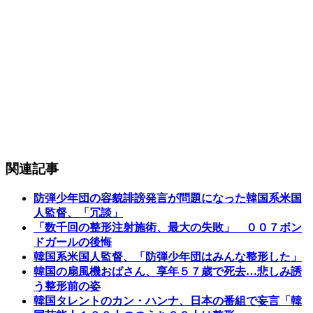
関連記事
防弾少年団の容貌誹謗発言が問題になった韓国系米国
人監督、「冗談」
「数千回の整形注射施術、最大の失敗」 ００７ボン
ドガールの後悔
韓国系米国人監督、「防弾少年団はみんな整形した」
韓国の扇風機おばさん、享年５７歳で死去…悲しみ誘
う整形前の姿
韓国タレントのカン・ハンナ、日本の番組で妄言「韓