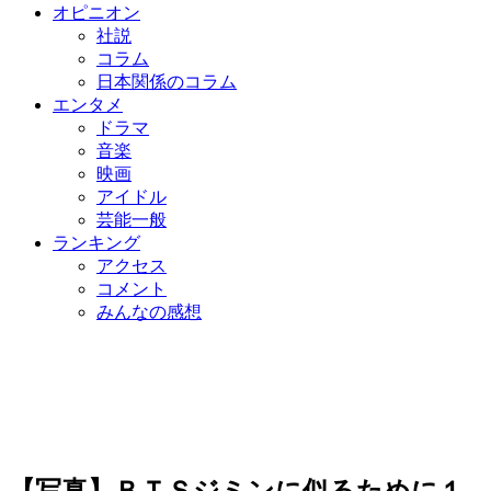
オピニオン
社説
コラム
日本関係のコラム
エンタメ
ドラマ
音楽
映画
アイドル
芸能一般
ランキング
アクセス
コメント
みんなの感想
【写真】ＢＴＳジミンに似るために１