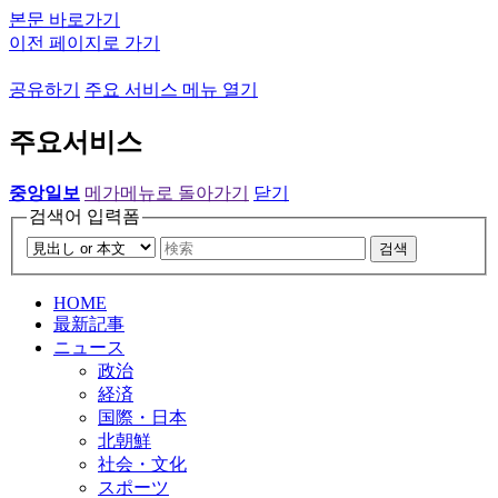
본문 바로가기
이전 페이지로 가기
공유하기
주요 서비스 메뉴 열기
주요서비스
중앙일보
메가메뉴로 돌아가기
닫기
검색어 입력폼
검색
HOME
最新記事
ニュース
政治
経済
国際・日本
北朝鮮
社会・文化
スポーツ