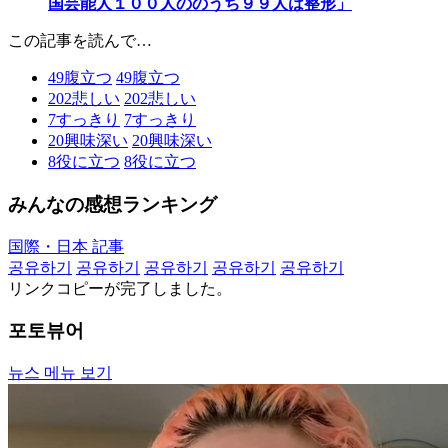
国芸能人１００人ののうち９９人は整形」
この記事を読んで…
49
腹立つ
49
腹立つ
202
悲しい
202
悲しい
7
すっきり
7
すっきり
20
興味深い
20
興味深い
8
役に立つ
8
役に立つ
みんなの感想ランキング
国際・日本 記事
공유하기
공유하기
공유하기
공유하기
공유하기
リンクコピーが完了しました。
포토뷰어
뉴스 메뉴 보기