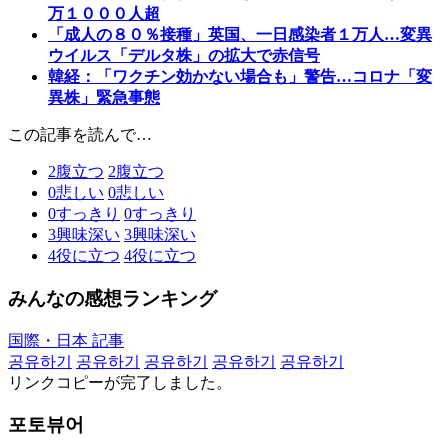
万１０００人超
「成人の８０％接種」英国、一日感染者１万人…変異
ウイルス「デルタ株」の拡大で赤信号
韓経：「ワクチン効かない場合も」警告…コロナ「変
異株」緊急事態
この記事を読んで…
2
腹立つ
2
腹立つ
0
悲しい
0
悲しい
0
すっきり
0
すっきり
3
興味深い
3
興味深い
4
役に立つ
4
役に立つ
みんなの感想ランキング
国際・日本 記事
공유하기
공유하기
공유하기
공유하기
공유하기
リンクコピーが完了しました。
포토뷰어