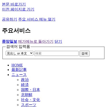
본문 바로가기
이전 페이지로 가기
공유하기
주요 서비스 메뉴 열기
주요서비스
중앙일보
메가메뉴로 돌아가기
닫기
검색어 입력폼
검색
HOME
最新記事
ニュース
政治
経済
国際・日本
北朝鮮
社会・文化
スポーツ