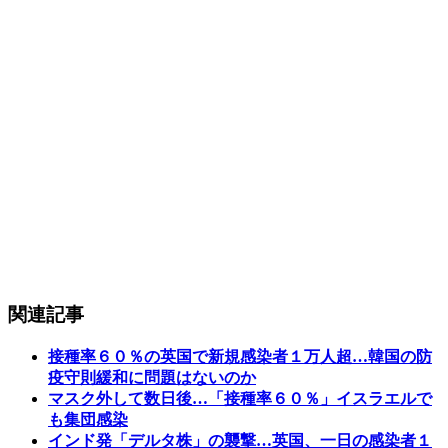
関連記事
接種率６０％の英国で新規感染者１万人超…韓国の防
疫守則緩和に問題はないのか
マスク外して数日後…「接種率６０％」イスラエルで
も集団感染
インド発「デルタ株」の襲撃…英国、一日の感染者１