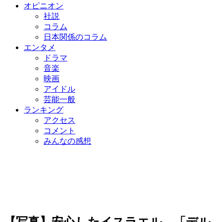
オピニオン
社説
コラム
日本関係のコラム
エンタメ
ドラマ
音楽
映画
アイドル
芸能一般
ランキング
アクセス
コメント
みんなの感想
【写真】安心したイスラエル 「デル