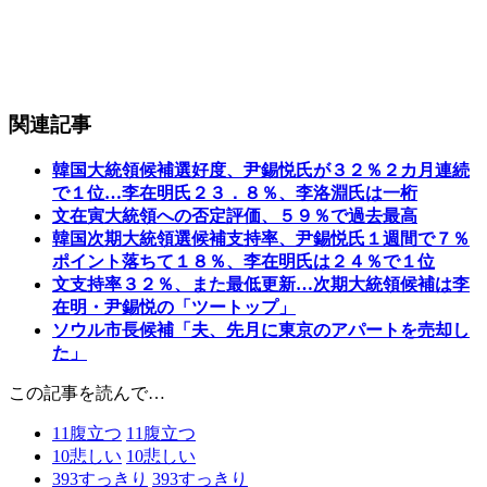
関連記事
韓国大統領候補選好度、尹錫悦氏が３２％２カ月連続
で１位…李在明氏２３．８％、李洛淵氏は一桁
文在寅大統領への否定評価、５９％で過去最高
韓国次期大統領選候補支持率、尹錫悦氏１週間で７％
ポイント落ちて１８％、李在明氏は２４％で１位
文支持率３２％、また最低更新…次期大統領候補は李
在明・尹錫悦の「ツートップ」
ソウル市長候補「夫、先月に東京のアパートを売却し
た」
この記事を読んで…
11
腹立つ
11
腹立つ
10
悲しい
10
悲しい
393
すっきり
393
すっきり