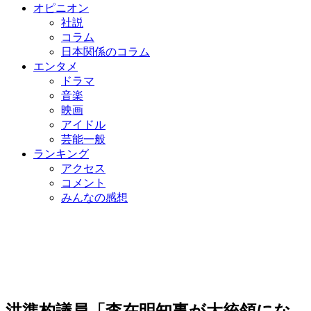
オピニオン
社説
コラム
日本関係のコラム
エンタメ
ドラマ
音楽
映画
アイドル
芸能一般
ランキング
アクセス
コメント
みんなの感想
洪準杓議員「李在明知事が大統領にな