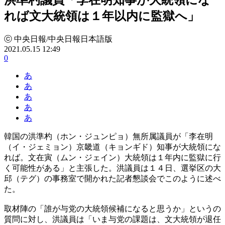
れば文大統領は１年以内に監獄へ」
ⓒ 中央日報/中央日報日本語版
2021.05.15 12:49
0
あ
あ
あ
あ
あ
韓国の洪準杓（ホン・ジュンピョ）無所属議員が「李在明
（イ・ジェミョン）京畿道（キョンギド）知事が大統領にな
れば。文在寅（ムン・ジェイン）大統領は１年内に監獄に行
く可能性がある」と主張した。洪議員は１４日、選挙区の大
邱（テグ）の事務室で開かれた記者懇談会でこのように述べ
た。
取材陣の「誰が与党の大統領候補になると思うか」というの
質問に対し、洪議員は「いま与党の課題は、文大統領が退任