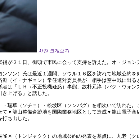
사진 크게보기
候補が２１日、街頭で市民に会って支持を訴えた。オ・ジョン
ヨンソン）氏は最近１週間、ソウル１６区を訪れて地域公約を
洛淵（イ・ナギョン）常任選対委員長が「相手は空中戦に出る
係者は「ＬＨ（不正投機疑惑）事態、故朴元淳（パク・ウォン
引き上げる」と話した。
）・瑞草（ソチョ）・松坡区（ソンパグ）を相次いで訪れた。
せて▼龍山整備倉跡地を国際業務地区として造成▼龍山電子商
を打ち出した。
銅雀区（トンジャクク）の地域公約の発表を基点に、九老（ク