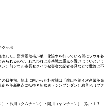
テク記者
発表した。野党圏候補が単一化論争を行っている間にソウル各
とみられるので、われわれは歩兵戦に重点を置けばよいという
スン）前ソウル市長セクハラ被害者の記者会見などで世論は不
この日午前、龍山に向かった朴候補は「龍山を第４次産業革命
店街を革新拠点に転換▼新盆唐（シンプンダン）線普光（プグ
ロ）・衿川（クムチョン）・陽川（ヤンチョン）（以上１７