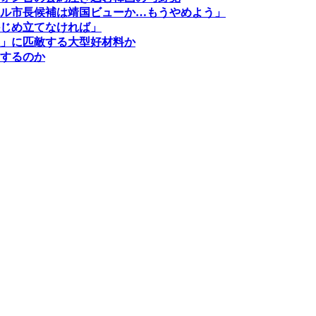
ル市長候補は靖国ビューか…もうやめよう」
じめ立てなければ」
」に匹敵する大型好材料か
するのか