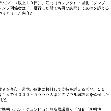
デムン）（以上１９日）、江北（カンブク）・城北（ソンブ
ャンプ関係者は「一度行った所でも再び訪問して支持を訴える
やりとりした内容だ。
故者を各市・道党が個別に接触して支持を訴える形だ。１５
は１人で４０００～５０００人ほどのソウル縁故者を確保した
明だ。
洪準杓（ホン・ジュンピョ）無所属議員が「ＭＢ〔李明博