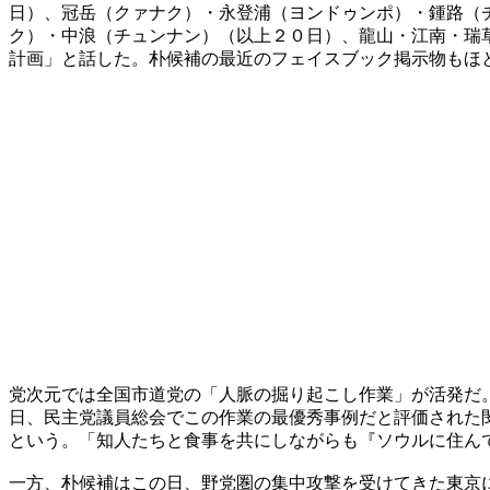
日）、冠岳（クァナク）・永登浦（ヨンドゥンポ）・鍾路（
ク）・中浪（チュンナン）（以上２０日）、龍山・江南・瑞
計画」と話した。朴候補の最近のフェイスブック掲示物もほ
党次元では全国市道党の「人脈の掘り起こし作業」が活発だ
日、民主党議員総会でこの作業の最優秀事例だと評価された
という。「知人たちと食事を共にしながらも『ソウルに住ん
一方、朴候補はこの日、野党圏の集中攻撃を受けてきた東京