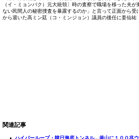
（イ・ミョンバク）元大統領〕時の査察で職場を移った夫が
ない民間人の秘密捜査を暴露するのか」と言って正面から受
から退いた高ミン廷（コ・ミンジョン）議員の後任に姜仙祐
関連記事
ハイパーループ・韓日海底トンネル…釜山に１００兆ウ