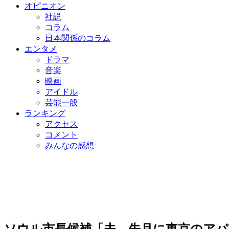
オピニオン
社説
コラム
日本関係のコラム
エンタメ
ドラマ
音楽
映画
アイドル
芸能一般
ランキング
アクセス
コメント
みんなの感想
ソウル市長候補「夫、先月に東京のアパ