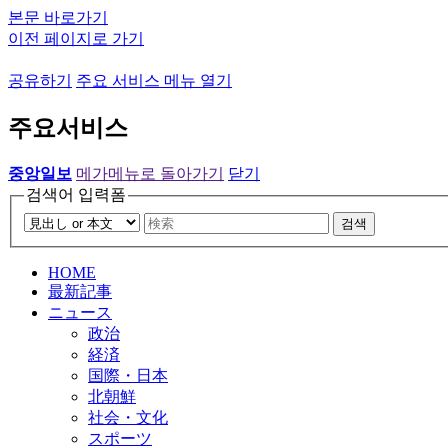
본문 바로가기
이전 페이지로 가기
공유하기
주요 서비스 메뉴 열기
주요서비스
중앙일보
메가메뉴로 돌아가기
닫기
검색어 입력폼
검색
HOME
最新記事
ニュース
政治
経済
国際・日本
北朝鮮
社会・文化
スポーツ