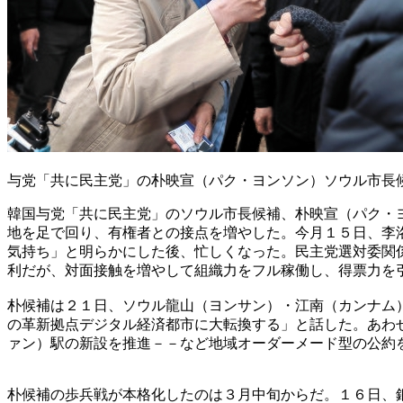
与党「共に民主党」の朴映宣（パク・ヨンソン）ソウル市長
韓国与党「共に民主党」のソウル市長候補、朴映宣（パク・
地を足で回り、有権者との接点を増やした。今月１５日、李
気持ち」と明らかにした後、忙しくなった。民主党選対委関
利だが、対面接触を増やして組織力をフル稼働し、得票力を
朴候補は２１日、ソウル龍山（ヨンサン）・江南（カンナム
の革新拠点デジタル経済都市に大転換する」と話した。あわ
ァン）駅の新設を推進－－など地域オーダーメード型の公約
朴候補の歩兵戦が本格化したのは３月中旬からだ。１６日、