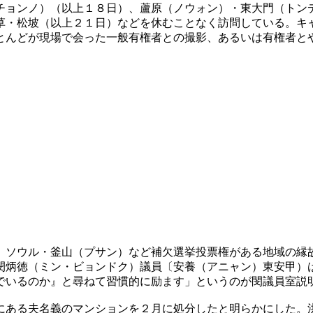
チョンノ）（以上１８日）、蘆原（ノウォン）・東大門（トン
草・松坡（以上２１日）などを休むことなく訪問している。キ
とんどが現場で会った一般有権者との撮影、あるいは有権者と
。ソウル・釜山（プサン）など補欠選挙投票権がある地域の縁
閔炳徳（ミン・ビョンドク）議員〔安養（アニャン）東安甲）
でいるのか』と尋ねて習慣的に励ます」というのが閔議員室説
にある夫名義のマンションを２月に処分したと明らかにした。