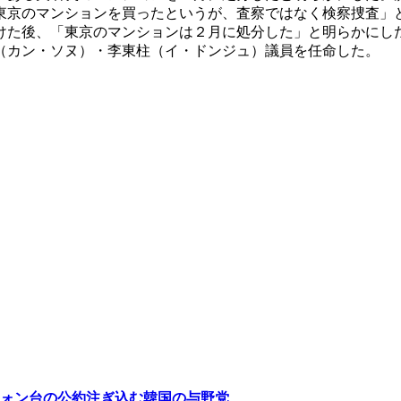
東京のマンションを買ったというが、査察ではなく検察捜査」
けた後、「東京のマンションは２月に処分した」と明らかにし
（カン・ソヌ）・李東柱（イ・ドンジュ）議員を任命した。
ォン台の公約注ぎ込む韓国の与野党