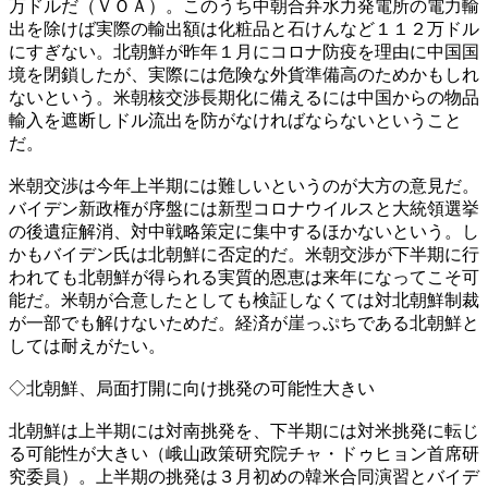
万ドルだ（ＶＯＡ）。このうち中朝合弁水力発電所の電力輸
出を除けば実際の輸出額は化粧品と石けんなど１１２万ドル
にすぎない。北朝鮮が昨年１月にコロナ防疫を理由に中国国
境を閉鎖したが、実際には危険な外貨準備高のためかもしれ
ないという。米朝核交渉長期化に備えるには中国からの物品
輸入を遮断しドル流出を防がなければならないということ
だ。
米朝交渉は今年上半期には難しいというのが大方の意見だ。
バイデン新政権が序盤には新型コロナウイルスと大統領選挙
の後遺症解消、対中戦略策定に集中するほかないという。し
かもバイデン氏は北朝鮮に否定的だ。米朝交渉が下半期に行
われても北朝鮮が得られる実質的恩恵は来年になってこそ可
能だ。米朝が合意したとしても検証しなくては対北朝鮮制裁
が一部でも解けないためだ。経済が崖っぷちである北朝鮮と
しては耐えがたい。
◇北朝鮮、局面打開に向け挑発の可能性大きい
北朝鮮は上半期には対南挑発を、下半期には対米挑発に転じ
る可能性が大きい（峨山政策研究院チャ・ドゥヒョン首席研
究委員）。上半期の挑発は３月初めの韓米合同演習とバイデ