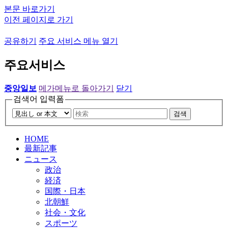
본문 바로가기
이전 페이지로 가기
공유하기
주요 서비스 메뉴 열기
주요서비스
중앙일보
메가메뉴로 돌아가기
닫기
검색어 입력폼
검색
HOME
最新記事
ニュース
政治
経済
国際・日本
北朝鮮
社会・文化
スポーツ