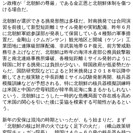
ン政権が「北朝鮮の尊厳」である金正恩と北朝鮮体制を傷つ
ける場合だ。
北朝鮮が選択できる挑発形態は多様だ。対南挑発では合同演
習を前後して新型短距離ミサイル発射や実戦配備、昨年６月
に北朝鮮軍総参謀部が発表して保留している４種類の軍事措
置だ。金剛山（クムガンサン）観光地区と開城（ケソン）工
業団地に連隊級部隊配備、非武装地帯ＧＰ復元、前方警戒勤
務引き上げなどだ。北朝鮮は昨年の海洋水産部公務員銃撃殺
害と南北連絡事務所爆破、各種短距離ミサイル発射のように
韓国に対する挑発には負担が少ない。韓国政府が低姿勢だか
らだ。国防研究院などによると対米挑発は２０１８年以降中
断してきた核実験と中長距離ミサイル試験発射再開、核兵器
模擬訓練などが予想される。特に北朝鮮の核兵器模擬訓練時
は米国と中国の空母戦団が韓半島近海に集まるかもしれない
という。北朝鮮はこうした一時的な危機局面で存在感を高め
て米国の関心を引いた後に妥協を模索する可能性があるとい
う。
新年の安保は混沌の時期といったが、もう始まりだ。まず
「北朝鮮の核は対岸の火ではなく足下の火だ」（峨山政策研
究院チェ・ガン院長）。韓国は４０～６０発の核兵器を持つ