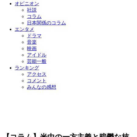
オピニオン
社説
コラム
日本関係のコラム
エンタメ
ドラマ
音楽
映画
アイドル
芸能一般
ランキング
アクセス
コメント
みんなの感想
【コラム】米中の一方主義と暗鬱な核