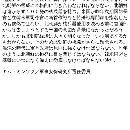
北朝鮮の脅威に本格的に向き合わなければならない。北朝鮮
は遠からず１００発の核兵器を持つ。米国が昨年次期国防長
官と在韓米軍司令官に斬首作戦など特殊戦専門家を指名した
のも偶然ではない。北朝鮮が核兵器使用を決める前に首脳部
から除去しようとする米国の意図が背景になかっただろう
か。しかも北朝鮮経済は大きく弱くなった。いつ崩壊するか
もわからない。そのため北朝鮮の挑発がさらに懸念される。
混沌の時代に軍と政府は原則に強くなければならない。昨年
のように北朝鮮の挑発に目を閉じてはならない。韓米同盟を
基盤にいつになく備えに徹底しなければならない時だ。
キム・ミンソク／軍事安保研究所選任委員