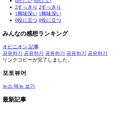
0
悲しい
0
悲しい
2
すっきり
2
すっきり
1
興味深い
1
興味深い
0
役に立つ
0
役に立つ
みんなの感想ランキング
オピニオン 記事
공유하기
공유하기
공유하기
공유하기
공유하기
リンクコピーが完了しました。
포토뷰어
뉴스 메뉴 보기
最新記事