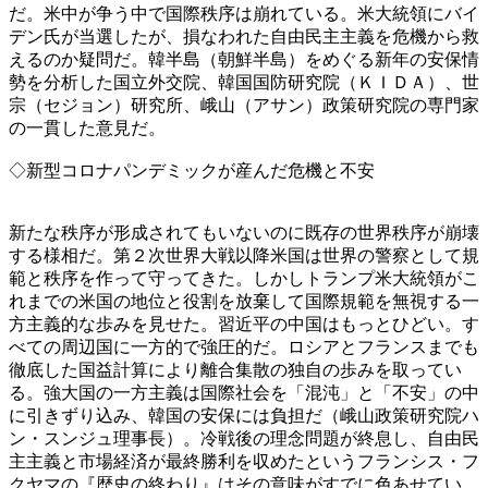
だ。米中が争う中で国際秩序は崩れている。米大統領にバイ
デン氏が当選したが、損なわれた自由民主主義を危機から救
えるのか疑問だ。韓半島（朝鮮半島）をめぐる新年の安保情
勢を分析した国立外交院、韓国国防研究院（ＫＩＤＡ）、世
宗（セジョン）研究所、峨山（アサン）政策研究院の専門家
の一貫した意見だ。
◇新型コロナパンデミックが産んだ危機と不安
新たな秩序が形成されてもいないのに既存の世界秩序が崩壊
する様相だ。第２次世界大戦以降米国は世界の警察として規
範と秩序を作って守ってきた。しかしトランプ米大統領がこ
れまでの米国の地位と役割を放棄して国際規範を無視する一
方主義的な歩みを見せた。習近平の中国はもっとひどい。す
べての周辺国に一方的で強圧的だ。ロシアとフランスまでも
徹底した国益計算により離合集散の独自の歩みを取ってい
る。強大国の一方主義は国際社会を「混沌」と「不安」の中
に引きずり込み、韓国の安保には負担だ（峨山政策研究院ハ
ン・スンジュ理事長）。冷戦後の理念問題が終息し、自由民
主主義と市場経済が最終勝利を収めたというフランシス・フ
クヤマの『歴史の終わり』はその意味がすでに色あせてい