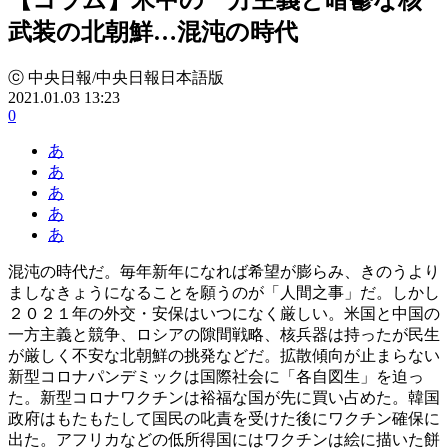
武装の北朝鮮…混沌の時代
ⓒ 中央日報/中央日報日本語版
2021.01.03 13:23
0
あ
あ
あ
あ
あ
混沌の時代だ。毎年新年になれば希望が膨らみ、きのうより
ましなきょうになることを願うのが「人間之事」だ。しかし
２０２１年の外交・安保はいつになく厳しい。米国と中国の
一方主義と競争、ロシアの隙間戦略、核兵器は持ったが民生
が厳しく不安な北朝鮮の挑発などだ。拡散傾向が止まらない
新型コロナパンデミックは国際社会に「各自図生」を迫っ
た。新型コロナワクチンは裕福な国が先に買い占めた。韓国
政府はもたもたして国民の叱責を受けた後にワクチン確保に
出た。アフリカなどの低所得国にはワクチンは絵に描いた餅