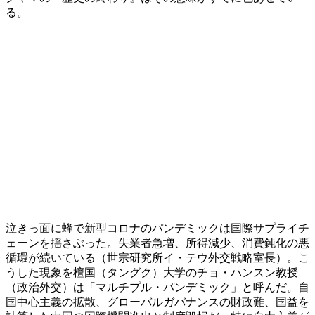
る。
泣きっ面に蜂で新型コロナのパンデミックは国際サプライチ
ェーンを揺さぶった。失業者急増、所得減少、消費鈍化の悪
循環が続いている（世宗研究所イ・テウ外交戦略室長）。こ
うした現象を檀国（タングク）大学のチョ・ハンスン教授
（政治外交）は「マルチプル・パンデミック」と呼んだ。自
国中心主義の拡散、グローバルガバナンスの財政難、国益を