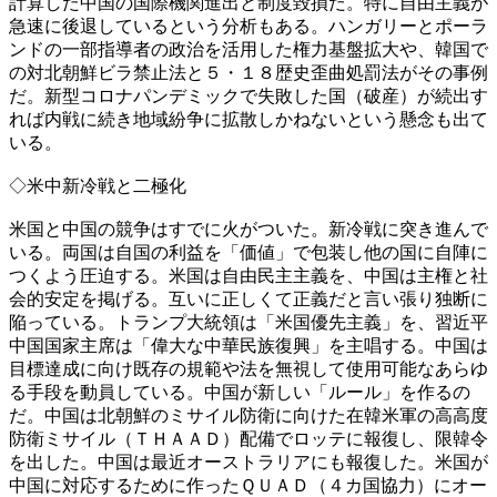
計算した中国の国際機関進出と制度毀損だ。特に自由主義が
急速に後退しているという分析もある。ハンガリーとポーラ
ンドの一部指導者の政治を活用した権力基盤拡大や、韓国で
の対北朝鮮ビラ禁止法と５・１８歴史歪曲処罰法がその事例
だ。新型コロナパンデミックで失敗した国（破産）が続出す
れば内戦に続き地域紛争に拡散しかねないという懸念も出て
いる。
◇米中新冷戦と二極化
米国と中国の競争はすでに火がついた。新冷戦に突き進んで
いる。両国は自国の利益を「価値」で包装し他の国に自陣に
つくよう圧迫する。米国は自由民主主義を、中国は主権と社
会的安定を掲げる。互いに正しくて正義だと言い張り独断に
陥っている。トランプ大統領は「米国優先主義」を、習近平
中国国家主席は「偉大な中華民族復興」を主唱する。中国は
目標達成に向け既存の規範や法を無視して使用可能なあらゆ
る手段を動員している。中国が新しい「ルール」を作るの
だ。中国は北朝鮮のミサイル防衛に向けた在韓米軍の高高度
防衛ミサイル（ＴＨＡＡＤ）配備でロッテに報復し、限韓令
を出した。中国は最近オーストラリアにも報復した。米国が
中国に対応するために作ったＱＵＡＤ（４カ国協力）にオー