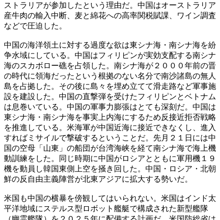
ストラリアが参加したという理由だ。中国はオーストラリア
産牛肉の輸入中断、麦と綿花への高率関税賦課、ワイン調査
などで圧迫した。
中国の海洋領土に対する過度な欲は東シナ海・南シナ海を紛
争水域にしている。中国はフィリピンが実効支配する南シナ
海のスカボロー礁を占領した。南シナ海が２０００年前の晋
の時代に領海だったという根拠のない名分で南沙諸島の無人
島を占拠した。その後に島々を埋め立てて滑走路など軍事施
設を建設した。中国の直撃弾を受けたフィリピンとベトナム
は息巻いている。中国の軍事力膨張はとても深刻だ。中国は
東シナ海・南シナ海を事実上内海にするため反接近拒否戦略
を推進している。米海軍が中国近海に接近できなくし、進入
すればミサイルで撃破するということだ。先月２１日には中
国の空母「山東」の船団が台湾海峡を経て南シナ海で海上機
動訓練をした。同じ時期に中国がロシアとともに軍用機１９
機を動員し韓国東側上空を掻き回した。中国・ロシア・北朝
鮮の反自由主義陣営が北東アジアに拡大する勢いだ。
米国も中国の横暴を傍観してはいられない。米国はインド太
平洋地域にステルス型ロボット艦艇で構成された新型艦隊
（幽霊艦隊）を２０２５年に配備する計画だ。米国防総省は