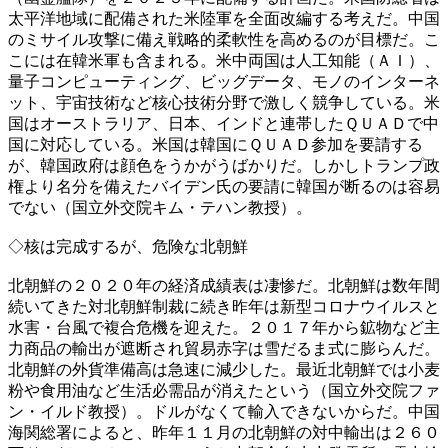
太平洋地域に配備された米陸軍を全面改編する考えだ。中国
のミサイル攻撃に備え戦略的柔軟性を高めるのが目標だ。こ
こには在韓米軍も含まれる。米中両国は人工知能（ＡＩ）、
量子コンピューティング、ビッグデータ、モノのインターネ
ット、宇宙技術など核心技術分野で激しく競争している。米
国はオーストラリア、日本、インドと連帯したＱＵＡＤで中
国に対応している。米国は韓国にＱＵＡＤ参加を要請する
が、韓国政府は顔色をうかがうばかりだ。しかしトランプ政
権より名分を備えたバイデン氏の要請に韓国が断るのは容易
でない（国立外交院キム・テハン教授）。
◇核は完成するが、危険な北朝鮮
北朝鮮の２０２０年の経済成績表は凄惨だ。北朝鮮は数年間
続いてきた対北朝鮮制裁に続き昨年は新型コロナウイルスと
水害・台風で複合危機を迎えた。２０１７年から鉱物など主
力商品の輸出が遮断され貿易赤字は雪だるま式に膨らんだ。
北朝鮮の外貨準備高は急速に減少した。最近北朝鮮では小麦
粉や食用油など生活必需品が消えたという（国立外交院ファ
ン・イルド教授）。ドルがなくて輸入できないからだ。中国
海関総署によると、昨年１１月の北朝鮮の対中輸出は２６０