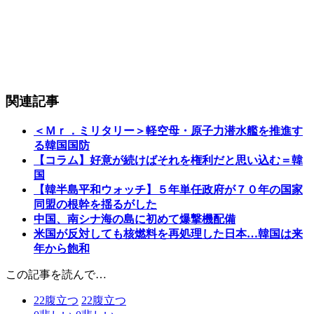
関連記事
＜Ｍｒ．ミリタリー＞軽空母・原子力潜水艦を推進す
る韓国国防
【コラム】好意が続けばそれを権利だと思い込む＝韓
国
【韓半島平和ウォッチ】５年単任政府が７０年の国家
同盟の根幹を揺るがした
中国、南シナ海の島に初めて爆撃機配備
米国が反対しても核燃料を再処理した日本…韓国は来
年から飽和
この記事を読んで…
22
腹立つ
22
腹立つ