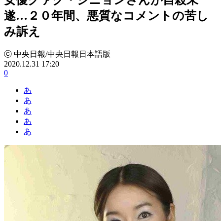
遂…２０年間、悪質なコメントの苦し
み訴え
ⓒ 中央日報/中央日報日本語版
2020.12.31 17:20
0
あ
あ
あ
あ
あ