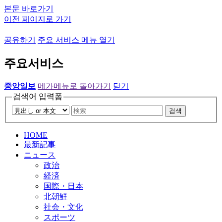
본문 바로가기
이전 페이지로 가기
공유하기
주요 서비스 메뉴 열기
주요서비스
중앙일보
메가메뉴로 돌아가기
닫기
검색어 입력폼
검색
HOME
最新記事
ニュース
政治
経済
国際・日本
北朝鮮
社会・文化
スポーツ