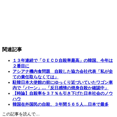
関連記事
１３年連続で「ＯＥＣＤ自殺率最高」の韓国、今年は
２番目に
アシアナ機内食問題 自殺した協力会社代表「私が全
ての責任取らなくては」
駐韓日本大使館の前にゆっくり近づいていたワゴン車
内で「パーン」…「反日感情の焼身自殺か確認中」
【時論】自殺率を３７％も引き下げた日本社会のノウ
ハウ
韓国在外国民の自殺、３年間５６５人…日本で最多
この記事を読んで…