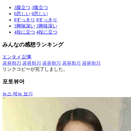
3
腹立つ
3
腹立つ
6
悲しい
6
悲しい
8
すっきり
8
すっきり
3
興味深い
3
興味深い
4
役に立つ
4
役に立つ
みんなの感想ランキング
エンタメ 記事
공유하기
공유하기
공유하기
공유하기
공유하기
リンクコピーが完了しました。
포토뷰어
뉴스 메뉴 보기