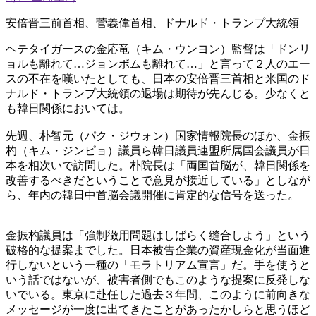
安倍晋三前首相、菅義偉首相、ドナルド・トランプ大統領
ヘテタイガースの金応竜（キム・ウンヨン）監督は「ドンリ
ョルも離れて…ジョンボムも離れて…」と言って２人のエー
スの不在を嘆いたとしても、日本の安倍晋三首相と米国のド
ナルド・トランプ大統領の退場は期待が先んじる。少なくと
も韓日関係においては。
先週、朴智元（パク・ジウォン）国家情報院長のほか、金振
杓（キム・ジンピョ）議員ら韓日議員連盟所属国会議員が日
本を相次いで訪問した。朴院長は「両国首脳が、韓日関係を
改善するべきだということで意見が接近している」としなが
ら、年内の韓日中首脳会議開催に肯定的な信号を送った。
金振杓議員は「強制徴用問題はしばらく縫合しよう」という
破格的な提案までした。日本被告企業の資産現金化が当面進
行しないという一種の「モラトリアム宣言」だ。手を使うと
いう話ではないが、被害者側でもこのような提案に反発しな
いでいる。東京に赴任した過去３年間、このように前向きな
メッセージが一度に出てきたことがあったかしらと思うほど