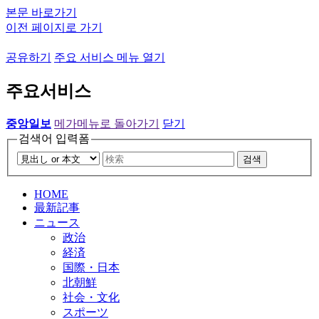
본문 바로가기
이전 페이지로 가기
공유하기
주요 서비스 메뉴 열기
주요서비스
중앙일보
메가메뉴로 돌아가기
닫기
검색어 입력폼
검색
HOME
最新記事
ニュース
政治
経済
国際・日本
北朝鮮
社会・文化
スポーツ