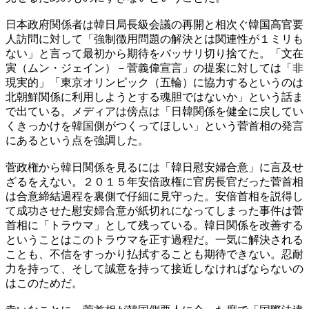
日本政府関係者は韓日局長級会議の再開と相次ぐ韓国高官要
人訪問に対して「強制徴用問題の解決とは関連性が１ミリも
ない」と言って最初から期待をバッサリ切り捨てた。「文在
寅（ムン・ジェイン）－菅義偉宣言」の提案に対しては「非
現実的」「東京オリンピック（五輪）に協力するというのは
北朝鮮関係に利用しようとする魂胆ではないか」という話ま
で出ている。メディアは傍点は「日韓関係を健全に戻してい
くきっかけを韓国側がつくってほしい」という菅首相の発言
にあるという点を強調した。
菅政権から韓日関係を見るには「韓日慰安婦合意」に言及せ
ざるをえない。２０１５年安倍政権に官房長官だった菅首相
は合意締結過程を裏側で仔細に見守った。安倍首相を説得し
て成功させた慰安婦合意が紙切れになってしまった事件は菅
首相に「トラウマ」として残っている。韓日関係を改善する
ということはこのトラウマを正す過程だ。一気に解決される
ことも、不信をすっかり払拭することも期待できない。忍耐
力を持って、そして誠意を持って接近しなければならないの
はこのためだ。