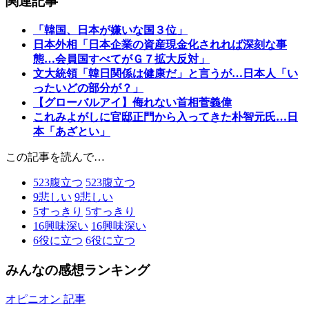
関連記事
「韓国、日本が嫌いな国３位」
日本外相「日本企業の資産現金化されれば深刻な事
態…会員国すべてがＧ７拡大反対」
文大統領「韓日関係は健康だ」と言うが…日本人「い
ったいどの部分が？」
【グローバルアイ】侮れない首相菅義偉
これみよがしに官邸正門から入ってきた朴智元氏…日
本「あざとい」
この記事を読んで…
523
腹立つ
523
腹立つ
9
悲しい
9
悲しい
5
すっきり
5
すっきり
16
興味深い
16
興味深い
6
役に立つ
6
役に立つ
みんなの感想ランキング
オピニオン 記事