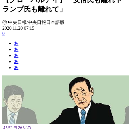
ランプ氏も離れて」
ⓒ 中央日報/中央日報日本語版
2020.11.20 07:15
0
あ
あ
あ
あ
あ
사진 크게보기