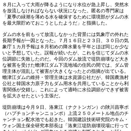
８月に入って大雨が降るようになり水位が急上昇し、突然水
を放流しなければならない状況になった。匿名の専門家は
「夏季の緑潮を薄める水を確保するために環境部がダムの水
を最大限貯めておこうとしたようだ」と指摘した。
ダムの水を前もって放流しなかった背景には気象庁の外れた
長期予報が一因となった。７月１６日と２３日、３０日の気
象庁１カ月予報は８月初めの降水量を平年とほぼ同じか少な
いと予想していた。誤報が続いたが、これを信じてダムの水
位調節に失敗したのだ。今回のダム放流で堤防崩壊など大き
な被害を受けた蟾津江ダム下流地域の住民の間では、ダム管
理主体が混乱して被害が大きくなったとの指摘が出ている。
蟾津江ダムの維持・管理主体は水資源公社だが、韓国農漁村
公社と韓国水力原子力もダム用水を共用していることから利
害関係が交錯し、これによって適時に水位調節ができず被害
を拡大させたという主張だ。
堤防崩壊は今月９日、洛東江（ナクトンガン）の陜川昌寧ポ
（ハプチョンチャンニョンポ）上流２５０メートル地点のチ
ャンチョン配水池でも起きた。韓国建設技術研究院のキム・
ウォン国土保全研究本部長は「洛東江堤防崩壊現場に行って