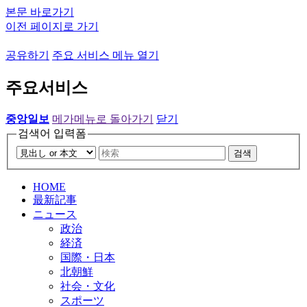
본문 바로가기
이전 페이지로 가기
공유하기
주요 서비스 메뉴 열기
주요서비스
중앙일보
메가메뉴로 돌아가기
닫기
검색어 입력폼
검색
HOME
最新記事
ニュース
政治
経済
国際・日本
北朝鮮
社会・文化
スポーツ