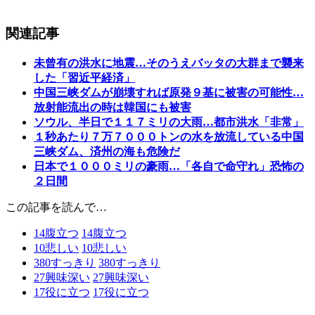
関連記事
未曾有の洪水に地震…そのうえバッタの大群まで襲来
した「習近平経済」
中国三峡ダムが崩壊すれば原発９基に被害の可能性…
放射能流出の時は韓国にも被害
ソウル、半日で１１７ミリの大雨…都市洪水「非常」
１秒あたり７万７０００トンの水を放流している中国
三峡ダム、済州の海も危険だ
日本で１０００ミリの豪雨…「各自で命守れ」恐怖の
２日間
この記事を読んで…
14
腹立つ
14
腹立つ
10
悲しい
10
悲しい
380
すっきり
380
すっきり
27
興味深い
27
興味深い
17
役に立つ
17
役に立つ