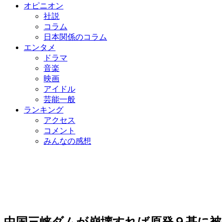
オピニオン
社説
コラム
日本関係のコラム
エンタメ
ドラマ
音楽
映画
アイドル
芸能一般
ランキング
アクセス
コメント
みんなの感想
中国三峡ダムが崩壊すれば原発９基に被