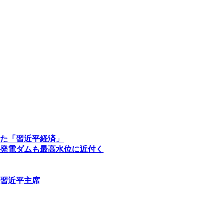
た「習近平経済」
発電ダムも最高水位に近付く
習近平主席