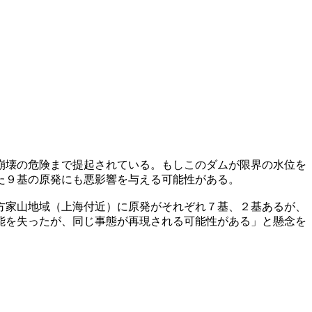
崩壊の危険まで提起されている。もしこのダムが限界の水位を
た９基の原発にも悪影響を与える可能性がある。
方家山地域（上海付近）に原発がそれぞれ７基、２基あるが、
能を失ったが、同じ事態が再現される可能性がある」と懸念を