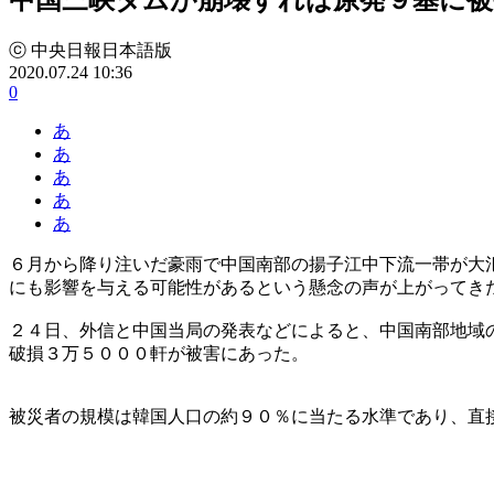
ⓒ 中央日報日本語版
2020.07.24 10:36
0
あ
あ
あ
あ
あ
６月から降り注いだ豪雨で中国南部の揚子江中下流一帯が大
にも影響を与える可能性があるという懸念の声が上がってき
２４日、外信と中国当局の発表などによると、中国南部地域
破損３万５０００軒が被害にあった。
被災者の規模は韓国人口の約９０％に当たる水準であり、直