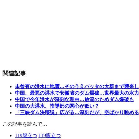
関連記事
未曾有の洪水に地震…そのうえバッタの大群まで襲来し
中国、最悪の洪水で安徽省のダム爆破…世界最大の水力
中国で今年洪水が深刻な理由…放流のためダム爆破も
中国の大洪水、指導部の関心が低い？
「三峡ダム決壊説」広がる…深刻だが、空ばかり眺める
この記事を読んで…
119
腹立つ
119
腹立つ