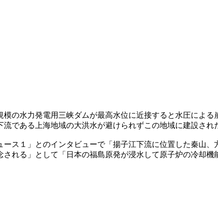
規模の水力発電用三峡ダムが最高水位に近接すると水圧による
下流である上海地域の大洪水が避けられずこの地域に建設され
ュース１」とのインタビューで「揚子江下流に位置した秦山、
念される」として「日本の福島原発が浸水して原子炉の冷却機