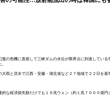
氾濫の危機に直面して三峡ダムの水位が限界点に到達している
た。
の大雨と洪水で江西・安徽・湖北省など２７地域で２２日を基
接的な経済損失額だけでも１９兆ウォン（約１兆７０００億円