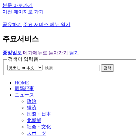
본문 바로가기
이전 페이지로 가기
공유하기
주요 서비스 메뉴 열기
주요서비스
중앙일보
메가메뉴로 돌아가기
닫기
검색어 입력폼
검색
HOME
最新記事
ニュース
政治
経済
国際・日本
北朝鮮
社会・文化
スポーツ