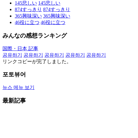
145
悲しい
145
悲しい
874
すっきり
874
すっきり
365
興味深い
365
興味深い
46
役に立つ
46
役に立つ
みんなの感想ランキング
国際・日本 記事
공유하기
공유하기
공유하기
공유하기
공유하기
リンクコピーが完了しました。
포토뷰어
뉴스 메뉴 보기
最新記事