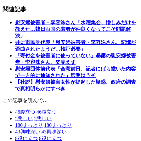
関連記事
慰安婦被害者・李容洙さん「水曜集会、憎しみだけを
教えた…韓日両国の若者が仲良くなってこそ問題解
決」
共に市民党代表「慰安婦被害者・李容洙さん、記憶が
歪曲されたようだ…検証必要」
「寄付金を被害者に使っていない」暴露の慰安婦被害
者・李容洙さん、姿見えず
慰安婦団体前代表「合意前日、記者にばら撒いた内容
で一方的に通知された」釈明はうそ
【社説】慰安婦被害女性が提起した疑惑、政府の調査
で真相明らかにすべき
この記事を読んで…
46
腹立つ
46
腹立つ
5
悲しい
5
悲しい
180
すっきり
180
すっきり
43
興味深い
43
興味深い
8
役に立つ
8
役に立つ