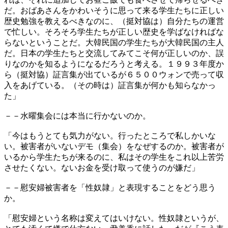
だ。おばあさんをかわいそうに思って来る学生たちに正しい
歴史勉強を教えるべきなのに、（挺対協は）自分たちの運営
で忙しい。そろそろ学生たちが正しい歴史を学ばなければな
らないということだ。大韓民国の学生たちが大韓民国の主人
だ。日本の学生たちと交流してみてこそ何が正しいのか、誤
りなのかを知るようになるだろうと考える。１９９３年度か
ら（挺対協）証言集が出ているが６５００ウォンで売って収
入をあげている。（その時は）証言集が何かも知らなかっ
た」
－－水曜集会には本当に行かないのか。
「今はもうとても気力がない。行ったところで私しかいな
い。被害者がいないデモ（集会）をなぜするのか。被害者が
いるから学生たちが来るのに、私はその学生をこれ以上苦労
させたくない。ないお金を受け取って使うのが嫌だ」
－－慰安婦被害者を「性奴隷」と表現することをどう思う
か。
「慰安婦という名称は変えてはいけない。性奴隷というが、