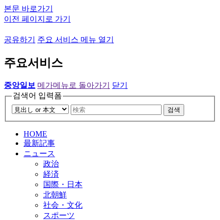
본문 바로가기
이전 페이지로 가기
공유하기
주요 서비스 메뉴 열기
주요서비스
중앙일보
메가메뉴로 돌아가기
닫기
검색어 입력폼
검색
HOME
最新記事
ニュース
政治
経済
国際・日本
北朝鮮
社会・文化
スポーツ