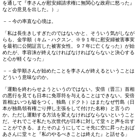
を通して『李さんが慰安婦請求権に無関心な政府に怒った』
などの意見を出した。）」
－－今の率直な心境は。
「私は長生きしすぎたのではないかと、そういう気がしなが
らも、金学順（キム・ハクスン、※９１年に慰安婦被害事実
を最初に公開証言した被害女性。９７年に亡くなった）が始
めたが、李容洙が終えなければなければならないと決心する
と心が軽くなった」
－－金学順さんが始めたことを李さんが終えるということは
どういう意味なのか。
「運動を終わらせようというのではない。安倍（晋三）首相
の悪行を見ても日本に免罪符を与えることはできない。安倍
首相はいつも嘘をつく。独島（ドクト）はまたなぜ竹島（日
本が独島領有権ごり押し主張をして付けた名称）と言うの
か。ただし運動する方法を変えなければならないということ
だ。それでこそ私たち次世代が日本に対して堂々と声を出す
ことができる。またそのようにしてこそ先に空に昇ったおば
あさんに堂々と『私のやるべきことは終えた』と話せる」