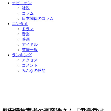
オピニオン
社説
コラム
日本関係のコラム
エンタメ
ドラマ
音楽
映画
アイドル
芸能一般
ランキング
アクセス
コメント
みんなの感想
慰安婦被害者の李容洙さん「尹美香は