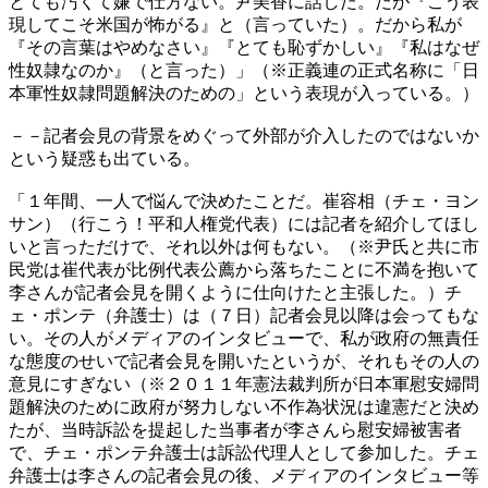
とても汚くて嫌で仕方ない。尹美香に話した。だが『こう表
現してこそ米国が怖がる』と（言っていた）。だから私が
『その言葉はやめなさい』『とても恥ずかしい』『私はなぜ
性奴隷なのか』（と言った）」（※正義連の正式名称に「日
本軍性奴隷問題解決のための」という表現が入っている。）
－－記者会見の背景をめぐって外部が介入したのではないか
という疑惑も出ている。
「１年間、一人で悩んで決めたことだ。崔容相（チェ・ヨン
サン）（行こう！平和人権党代表）には記者を紹介してほし
いと言っただけで、それ以外は何もない。（※尹氏と共に市
民党は崔代表が比例代表公薦から落ちたことに不満を抱いて
李さんが記者会見を開くように仕向けたと主張した。）チ
ェ・ポンテ（弁護士）は（７日）記者会見以降は会ってもな
い。その人がメディアのインタビューで、私が政府の無責任
な態度のせいで記者会見を開いたというが、それもその人の
意見にすぎない（※２０１１年憲法裁判所が日本軍慰安婦問
題解決のために政府が努力しない不作為状況は違憲だと決め
たが、当時訴訟を提起した当事者が李さんら慰安婦被害者
で、チェ・ポンテ弁護士は訴訟代理人として参加した。チェ
弁護士は李さんの記者会見の後、メディアのインタビュー等