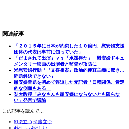
関連記事
「２０１５年に日本が約束した１０億円、慰安婦支援
団体の代表は事前に知っていた」
「だまされて出演」ｖｓ「承諾得た」 慰安婦ドキュ
メンタリー映画の出演者と監督が攻防に
米慰安婦行動「『文喜相案』政治的便宜主義に驚き…
問題解決できない」
慰安婦問題を初めて報道した元記者「日韓関係、肯定
的な側面もある」
梨大教授「みなさんも慰安婦にならないとも限らな
い」発言で議論
この記事を読んで…
61
腹立つ
61
腹立つ
4
悲しい
4
悲しい