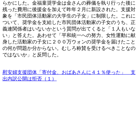
らかにした。金福童奨学金は金さんの葬儀を執り行った後に
残った費用に後援金を加えて昨年２月に新設された。支援対
象を「市民団体活動家の大学生の子女」に制限した。これに
ついて、奨学金を支給した市民団体活動家の子女のうち、正
義連関係者はいないかという質問が出てくると「１人もいな
い」と答えた。あわせて「平和統一への努力、女性運動に献
身した活動家の子女に２００万ウォンの奨学金を届けたこと
の何が問題か分からない。むしろ称賛を受けるべきことなの
ではないか」と反問した。
慰安婦支援団体「寄付金、おばあさんに４１％使った」 支
出内訳公開は拒否（１）