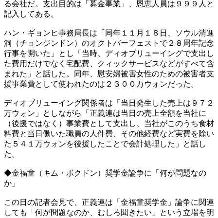
る会社だ。支出目的は「募金事業」、恩恵人員は９９９人と
記入してある。
ハン・ギョンヒ事務局長は「同年１１月１８日、ソウル清進
洞（チョンジンドン）のオクトバーフェストで２８周年記念
行事を開いた」とし「当時、ディオブリューイングで支出し
た費用だけでなく宅配費、クィックサービスなどがすべて含
まれた」と話した。同年、慰安婦被害女性のための被害者支
援事業費として使われたのは２３００万ウォンだった。
ディオブリューイング関係者は「当日発生した売上は９７２
万ウォン」としながら「正義連は当日の売上全額を当社に
（後援ではなく）事業費として支出し、当社がこのうち食材
料費と当日働いた職員の人件費、その他経費など実費を除い
た５４１万ウォンを後援したことで会計処理した」と話し
た。
◆金福童（キム・ボクドン）奨学金論争に「何が問題なの
か」
この日の記者会見で、正義連は「金福童奨学金」論争に関連
しても「何が問題なのか、むしろ聞きたい」という立場を明