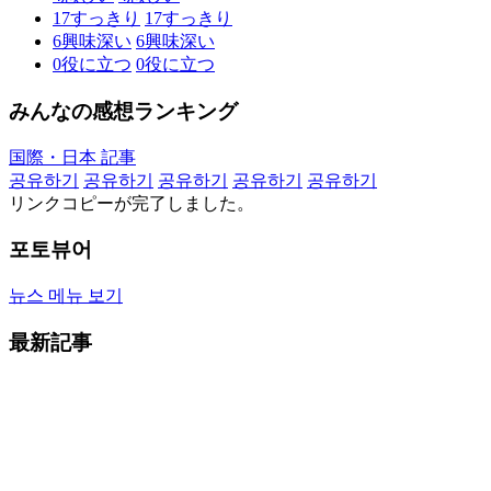
17
すっきり
17
すっきり
6
興味深い
6
興味深い
0
役に立つ
0
役に立つ
みんなの感想ランキング
国際・日本 記事
공유하기
공유하기
공유하기
공유하기
공유하기
リンクコピーが完了しました。
포토뷰어
뉴스 메뉴 보기
最新記事