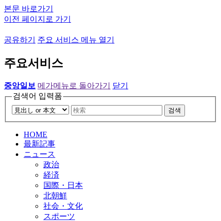
본문 바로가기
이전 페이지로 가기
공유하기
주요 서비스 메뉴 열기
주요서비스
중앙일보
메가메뉴로 돌아가기
닫기
검색어 입력폼
검색
HOME
最新記事
ニュース
政治
経済
国際・日本
北朝鮮
社会・文化
スポーツ