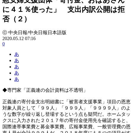
に４１％使った」 支出内訳公開は拒
否（２）
ⓒ 中央日報/中央日報日本語版
2020.05.12 07:16
0
あ
あ
あ
あ
あ
◆専門家「正義連の会計資料は不透明」
正義連の寄付金支出明細書に「被害者支援事業」項目の恩恵
対象人員として「９９人」「９９９人」「９９９９人」のよ
うな数字が繰り返し登場するという点も疑問だ。ホームタッ
クスに入力された２０１７年の寄付金使用先を確認すると、
国際連帯事業費と募金事業費、広報事業費、一般管理費の恩
恵人員が合計９９９人だ。２０１８年度にも５つの項目がす