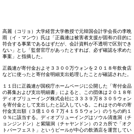
高麗（コリョ）大学経営大学教授で元韓国会計学会長の李晩
雨（イ・マンウ）氏は「正義連は被害者支援が固有の目的に
符合する事業であるはずだが、会計資料が不透明で区別でき
ない」とし「監督官庁があったとすれば、必ず確認を求めた
事案」と指摘した。
正義連が寄付金およそ３３００万ウォンを２０１８年飲食店
などに使ったと寄付金明細支出処理したことが確認された。
１１日に正義連が国税庁ホームページに公開した「寄付金品
の募集および支出明細書」によると、この団体は２０１８年
ディオブリューイング株式会社に３３３９万８３０５ウォン
を寄付金として支出したと記入している。これはその年の寄
付金支出額（３億１０６７万４１５５ウォン）のうちの約１
０％に該当する。ディオブリューイングはソウル清進洞（チ
ョンジンドン）と紫陽洞（チャヤンドン）の２カ所で「オク
トバーフェスト」というビールが中心の飲酒店を運営してい