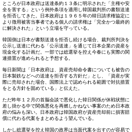
ところが日本政府は送達条約１３条に明示された「主権や安
全を害する」という例外条項を適用し韓国裁判所の書類送達
を拒否してきた。日本政府は１９６５年の韓日請求権協定に
より徴用被害当事者である個人の請求権は「完全かつ最終的
に解決された」という立場を守っている。
韓国側は日本が書類送達を拒否し続ける場合、裁判所判決を
公示し送達に代わる「公示送達」を通じて日本企業の資産を
現金化する計画だ。一部では総選挙を控え今春にも実際の関
連措置が進められると予想する。
毎日新聞は「日本政府は、資産売却命令書についても被告の
日本製鉄などへの送達を拒否する方針だ」とし、「資産が実
際に売却された場合、国際法上で認められる範囲で対抗措置
をとる方針を固めている」と伝えた。
ただ昨年１２月の首脳会談で悪化した韓日関係が休戦状態に
差し掛かる中で関係悪化を再燃しかねない事案のため日本政
府の悩みも深い。日本政府は韓国政府が資産売却前に損害賠
償に代わる代案をまとめるよう望んでいる。
しかし総選挙を控え韓国の政界は当面代案を出すのが容易で