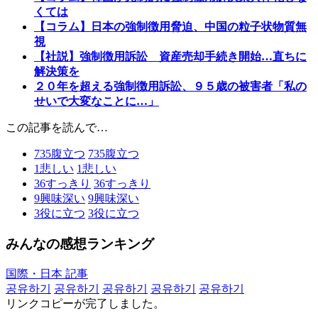
くては
【コラム】日本の強制徴用脅迫、中国の粒子状物質無
視
【社説】強制徴用訴訟 資産売却手続き開始…直ちに
解決策を
２０年を超える強制徴用訴訟、９５歳の被害者「私の
せいで大変なことに…」
この記事を読んで…
735
腹立つ
735
腹立つ
1
悲しい
1
悲しい
36
すっきり
36
すっきり
9
興味深い
9
興味深い
3
役に立つ
3
役に立つ
みんなの感想ランキング
国際・日本 記事
공유하기
공유하기
공유하기
공유하기
공유하기
リンクコピーが完了しました。