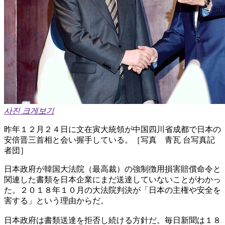
사진 크게보기
昨年１２月２４日に文在寅大統領が中国四川省成都で日本の
安倍晋三首相と会い握手している。［写真 青瓦 台写真記
者団］
日本政府が韓国大法院（最高裁）の強制徴用損害賠償命令と
関連した書類を日本企業にまだ送達していないことがわかっ
た。２０１８年１０月の大法院判決が「日本の主権や安全を
害する」という理由からだ。
日本政府は書類送達を拒否し続ける方針だ。毎日新聞は１８