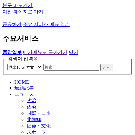
본문 바로가기
이전 페이지로 가기
공유하기
주요 서비스 메뉴 열기
주요서비스
중앙일보
메가메뉴로 돌아가기
닫기
검색어 입력폼
검색
HOME
最新記事
ニュース
政治
経済
国際・日本
北朝鮮
社会・文化
スポーツ