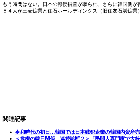
もう時間はない。日本の報復措置が取られ、さらに韓国側が
５４人が三菱鉱業と住石ホールディングス（旧住友石炭鉱業
関連記事
令和時代の初日…韓国では日本戦犯企業の韓国内資産売
＜危機の韓日関係、連続診断２＞「民間人専門家で大統