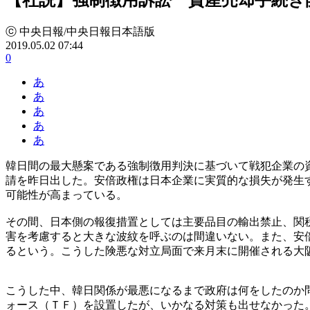
ⓒ 中央日報/中央日報日本語版
2019.05.02 07:44
0
あ
あ
あ
あ
あ
韓日間の最大懸案である強制徴用判決に基づいて戦犯企業の
請を昨日出した。安倍政権は日本企業に実質的な損失が発生
可能性が高まっている。
その間、日本側の報復措置としては主要品目の輸出禁止、関
害を考慮すると大きな波紋を呼ぶのは間違いない。また、安
るという。こうした険悪な対立局面で来月末に開催される大
こうした中、韓日関係が最悪になるまで政府は何をしたのか
ォース（ＴＦ）を設置したが、いかなる対策も出せなかった