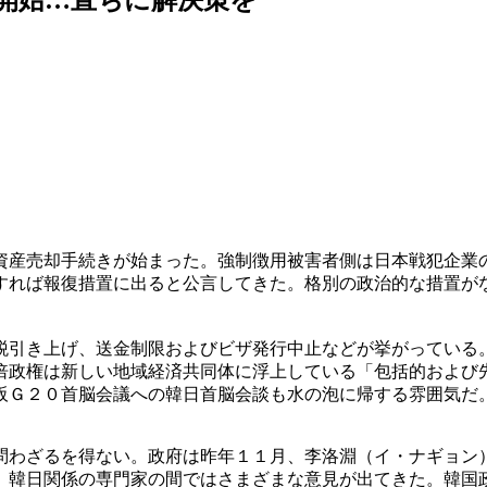
資産売却手続きが始まった。強制徴用被害者側は日本戦犯企業
すれば報復措置に出ると公言してきた。格別の政治的な措置が
税引き上げ、送金制限およびビザ発行中止などが挙がっている
倍政権は新しい地域経済共同体に浮上している「包括的および
阪Ｇ２０首脳会議への韓日首脳会談も水の泡に帰する雰囲気だ
問わざるを得ない。政府は昨年１１月、李洛淵（イ・ナギョン
。韓日関係の専門家の間ではさまざまな意見が出てきた。韓国