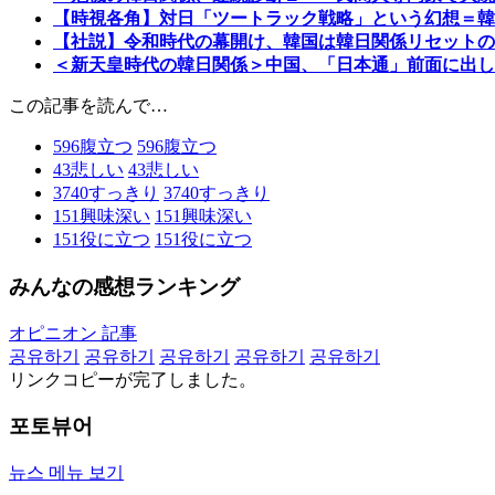
【時視各角】対日「ツートラック戦略」という幻想＝韓
【社説】令和時代の幕開け、韓国は韓日関係リセットの
＜新天皇時代の韓日関係＞中国、「日本通」前面に出し
この記事を読んで…
596
腹立つ
596
腹立つ
43
悲しい
43
悲しい
3740
すっきり
3740
すっきり
151
興味深い
151
興味深い
151
役に立つ
151
役に立つ
みんなの感想ランキング
オピニオン 記事
공유하기
공유하기
공유하기
공유하기
공유하기
リンクコピーが完了しました。
포토뷰어
뉴스 메뉴 보기