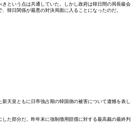
べきという点は共通していた。しかし政府は韓日間の局長級会
で、韓日関係が最悪の対決局面に入ることになったのだ。
た新天皇ともに日帝強占期の韓国側の被害について遺憾を表し
にした部分だ。昨年末に強制徴用賠償に対する最高裁の最終判