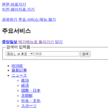
본문 바로가기
이전 페이지로 가기
공유하기
주요 서비스 메뉴 열기
주요서비스
중앙일보
메가메뉴로 돌아가기
닫기
검색어 입력폼
검색
HOME
最新記事
ニュース
政治
経済
国際・日本
北朝鮮
社会・文化
スポーツ