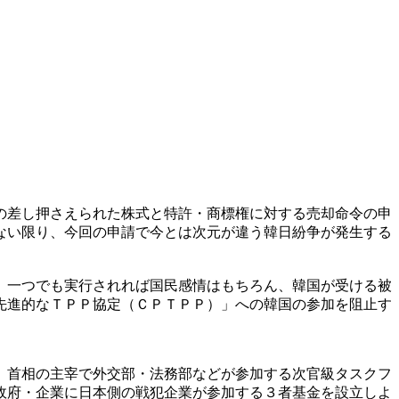
の差し押さえられた株式と特許・商標権に対する売却命令の申
ない限り、今回の申請で今とは次元が違う韓日紛争が発生する
。一つでも実行されれば国民感情はもちろん、韓国が受ける被
先進的なＴＰＰ協定（ＣＰＴＰＰ）」への韓国の参加を阻止す
。
）首相の主宰で外交部・法務部などが参加する次官級タスクフ
政府・企業に日本側の戦犯企業が参加する３者基金を設立しよ