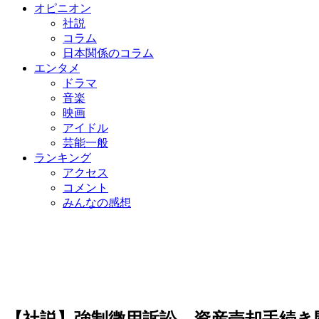
オピニオン
社説
コラム
日本関係のコラム
エンタメ
ドラマ
音楽
映画
アイドル
芸能一般
ランキング
アクセス
コメント
みんなの感想
【社説】強制徴用訴訟 資産売却手続き