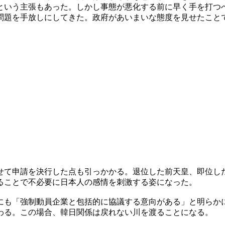
という主張もあった。しかし事態が悪化する前に早く手を打つ
問題を手放しにしてきた。政府があいまいな態度を見せたこと
せて申請を決行した点も引っかかる。退位した前天皇、即位し
ることで不必要に日本人の感情を刺激する姿になった。
にも「強制動員企業と包括的に協議する意向がある」と明らか
わる。この場合、韓日関係は戻れない川を渡ることになる。