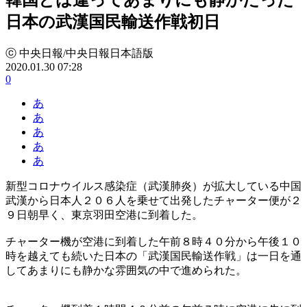
日本の武漢国民輸送作戦初日
ⓒ 中央日報/中央日報日本語版
2020.01.30 07:28
0
あ
あ
あ
あ
あ
新型コロナウイルス感染症（武漢肺炎）が拡大している中国
武漢から日本人２０６人を乗せて出発したチャーター便が２
９日朝早く、東京羽田空港に到着した。
チャーター機が空港に到着した午前８時４０分から午後１０
時を越えても続いた日本の「武漢国民輸送作戦」は一日を通
してあまりにも静かな雰囲気の中で進められた。