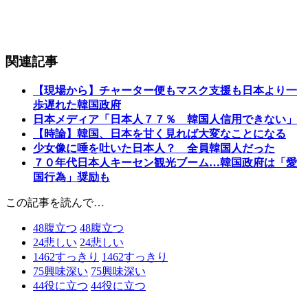
関連記事
【現場から】チャーター便もマスク支援も日本より一
歩遅れた韓国政府
日本メディア「日本人７７％ 韓国人信用できない」
【時論】韓国、日本を甘く見れば大変なことになる
少女像に唾を吐いた日本人？ 全員韓国人だった
７０年代日本人キーセン観光ブーム…韓国政府は「愛
国行為」奨励も
この記事を読んで…
48
腹立つ
48
腹立つ
24
悲しい
24
悲しい
1462
すっきり
1462
すっきり
75
興味深い
75
興味深い
44
役に立つ
44
役に立つ