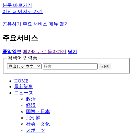
본문 바로가기
이전 페이지로 가기
공유하기
주요 서비스 메뉴 열기
주요서비스
중앙일보
메가메뉴로 돌아가기
닫기
검색어 입력폼
검색
HOME
最新記事
ニュース
政治
経済
国際・日本
北朝鮮
社会・文化
スポーツ