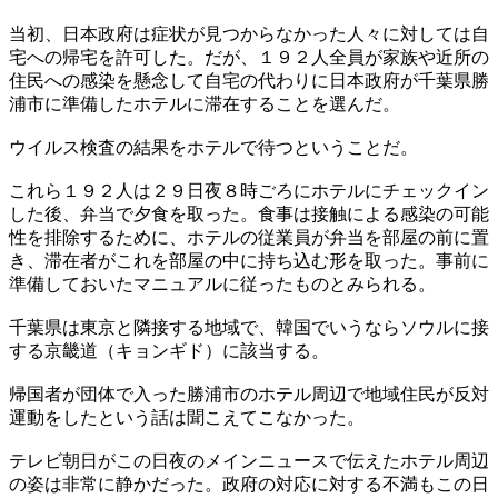
当初、日本政府は症状が見つからなかった人々に対しては自
宅への帰宅を許可した。だが、１９２人全員が家族や近所の
住民への感染を懸念して自宅の代わりに日本政府が千葉県勝
浦市に準備したホテルに滞在することを選んだ。
ウイルス検査の結果をホテルで待つということだ。
これら１９２人は２９日夜８時ごろにホテルにチェックイン
した後、弁当で夕食を取った。食事は接触による感染の可能
性を排除するために、ホテルの従業員が弁当を部屋の前に置
き、滞在者がこれを部屋の中に持ち込む形を取った。事前に
準備しておいたマニュアルに従ったものとみられる。
千葉県は東京と隣接する地域で、韓国でいうならソウルに接
する京畿道（キョンギド）に該当する。
帰国者が団体で入った勝浦市のホテル周辺で地域住民が反対
運動をしたという話は聞こえてこなかった。
テレビ朝日がこの日夜のメインニュースで伝えたホテル周辺
の姿は非常に静かだった。政府の対応に対する不満もこの日