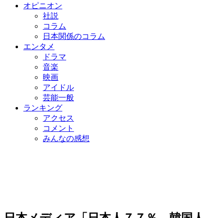
オピニオン
社説
コラム
日本関係のコラム
エンタメ
ドラマ
音楽
映画
アイドル
芸能一般
ランキング
アクセス
コメント
みんなの感想
日本メディア「日本人７７％ 韓国人