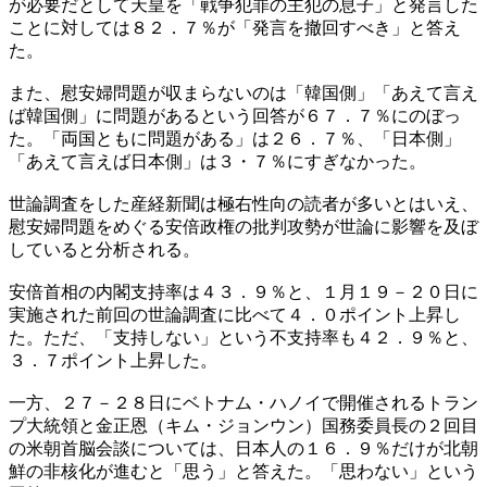
が必要だとして天皇を「戦争犯罪の主犯の息子」と発言した
ことに対しては８２．７％が「発言を撤回すべき」と答え
た。
また、慰安婦問題が収まらないのは「韓国側」「あえて言え
ば韓国側」に問題があるという回答が６７．７％にのぼっ
た。「両国ともに問題がある」は２６．７％、「日本側」
「あえて言えば日本側」は３・７％にすぎなかった。
世論調査をした産経新聞は極右性向の読者が多いとはいえ、
慰安婦問題をめぐる安倍政権の批判攻勢が世論に影響を及ぼ
していると分析される。
安倍首相の内閣支持率は４３．９％と、１月１９－２０日に
実施された前回の世論調査に比べて４．０ポイント上昇し
た。ただ、「支持しない」という不支持率も４２．９％と、
３．７ポイント上昇した。
一方、２７－２８日にベトナム・ハノイで開催されるトラン
プ大統領と金正恩（キム・ジョンウン）国務委員長の２回目
の米朝首脳会談については、日本人の１６．９％だけが北朝
鮮の非核化が進むと「思う」と答えた。「思わない」という