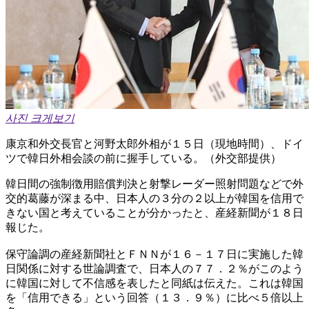
사진 크게보기
康京和外交長官と河野太郎外相が１５日（現地時間）、ドイ
ツで韓日外相会談の前に握手している。（外交部提供）
韓日間の強制徴用賠償判決と射撃レーダー照射問題などで外
交的葛藤が深まる中、日本人の３分の２以上が韓国を信用で
きない国と考えていることが分かったと、産経新聞が１８日
報じた。
保守論調の産経新聞社とＦＮＮが１６－１７日に実施した韓
日関係に対する世論調査で、日本人の７７．２％がこのよう
に韓国に対して不信感を表したと同紙は伝えた。これは韓国
を「信用できる」という回答（１３．９％）に比べ５倍以上