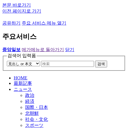
본문 바로가기
이전 페이지로 가기
공유하기
주요 서비스 메뉴 열기
주요서비스
중앙일보
메가메뉴로 돌아가기
닫기
검색어 입력폼
검색
HOME
最新記事
ニュース
政治
経済
国際・日本
北朝鮮
社会・文化
スポーツ