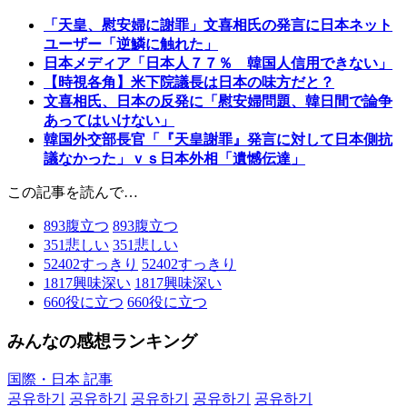
「天皇、慰安婦に謝罪」文喜相氏の発言に日本ネット
ユーザー「逆鱗に触れた」
日本メディア「日本人７７％ 韓国人信用できない」
【時視各角】米下院議長は日本の味方だと？
文喜相氏、日本の反発に「慰安婦問題、韓日間で論争
あってはいけない」
韓国外交部長官「『天皇謝罪』発言に対して日本側抗
議なかった」ｖｓ日本外相「遺憾伝達」
この記事を読んで…
893
腹立つ
893
腹立つ
351
悲しい
351
悲しい
52402
すっきり
52402
すっきり
1817
興味深い
1817
興味深い
660
役に立つ
660
役に立つ
みんなの感想ランキング
国際・日本 記事
공유하기
공유하기
공유하기
공유하기
공유하기