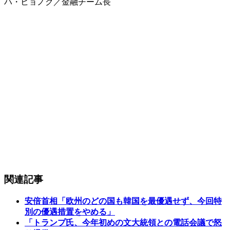
ハ・ヒョノク／金融チーム長
関連記事
安倍首相「欧州のどの国も韓国を最優遇せず、今回特
別の優遇措置をやめる」
「トランプ氏、今年初めの文大統領との電話会議で怒