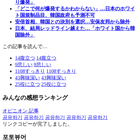
り爆発」
「どこで何が爆発するかわからない」…日本のホワイ
ト国規制品目、韓国政府も予測不可
安倍首相、韓国との決別を選択…安保友邦から除外
日本、結局レッドライン越えた…「ホワイト国から韓
国除外」
この記事を読んで…
14
腹立つ
14
腹立つ
9
悲しい
9
悲しい
1108
すっきり
1108
すっきり
43
興味深い
43
興味深い
25
役に立つ
25
役に立つ
みんなの感想ランキング
オピニオン 記事
공유하기
공유하기
공유하기
공유하기
공유하기
リンクコピーが完了しました。
포토뷰어