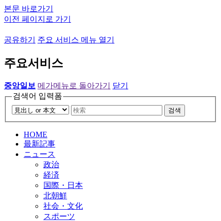
본문 바로가기
이전 페이지로 가기
공유하기
주요 서비스 메뉴 열기
주요서비스
중앙일보
메가메뉴로 돌아가기
닫기
검색어 입력폼
검색
HOME
最新記事
ニュース
政治
経済
国際・日本
北朝鮮
社会・文化
スポーツ