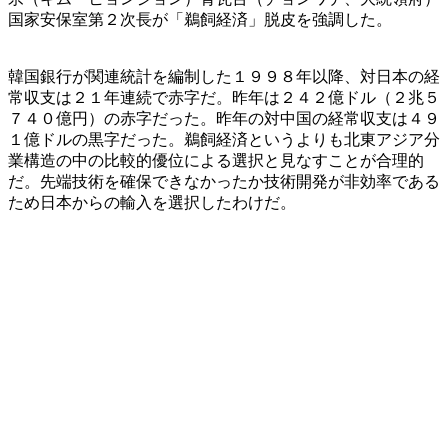
国家安保室第２次長が「鵜飼経済」脱皮を強調した。
韓国銀行が関連統計を編制した１９９８年以降、対日本の経
常収支は２１年連続で赤字だ。昨年は２４２億ドル（２兆５
７４０億円）の赤字だった。昨年の対中国の経常収支は４９
１億ドルの黒字だった。鵜飼経済というよりも北東アジア分
業構造の中の比較的優位による選択と見なすことが合理的
だ。先端技術を確保できなかったか技術開発が非効率である
ため日本からの輸入を選択したわけだ。