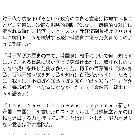
対日依存度を下げるという政府の宣言と意志は歓迎すべきこ
とだ。問題は、冷静な戦略的判断ではなく、感情的な対応に
流される時だ。趙淳（チョ・スン）元経済副首相は２００４
年に韓日ＦＴＡを検討する経済補佐官に送った文書でこのよ
うに指摘した。
「韓日関係の歴史の中で、韓国側は相手について何も知らず
にいて、ある日急に思い立って突然仕出かし、取り返しのつ
かない災いを残した例が多かった。孫子の言葉通り『知彼知
己、百戦不殆（彼を知り己を知れば百戦殆からず）』だろう
に、我々は『不知彼不知己（彼を知らず己を知らず）』だか
ら『毎戦必敗』となるほかなかった」（『金鉉宗、韓米ＦＴ
Ａを語る』）
『Ｔｈｅ Ｎｅｗ Ｃｈｉｎｅｓｅ Ｅｍｐｉｒｅ（新しい
帝国－中国）』を書いたロス・テリルは「目標樹立とその目
標を達成する力を持っていることは別」とした。能力が足り
ない意志は常に危険だ。