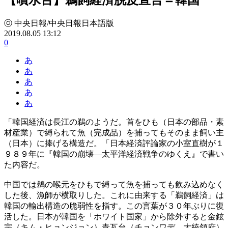
ⓒ 中央日報/中央日報日本語版
2019.08.05 13:12
0
あ
あ
あ
あ
あ
「韓国経済は長江の鵜のようだ。首をひも（日本の部品・素
材産業）で縛られて魚（完成品）を捕ってもそのまま飼い主
（日本）に捧げる構造だ。「日本経済評論家の小室直樹が１
９８９年に『韓国の崩壊―太平洋経済戦争のゆくえ』で書い
た内容だ。
中国では鵜の喉元をひもで縛って魚を捕っても飲み込めなく
した後、漁師が横取りした。これに由来する「鵜飼経済」は
韓国の輸出構造の脆弱性を指す。この言葉が３０年ぶりに復
活した。日本が韓国を「ホワイト国家」から除外すると金鉉
宗（キム・ヒョンジョン）青瓦台（チョンワデ、大統領府）