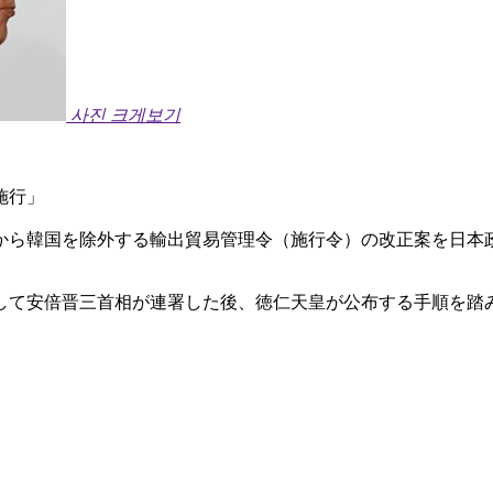
사진 크게보기
施行」
から韓国を除外する輸出貿易管理令（施行令）の改正案を日本
して安倍晋三首相が連署した後、徳仁天皇が公布する手順を踏