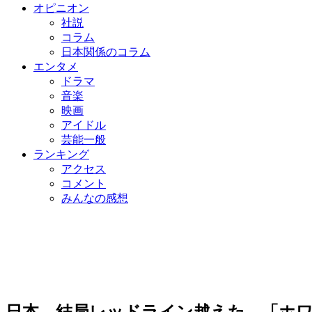
オピニオン
社説
コラム
日本関係のコラム
エンタメ
ドラマ
音楽
映画
アイドル
芸能一般
ランキング
アクセス
コメント
みんなの感想
日本、結局レッドライン越えた…「ホ