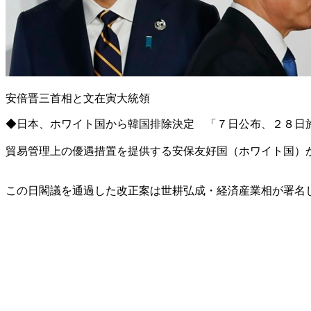
安倍晋三首相と文在寅大統領
◆日本、ホワイト国から韓国排除決定 「７日公布、２８日
貿易管理上の優遇措置を提供する安保友好国（ホワイト国）
この日閣議を通過した改正案は世耕弘成・経済産業相が署名