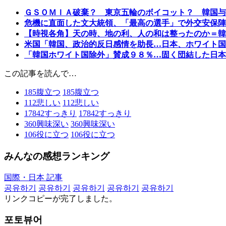
ＧＳＯＭＩＡ破棄？ 東京五輪のボイコット？ 韓国与
危機に直面した文大統領、「最高の選手」で外交安保陣
【時視各角】天の時、地の利、人の和は整ったのか＝韓
米国「韓国、政治的反日感情を助長…日本、ホワイト国
「韓国ホワイト国除外」賛成９８％…固く団結した日本
この記事を読んで…
185
腹立つ
185
腹立つ
112
悲しい
112
悲しい
17842
すっきり
17842
すっきり
360
興味深い
360
興味深い
106
役に立つ
106
役に立つ
みんなの感想ランキング
国際・日本 記事
공유하기
공유하기
공유하기
공유하기
공유하기
リンクコピーが完了しました。
포토뷰어