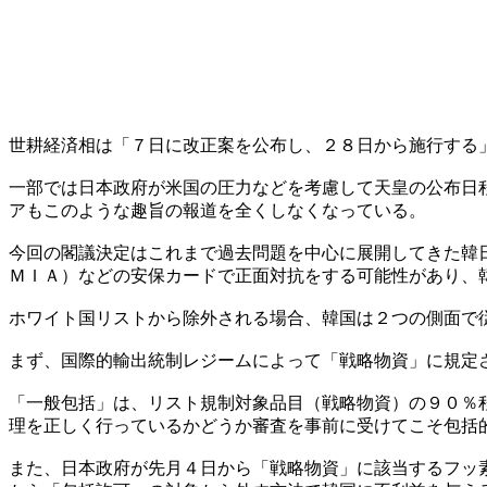
世耕経済相は「７日に改正案を公布し、２８日から施行する
一部では日本政府が米国の圧力などを考慮して天皇の公布日
アもこのような趣旨の報道を全くしなくなっている。
今回の閣議決定はこれまで過去問題を中心に展開してきた韓
ＭＩＡ）などの安保カードで正面対抗をする可能性があり、
ホワイト国リストから除外される場合、韓国は２つの側面で
まず、国際的輸出統制レジームによって「戦略物資」に規定
「一般包括」は、リスト規制対象品目（戦略物資）の９０％
理を正しく行っているかどうか審査を事前に受けてこそ包括
また、日本政府が先月４日から「戦略物資」に該当するフッ