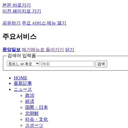
본문 바로가기
이전 페이지로 가기
공유하기
주요 서비스 메뉴 열기
주요서비스
중앙일보
메가메뉴로 돌아가기
닫기
검색어 입력폼
검색
HOME
最新記事
ニュース
政治
経済
国際・日本
北朝鮮
社会・文化
スポーツ