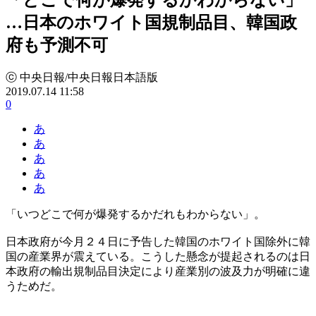
…日本のホワイト国規制品目、韓国政
府も予測不可
ⓒ 中央日報/中央日報日本語版
2019.07.14 11:58
0
あ
あ
あ
あ
あ
「いつどこで何が爆発するかだれもわからない」。
日本政府が今月２４日に予告した韓国のホワイト国除外に韓
国の産業界が震えている。こうした懸念が提起されるのは日
本政府の輸出規制品目決定により産業別の波及力が明確に違
うためだ。