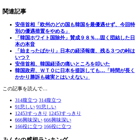
関連記事
安倍首相「欧州のどの国も韓国を最優遇せず、今回特
別の優遇措置をやめる」
「韓国ホワイト国除外」賛成９８％…固く団結した日
本の本音
「始まったばかり」日本の経済報復、残る３つの峠は
いつ？
安倍首相、韓国経済の痛いところを叩いた
韓国政府、ＷＴＯに日本を提訴しても…「時間が長く
かかり勝訴も確実とはいえない」
この記事を読んで…
314
腹立つ
314
腹立つ
91
悲しい
91
悲しい
12453
すっきり
12453
すっきり
666
興味深い
666
興味深い
166
役に立つ
166
役に立つ
みんなの感想ランキング