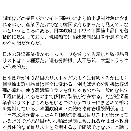
問題はどの品目がホワイト国除外により輸出規制対象に含ま
れるのか、産業界だけでなく韓国政府もまったく見えていな
いというところにある。日本政府はホワイト国輸出品目を包
括的に規定しており、現段階では輸出規制品目を予測するの
が不可能だからだ。
日本の経済産業省がホームページを通じて告示した監視品目
リストは４０種類だ。遠心分離機、人工黒鉛、大型トラック
が代表的だ。
日本政府が４０品目のリストをどのように解釈するかにより
個別輸出許可品目は完全に変わる。例えば遠心分離機は核爆
弾の原料に使う高濃縮ウランを作れるものから一般的な化学
工程に使われるものまで多様な製品が存在する。だが経済産
業省のリストはこれらをひとつのカテゴリーにまとめて輸出
を規制している。韓国政府傘下の戦略物資管理院関係者は
「日本政府が告示した４０種類の監視品目リストがわかって
いるだけでどの品目がいつ輸出規制に含まれるかは日本政府
が具体的な品目リストを公開するまで確認できない」と話し