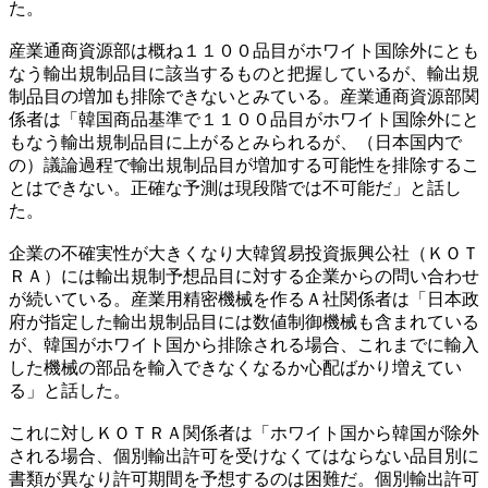
た。
産業通商資源部は概ね１１００品目がホワイト国除外にとも
なう輸出規制品目に該当するものと把握しているが、輸出規
制品目の増加も排除できないとみている。産業通商資源部関
係者は「韓国商品基準で１１００品目がホワイト国除外にと
もなう輸出規制品目に上がるとみられるが、（日本国内で
の）議論過程で輸出規制品目が増加する可能性を排除するこ
とはできない。正確な予測は現段階では不可能だ」と話し
た。
企業の不確実性が大きくなり大韓貿易投資振興公社（ＫＯＴ
ＲＡ）には輸出規制予想品目に対する企業からの問い合わせ
が続いている。産業用精密機械を作るＡ社関係者は「日本政
府が指定した輸出規制品目には数値制御機械も含まれている
が、韓国がホワイト国から排除される場合、これまでに輸入
した機械の部品を輸入できなくなるか心配ばかり増えてい
る」と話した。
これに対しＫＯＴＲＡ関係者は「ホワイト国から韓国が除外
される場合、個別輸出許可を受けなくてはならない品目別に
書類が異なり許可期間を予想するのは困難だ。個別輸出許可