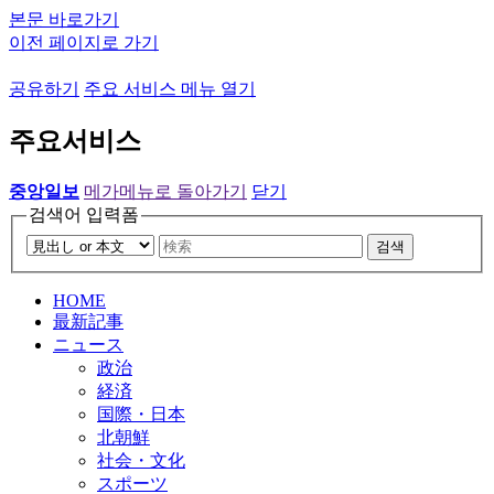
본문 바로가기
이전 페이지로 가기
공유하기
주요 서비스 메뉴 열기
주요서비스
중앙일보
메가메뉴로 돌아가기
닫기
검색어 입력폼
검색
HOME
最新記事
ニュース
政治
経済
国際・日本
北朝鮮
社会・文化
スポーツ