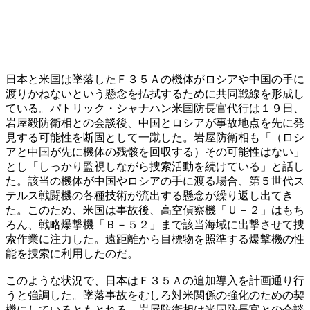
日本と米国は墜落したＦ３５Ａの機体がロシアや中国の手に
渡りかねないという懸念を払拭するために共同戦線を形成し
ている。パトリック・シャナハン米国防長官代行は１９日、
岩屋毅防衛相との会談後、中国とロシアが事故地点を先に発
見する可能性を断固として一蹴した。岩屋防衛相も「（ロシ
アと中国が先に機体の残骸を回収する）その可能性はない」
とし「しっかり監視しながら捜索活動を続けている」と話し
た。該当の機体が中国やロシアの手に渡る場合、第５世代ス
テルス戦闘機の各種技術が流出する懸念が繰り返し出てき
た。このため、米国は事故後、高空偵察機「Ｕ－２」はもち
ろん、戦略爆撃機「Ｂ－５２」まで該当海域に出撃させて捜
索作業に注力した。遠距離から目標物を照準する爆撃機の性
能を捜索に利用したのだ。
このような状況で、日本はＦ３５Ａの追加導入を計画通り行
うと強調した。墜落事故をむしろ対米関係の強化のための契
機にしているともとれる。岩屋防衛相は米国防長官との会談