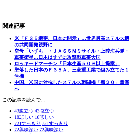
関連記事
米「Ｆ３５機密、日本に開示」…世界最高ステルス機
の共同開発視野に
空母「いずも」・ＪＡＳＳＭミサイル・上陸海兵隊・
軍事衛星…日本はすでに攻撃型軍事大国
ロッキードマーチン「日本生産５０％以上提案」
墜落した日本のＦ３５Ａ、三菱重工業で組み立てた１
号機
中国、米国に対抗したステルス戦闘機「殲２０」量産
へ
この記事を読んで…
43
腹立つ
43
腹立つ
18
悲しい
18
悲しい
721
すっきり
721
すっきり
72
興味深い
72
興味深い