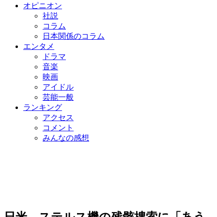
オピニオン
社説
コラム
日本関係のコラム
エンタメ
ドラマ
音楽
映画
アイドル
芸能一般
ランキング
アクセス
コメント
みんなの感想
日米、ステルス機の残骸捜索に「あう