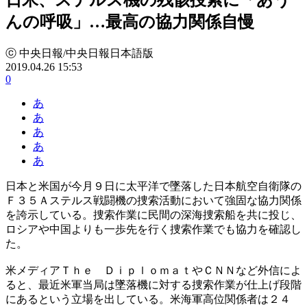
んの呼吸」…最高の協力関係自慢
ⓒ 中央日報/中央日報日本語版
2019.04.26 15:53
0
あ
あ
あ
あ
あ
日本と米国が今月９日に太平洋で墜落した日本航空自衛隊の
Ｆ３５Ａステルス戦闘機の捜索活動において強固な協力関係
を誇示している。捜索作業に民間の深海捜索船を共に投じ、
ロシアや中国よりも一歩先を行く捜索作業でも協力を確認し
た。
米メディアＴｈｅ ＤｉｐｌｏｍａｔやＣＮＮなど外信によ
ると、最近米軍当局は墜落機に対する捜索作業が仕上げ段階
にあるという立場を出している。米海軍高位関係者は２４