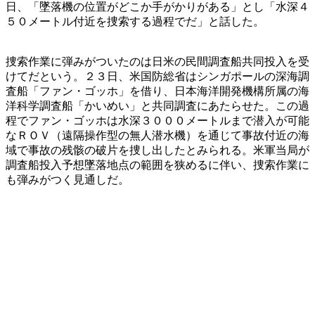
日、「墜落機の位置がどこか手がかりがある」とし「水深４
５０メートル付近を捜索する過程でだ」と話した。
捜索作業に弾みがついたのは日米の民間調査船共同投入を受
けてだという。２３日、米国防総省はシンガポールの深海調
査船「ファン・ゴッホ」を借り、日本海洋開発機構所属の海
洋科学調査船「かいめい」と共同調査にあたらせた。この過
程でファン・ゴッホは水深３０００メートルまで潜入が可能
なＲＯＶ（遠隔操作型の無人潜水機）を通じて事故付近の海
域で事故の残骸の破片を捜し出したとみられる。米軍当局が
調査船投入予想墜落地点の範囲を狭めるに伴い、捜索作業に
も弾みがつく見通しだ。