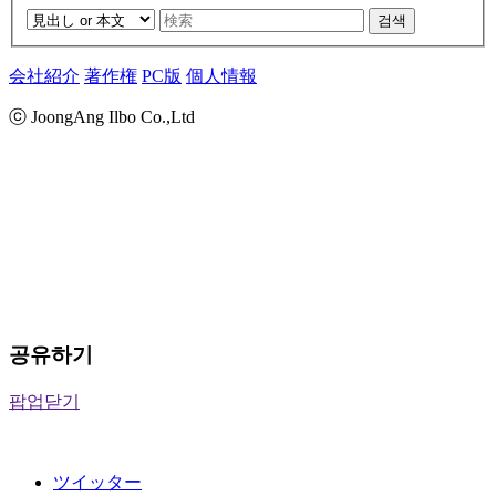
검색
会社紹介
著作権
PC版
個人情報
ⓒ JoongAng Ilbo Co.,Ltd
공유하기
팝업닫기
ツイッター