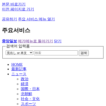
본문 바로가기
이전 페이지로 가기
공유하기
주요 서비스 메뉴 열기
주요서비스
중앙일보
메가메뉴로 돌아가기
닫기
검색어 입력폼
검색
HOME
最新記事
ニュース
政治
経済
国際・日本
北朝鮮
社会・文化
スポーツ