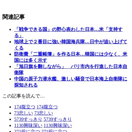
関連記事
「戦争できる国」の野心表わした日本…米「支持す
る」
地球上で２番目に強い韓国海兵隊…日中が追い上げて
くる
防衛費「二重帳簿」を作る日本…韓国には少なく、米
国には多く示す
「旭日旗を翻しながら」 パリ市内を行進した日本自
衛隊
中国の原子力潜水艦、激しい騒音で日本海上自衛隊に
探知される
この記事を読んで…
174
腹立つ
174
腹立つ
73
悲しい
73
悲しい
5739
すっきり
5739
すっきり
1130
興味深い
1130
興味深い
271
役に立つ
271
役に立つ