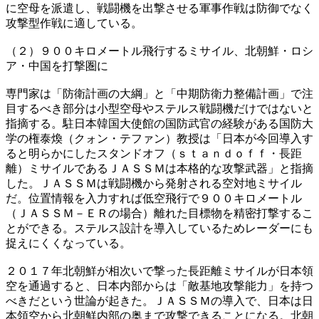
に空母を派遣し、戦闘機を出撃させる軍事作戦は防御でなく
攻撃型作戦に適している。
（２）９００キロメートル飛行するミサイル、北朝鮮・ロシ
ア・中国を打撃圏に
専門家は「防衛計画の大綱」と「中期防衛力整備計画」で注
目するべき部分は小型空母やステルス戦闘機だけではないと
指摘する。駐日本韓国大使館の国防武官の経験がある国防大
学の権泰煥（クォン・テファン）教授は「日本が今回導入す
ると明らかにしたスタンドオフ（ｓｔａｎｄｏｆｆ・長距
離）ミサイルであるＪＡＳＳＭは本格的な攻撃武器」と指摘
した。ＪＡＳＳＭは戦闘機から発射される空対地ミサイル
だ。位置情報を入力すれば低空飛行で９００キロメートル
（ＪＡＳＳＭ－ＥＲの場合）離れた目標物を精密打撃するこ
とができる。ステルス設計を導入しているためレーダーにも
捉えにくくなっている。
２０１７年北朝鮮が相次いで撃った長距離ミサイルが日本領
空を通過すると、日本内部からは「敵基地攻撃能力」を持つ
べきだという世論が起きた。ＪＡＳＳＭの導入で、日本は日
本領空から北朝鮮内部の奥まで攻撃できることになる。北朝