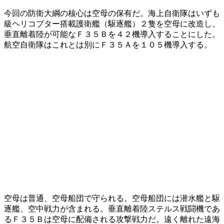
今回の防衛大綱の核心は空母の保有だ。海上自衛隊はいずも
級ヘリコプター搭載護衛艦（駆逐艦）２隻を空母に改造し、
垂直離着陸が可能なＦ３５Ｂを４２機導入することにした。
航空自衛隊はこれとは別にＦ３５Ａを１０５機導入する。
空母は普通、空母船団で守られる。空母船団には潜水艦と駆
逐艦、空中戦力が含まれる。垂直離着陸ステルス戦闘機であ
るＦ３５Ｂは空母に配備される攻撃戦力だ。遠く離れた遠海