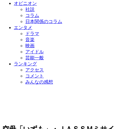
オピニオン
社説
コラム
日本関係のコラム
エンタメ
ドラマ
音楽
映画
アイドル
芸能一般
ランキング
アクセス
コメント
みんなの感想
空母「いずも」・ＪＡＳＳＭミサイ