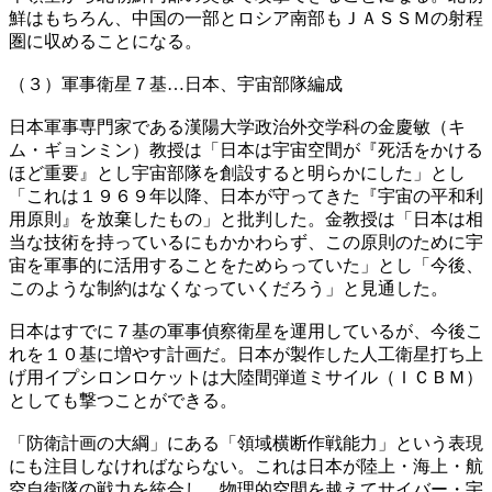
鮮はもちろん、中国の一部とロシア南部もＪＡＳＳＭの射程
圏に収めることになる。
（３）軍事衛星７基…日本、宇宙部隊編成
日本軍事専門家である漢陽大学政治外交学科の金慶敏（キ
ム・ギョンミン）教授は「日本は宇宙空間が『死活をかける
ほど重要』とし宇宙部隊を創設すると明らかにした」とし
「これは１９６９年以降、日本が守ってきた『宇宙の平和利
用原則』を放棄したもの」と批判した。金教授は「日本は相
当な技術を持っているにもかかわらず、この原則のために宇
宙を軍事的に活用することをためらっていた」とし「今後、
このような制約はなくなっていくだろう」と見通した。
日本はすでに７基の軍事偵察衛星を運用しているが、今後こ
れを１０基に増やす計画だ。日本が製作した人工衛星打ち上
げ用イプシロンロケットは大陸間弾道ミサイル（ＩＣＢＭ）
としても撃つことができる。
「防衛計画の大綱」にある「領域横断作戦能力」という表現
にも注目しなければならない。これは日本が陸上・海上・航
空自衛隊の戦力を統合し、物理的空間を越えてサイバー・宇