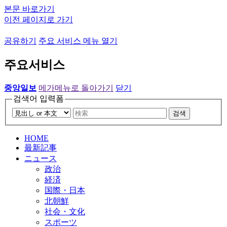
본문 바로가기
이전 페이지로 가기
공유하기
주요 서비스 메뉴 열기
주요서비스
중앙일보
메가메뉴로 돌아가기
닫기
검색어 입력폼
검색
HOME
最新記事
ニュース
政治
経済
国際・日本
北朝鮮
社会・文化
スポーツ