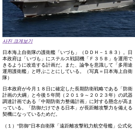
사진 크게보기
日本海上自衛隊の護衛艦「いづも」（ＤＤＨ－１８３）。日
本政府は「いづも」にステルス戦闘機「Ｆ３５Ｂ」を運用で
きるように改造する計画だ。また、論争を意識して「多用途
運用護衛艦」と呼ぶことにしている。（写真＝日本海上自衛
隊）
日本政府が今月１８日に確定した長期防衛戦略である「防衛
計画の大綱」と今後５年間（２０１９～２０２３年）の武器
調達計画である「中期防衛力整備計画」に対する懸念が高ま
っている。「防御だけできる日本」が長距離攻撃力を備える
契機になっているためだ。
（１）“防御”日本自衛隊「遠距離攻撃戦力航空母艦」公式化