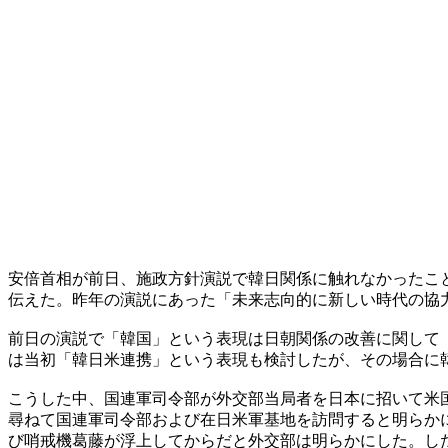
安倍首相が前日、施政方針演説で韓日関係に触れなかったこ
伝えた。昨年の演説にあった「未来志向的に新しい時代の協
前日の演説で「韓国」という表現は日朝関係の改善に関して
は当初「韓日米連携」という表現も検討したが、その場合に
こうした中、国連軍司令部が外交部当局者を日本に招いて米
尋ねて国連軍司令部および在日米軍基地を訪問すると明らか
び哨戒機葛藤が浮上してからだと外交部は明らかにした。し