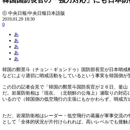
ⓒ 中央日報/中央日報日本語版
2019.01.29 18:30
0
あ
あ
あ
あ
あ
韓国の鄭景斗（チョン・ギョンドゥ）国防部長官が日本哨戒
などにより適切に哨戒活動をしているという事実を韓国側が
この日の記者会見で「韓国の鄭景斗国防長官が２６日、釜山
だ。岩屋防衛相は「現在、（北朝鮮の公海上）瀬取りの対応
いるので（韓国側の低空飛行の主張にもかかわらず、哨戒方
ただ、岩屋防衛相はレーダー・低空飛行の葛藤が軍事交流の
として「全体的状況が片付けられれば、高いレベルでも接触