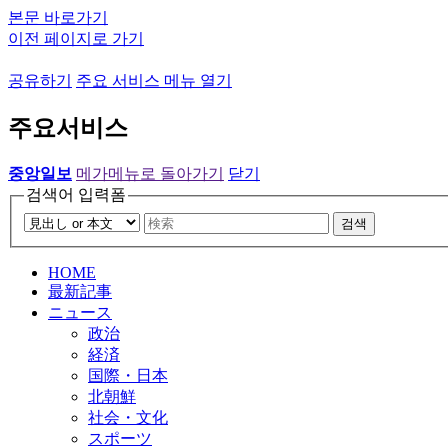
본문 바로가기
이전 페이지로 가기
공유하기
주요 서비스 메뉴 열기
주요서비스
중앙일보
메가메뉴로 돌아가기
닫기
검색어 입력폼
검색
HOME
最新記事
ニュース
政治
経済
国際・日本
北朝鮮
社会・文化
スポーツ