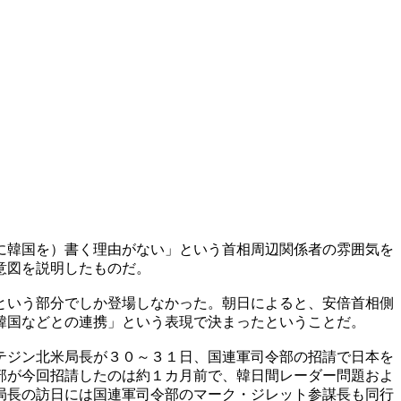
に韓国を）書く理由がない」という首相周辺関係者の雰囲気を
意図を説明したものだ。
という部分でしか登場しなかった。朝日によると、安倍首相側
韓国などとの連携」という表現で決まったということだ。
テジン北米局長が３０～３１日、国連軍司令部の招請で日本を
部が今回招請したのは約１カ月前で、韓日間レーダー問題およ
局長の訪日には国連軍司令部のマーク・ジレット参謀長も同行