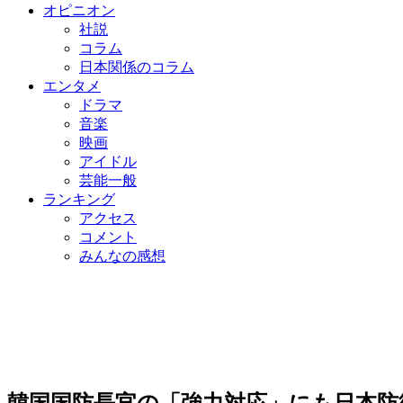
オピニオン
社説
コラム
日本関係のコラム
エンタメ
ドラマ
音楽
映画
アイドル
芸能一般
ランキング
アクセス
コメント
みんなの感想
韓国国防長官の「強力対応」にも日本防