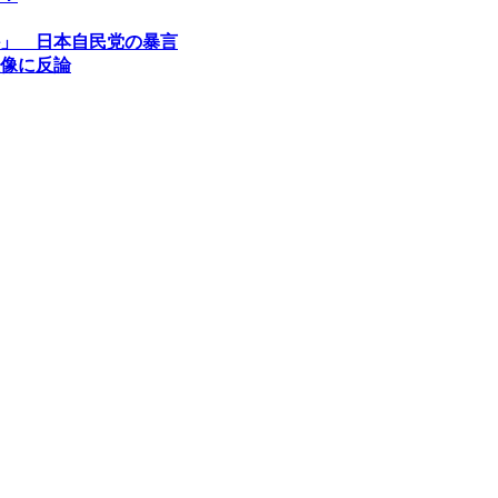
」 日本自民党の暴言
像に反論