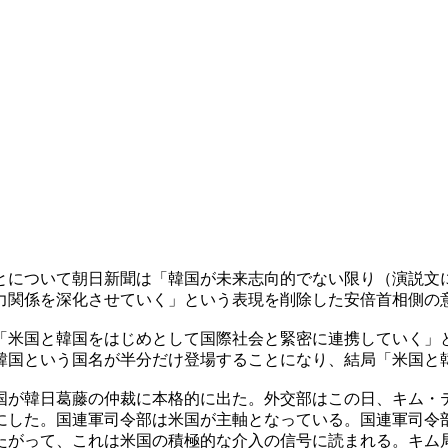
とについて朝日新聞は「韓国が未来志向的でない限り（演説文
力関係を深化させていく」という表現を削除した安倍首相側の
「米国と韓国をはじめとして国際社会と緊密に連携していく」
韓国という国名が半分だけ登場することになり、結局「米国と
国が韓日葛藤の仲裁に本格的に出た。外交部はこの日、キム・
にした。国連軍司令部は米国が主軸となっている。国連軍司令
たがって、これは米国の積極的な介入の信号に読まれる。キム