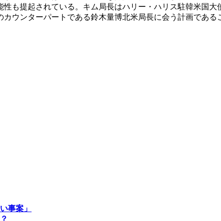
能性も提起されている。キム局長はハリー・ハリス駐韓米国大
のカウンターパートである鈴木量博北米局長に会う計画である
い事案」
？