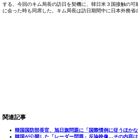
する。今回のキム局長の訪日を契機に、韓日米３国接触の可
に会った時も同席した。キム局長は訪日期間中に日本外務省
関連記事
韓国国防部長官、旭日旗問題に「国際慣例に従うほかな
韓国が公開した「レーダー問題」反論映像…その内容は