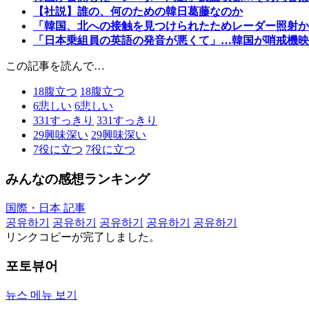
【社説】誰の、何のための韓日葛藤なのか
「韓国、北への接触を見つけられたためレーダー照射か
「日本乗組員の英語の発音が悪くて」…韓国が哨戒機映
この記事を読んで…
18
腹立つ
18
腹立つ
6
悲しい
6
悲しい
331
すっきり
331
すっきり
29
興味深い
29
興味深い
7
役に立つ
7
役に立つ
みんなの感想ランキング
国際・日本 記事
공유하기
공유하기
공유하기
공유하기
공유하기
リンクコピーが完了しました。
포토뷰어
뉴스 메뉴 보기