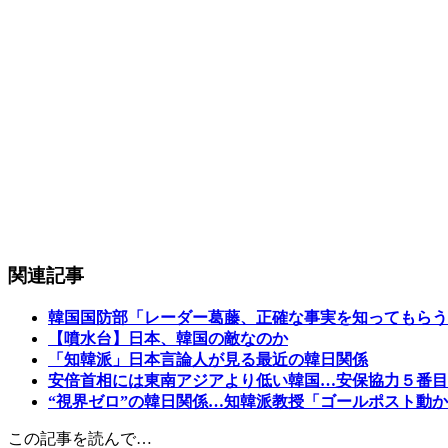
関連記事
韓国国防部「レーダー葛藤、正確な事実を知ってもらう
【噴水台】日本、韓国の敵なのか
「知韓派」日本言論人が見る最近の韓日関係
安倍首相には東南アジアより低い韓国…安保協力５番目
“視界ゼロ”の韓日関係…知韓派教授「ゴールポスト動
この記事を読んで…