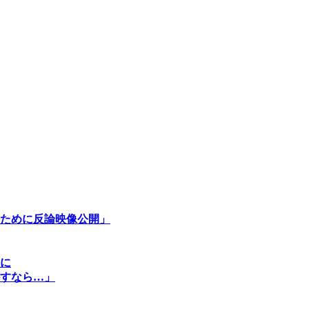
ために反論映像公開」
に
かすなら…」