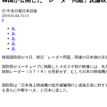
ⓒ 中央日報日本語版
2019.01.04 15:13
0
あ
あ
あ
あ
あ
韓国国防部が４日、韓日「レーダー問題」関連の日本側の主
国防部がユーチューブに掲載した４分２６秒の映像には、先
統制レーダー（ＳＴＩＲ）を照射せず、むしろ日本の哨戒機
国防部は「日本海上哨戒機の低空威嚇飛行と虚偽主張に対す
を直ちに中断すべき」と日本に促した。