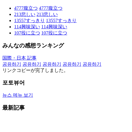
4777
腹立つ
4777
腹立つ
213
悲しい
213
悲しい
13557
すっきり
13557
すっきり
114
興味深い
114
興味深い
107
役に立つ
107
役に立つ
みんなの感想ランキング
国際・日本 記事
공유하기
공유하기
공유하기
공유하기
공유하기
リンクコピーが完了しました。
포토뷰어
뉴스 메뉴 보기
最新記事