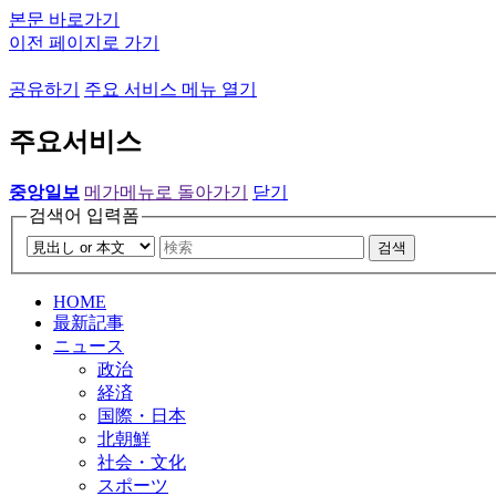
본문 바로가기
이전 페이지로 가기
공유하기
주요 서비스 메뉴 열기
주요서비스
중앙일보
메가메뉴로 돌아가기
닫기
검색어 입력폼
검색
HOME
最新記事
ニュース
政治
経済
国際・日本
北朝鮮
社会・文化
スポーツ