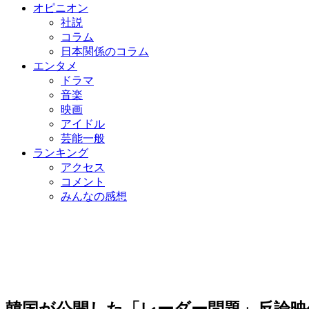
オピニオン
社説
コラム
日本関係のコラム
エンタメ
ドラマ
音楽
映画
アイドル
芸能一般
ランキング
アクセス
コメント
みんなの感想
韓国が公開した「レーダー問題」反論映