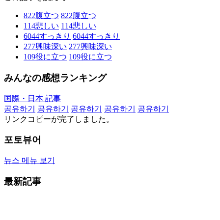
822
腹立つ
822
腹立つ
114
悲しい
114
悲しい
6044
すっきり
6044
すっきり
277
興味深い
277
興味深い
109
役に立つ
109
役に立つ
みんなの感想ランキング
国際・日本 記事
공유하기
공유하기
공유하기
공유하기
공유하기
リンクコピーが完了しました。
포토뷰어
뉴스 메뉴 보기
最新記事