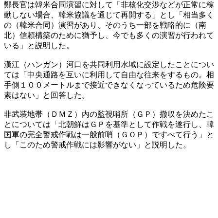
鄭長官は韓米合同演習に対して「非核化交渉などが正常に稼
動しない場合、韓米協議を通じて再開する」とし「相当多く
の（韓米合同）演習があり、そのうち一部を戦略的に（南
北）信頼構築のために猶予し、今でも多くの演習が行われて
いる」と説明した。
漢江（ハンガン）河口を共同利用水域に設定したことについ
ては「中央通路を互いに利用して自由な往来をするもの。相
手側１００メートルまで接近できなくなっているため危険要
素はない」と回答した。
非武装地帯（ＤＭＺ）内の監視哨所（ＧＰ）撤収を決めたこ
とについては「北朝鮮はＧＰを基準として作戦を遂行し、韓
国軍の完全警戒作戦は一般前哨（ＧＯＰ）ですべて行う」と
し「このため警戒作戦には影響がない」と説明した。