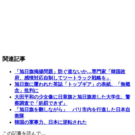
関連記事
「旭日旗掲揚問題」防ぐ道ないか…専門家「韓国政
府、感情対応自制してツートラック戦略を」
旭日旗に覆われた英誌「トップギア」の表紙、「無概
念」批判に
大田平和の少女像に日章旗と旭日旗差した大学生、警
察調査で「処罰できず」
「旭日旗を翻しながら」 パリ市内を行進した日本自
衛隊
韓国の軍事力、日本に逆転された
この記事を読んで…