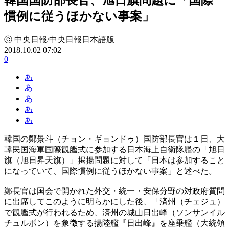
慣例に従うほかない事案」
ⓒ 中央日報/中央日報日本語版
2018.10.02 07:02
0
あ
あ
あ
あ
あ
韓国の鄭景斗（チョン・ギョンドゥ）国防部長官は１日、大
韓民国海軍国際観艦式に参加する日本海上自衛隊艦の「旭日
旗（旭日昇天旗）」掲揚問題に対して「日本は参加すること
になっていて、国際慣例に従うほかない事案」と述べた。
鄭長官は国会で開かれた外交・統一・安保分野の対政府質問
に出席してこのように明らかにした後、「済州（チェジュ）
で観艦式が行われるため、済州の城山日出峰（ソンサンイル
チュルボン）を象徴する揚陸艦『日出峰』を座乗艦（大統領