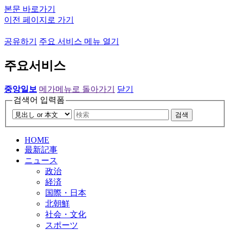
본문 바로가기
이전 페이지로 가기
공유하기
주요 서비스 메뉴 열기
주요서비스
중앙일보
메가메뉴로 돌아가기
닫기
검색어 입력폼
검색
HOME
最新記事
ニュース
政治
経済
国際・日本
北朝鮮
社会・文化
スポーツ