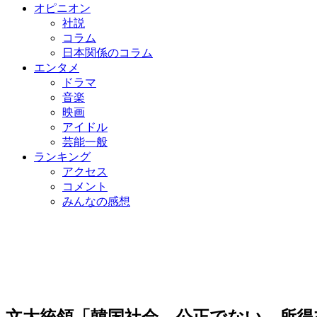
オピニオン
社説
コラム
日本関係のコラム
エンタメ
ドラマ
音楽
映画
アイドル
芸能一般
ランキング
アクセス
コメント
みんなの感想
文大統領「韓国社会、公正でない…所得