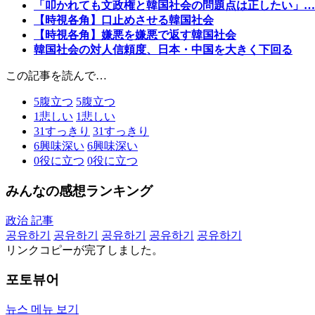
「叩かれても文政権と韓国社会の問題点は正したい」…
【時視各角】口止めさせる韓国社会
【時視各角】嫌悪を嫌悪で返す韓国社会
韓国社会の対人信頼度、日本・中国を大きく下回る
この記事を読んで…
5
腹立つ
5
腹立つ
1
悲しい
1
悲しい
31
すっきり
31
すっきり
6
興味深い
6
興味深い
0
役に立つ
0
役に立つ
みんなの感想ランキング
政治 記事
공유하기
공유하기
공유하기
공유하기
공유하기
リンクコピーが完了しました。
포토뷰어
뉴스 메뉴 보기