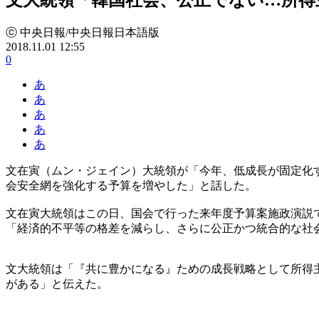
ⓒ 中央日報/中央日報日本語版
2018.11.01 12:55
0
あ
あ
あ
あ
あ
文在寅（ムン・ジェイン）大統領が「今年、低成長が固定化
会安全網を強化する予算を増やした」と話した。
文在寅大統領はこの日、国会で行った来年度予算案施政演説
「経済的不平等の格差を減らし、さらに公正かつ統合的な社
文大統領は「『共に豊かになる』ための成長戦略として所得
がある」と伝えた。