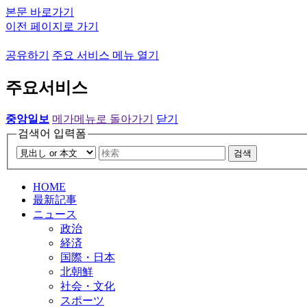
본문 바로가기
이전 페이지로 가기
공유하기
주요 서비스 메뉴 열기
주요서비스
중앙일보
메가메뉴로 돌아가기
닫기
검색어 입력폼
검색
HOME
最新記事
ニュース
政治
経済
国際・日本
北朝鮮
社会・文化
スポーツ