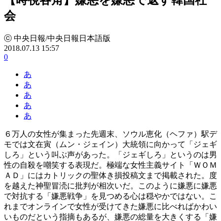
会
ⓒ 中央日報/中央日報日本語版
2018.07.13 15:57
0
あ
あ
あ
あ
あ
６万人の女性が集まった先週末、ソウル恵化（ヘファ）駅デ
モでは文在寅（ムン・ジェイン）大統領に向かって「ジェギ
しろ」という叫ぶ声があった。「ジェギしろ」というのは男
性の自殺を嘲笑する表現だ。極端な女性主義サイト「ＷＯＭ
ＡＤ」にはカトリックの聖体き損投稿文まで掲載された。度
を越えた神聖冒涜に批判が相次いだ。このように嫌悪に嫌悪
で対抗する「嫌悪戦争」を見つめる心は穏やかではない。こ
れまでオンラインで女性が受けてきた嫌悪に比べればかわい
いものだという指摘もあるが、嫌悪の総量を大きくする「嫌