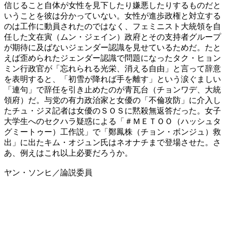
信じること自体が女性を見下したり嫌悪したりするものだと
いうことを彼は分かっていない。女性が進歩政権と対立する
のは工作に動員されたのではなく、フェミニスト大統領を自
任した文在寅（ムン・ジェイン）政府とその支持者グループ
が期待に及ばないジェンダー認識を見せているためだ。たと
えば歪められたジェンダー認識で問題になったタク・ヒョン
ミン行政官が「忘れられる光栄、消える自由」と言って辞意
を表明すると、「初雪が降れば手を離す」という涙ぐましい
「連句」で辞任を引き止めたのが青瓦台（チョンワデ、大統
領府）だ。与党の有力政治家と女優の「不倫攻防」に介入し
たチュ・ジヌ記者は女優のＳＯＳに黙殺無返答だった。女子
大学生へのセクハラ疑惑による「＃ＭＥＴＯＯ（ハッシュタ
グミートゥー）工作説」で「鄭鳳株（チョン・ボンジュ）救
出」に出たキム・オジュン氏はネオナチまで登場させた。さ
あ、例えはこれ以上必要だろうか。
ヤン・ソンヒ／論説委員