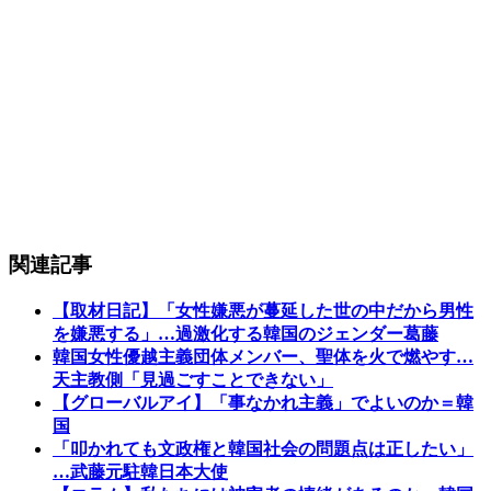
関連記事
【取材日記】「女性嫌悪が蔓延した世の中だから男性
を嫌悪する」…過激化する韓国のジェンダー葛藤
韓国女性優越主義団体メンバー、聖体を火で燃やす…
天主教側「見過ごすことできない」
【グローバルアイ】「事なかれ主義」でよいのか＝韓
国
「叩かれても文政権と韓国社会の問題点は正したい」
…武藤元駐韓日本大使