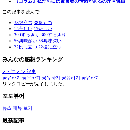
【コラム】私たちには被害者の情緒があるのか＝韓国
この記事を読んで…
38
腹立つ
38
腹立つ
15
悲しい
15
悲しい
300
すっきり
300
すっきり
56
興味深い
56
興味深い
22
役に立つ
22
役に立つ
みんなの感想ランキング
オピニオン 記事
공유하기
공유하기
공유하기
공유하기
공유하기
リンクコピーが完了しました。
포토뷰어
뉴스 메뉴 보기
最新記事