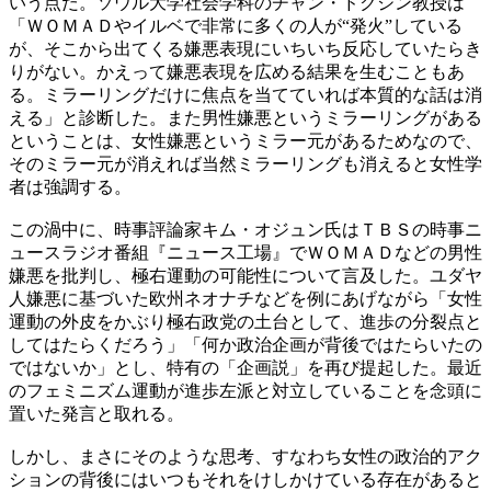
いう点だ。ソウル大学社会学科のチャン・ドクジン教授は
「ＷＯＭＡＤやイルベで非常に多くの人が“発火”している
が、そこから出てくる嫌悪表現にいちいち反応していたらき
りがない。かえって嫌悪表現を広める結果を生むこともあ
る。ミラーリングだけに焦点を当てていれば本質的な話は消
える」と診断した。また男性嫌悪というミラーリングがある
ということは、女性嫌悪というミラー元があるためなので、
そのミラー元が消えれば当然ミラーリングも消えると女性学
者は強調する。
この渦中に、時事評論家キム・オジュン氏はＴＢＳの時事ニ
ュースラジオ番組『ニュース工場』でＷＯＭＡＤなどの男性
嫌悪を批判し、極右運動の可能性について言及した。ユダヤ
人嫌悪に基づいた欧州ネオナチなどを例にあげながら「女性
運動の外皮をかぶり極右政党の土台として、進歩の分裂点と
してはたらくだろう」「何か政治企画が背後ではたらいたの
ではないか」とし、特有の「企画説」を再び提起した。最近
のフェミニズム運動が進歩左派と対立していることを念頭に
置いた発言と取れる。
しかし、まさにそのような思考、すなわち女性の政治的アク
ションの背後にはいつもそれをけしかけている存在があると