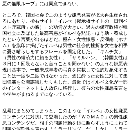
悪の無限ループ」には同意できない。
ところで、韓国社会でこのような嫌悪発言が拡大再生産され
るにあたり、極右サイト「イルべ（掲示板サイトの「日刊ベ
スト貯蔵所」の略）」の功労が大きい。過去の保守政権が韓
国社会に及ぼした最高害悪がイルベを黙認・ほう助・養成し
たという言葉が出るほどだ。極右・女性嫌悪・反湖南（ホナ
ム）を旗印に掲げたイルベは男性の社会的挫折を女性を相手
に憂さ晴らしをするフレームを固定化した。「キムチ女」
（男性の経済力に頼る女性）、「サミルハン」（韓国女性は
３日に１回殴らないと言うことを聞かない）のような嫌悪表
現は基本で、一般未成年者の写真を掲載して性的対象化する
ことは一度や二度ではなかった。酒に酔った女性に対して集
団強姦を公開謀議したりもした。最近ではイルベ文化が一部
のインターネット１人放送に移行し、彼らの女性嫌悪発言を
小学生がまねるまでになっている。
乱暴にまとめてしまうと、このような「イルベ」の女性嫌悪
コンテンツに対抗して登場したのが「ＷＯＭＡＤ」の男性嫌
悪コンテンツだ。相手の問題行動を鏡に照らすようにまねて
問題の深刻性を表わす「ミラーリング」だ。しかし、ミラー