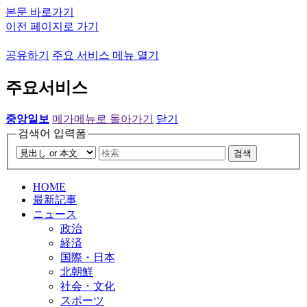
본문 바로가기
이전 페이지로 가기
공유하기
주요 서비스 메뉴 열기
주요서비스
중앙일보
메가메뉴로 돌아가기
닫기
검색어 입력폼
검색
HOME
最新記事
ニュース
政治
経済
国際・日本
北朝鮮
社会・文化
スポーツ