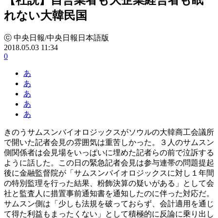
れない大韓民国
ⓒ 中央日報/中央日報日本語版
2018.05.03 11:34
0
あ
あ
あ
あ
あ
きのうサムスンバイオロジックスがソウルの大韓商工会議所
で開いた記者会見の雰囲気は重苦しかった。３人のサムスン
側関係者は会見場をいっぱいに埋めた記者らの前で泣訴する
ように話した。この日の緊急記者会見は参与連帯の問題提起
後に金融監督院が「サムスンバイオロジックスに対し１年間
の特別監理を行った結果、粉飾決算の疑いがある」として会
社と監査人に措置事前通知書を通知したのに伴った対応だ。
サムスン側は「少しも法規を破っておらず、会計適用を通じ
て得た利益もまったくない」として積極的に反論に乗り出し