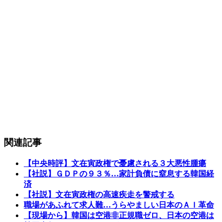
関連記事
【中央時評】文在寅政権で憂慮される３大悪性腫瘍
【社説】ＧＤＰの９３％…家計負債に窒息する韓国経
済
【社説】文在寅政権の高速疾走を警戒する
職場があふれて求人難…うらやましい日本のＡＩ革命
【現場から】韓国は空港非正規職ゼロ、日本の空港は