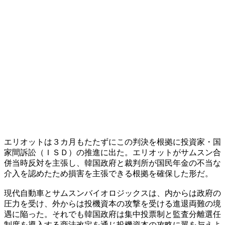
エリオットは３カ月もたたずにこの判決を根拠に投資家・国
家間訴訟（ＩＳＤ）の推進に出た。エリオットがサムスン合
併当時反対を主張し、韓国政府と裁判所が国民年金の不当な
介入を認めたため損害を主張できる根拠を確保した形だ。
現代自動車とサムスンバイオロジックスは、内からは政府の
圧力を受け、外からは投機資本の攻撃を受ける進退両難の境
遇に陥った。それでも韓国政府は集中投票制と監査分離選任
制度を導入する商法改定を通じ投機資本の攻略に翼を与えよ