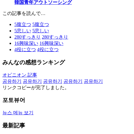
韓国青年アウトソーシング
この記事を読んで…
5
腹立つ
5
腹立つ
5
悲しい
5
悲しい
280
すっきり
280
すっきり
16
興味深い
16
興味深い
4
役に立つ
4
役に立つ
みんなの感想ランキング
オピニオン 記事
공유하기
공유하기
공유하기
공유하기
공유하기
リンクコピーが完了しました。
포토뷰어
뉴스 메뉴 보기
最新記事