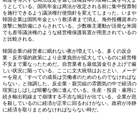
うとしている。国民年金は商法が改定される前に集中投票制
を施行できるよう議決権行使指針を変えてしまった。いまや
韓国企業は国民年金という救済者まで消え、海外投機資本の
攻撃に無防備にさらされている。少数株主運動が活発な米国
でも差等議決権のような経営権保護装置が用意されているの
と比較される。
韓国企業の経営者に眠れない夜が増えている。多くの反企
業・反市場的政策により企業負担が拡大しているのに経営権
不安まで重なったためだ。自営業者も最低賃金引き上げで厳
しい状況に陥っている。ここに文大統領はおととい、メーデ
ーを迎え「すべての成長は労働者のためのものでなければな
らない」と強調した。反企業・親労組の雰囲気の中で経済の
現実はしばしば暗鬱な側に進んでいる。生産・投資・雇用に
続き輸出戦線まで崩壊する不吉な統計が出ている。企業が息
を殺しているのに経済が正常に回るわけがない。政府が冷静
に経済を取りまとめなければならない時だ。