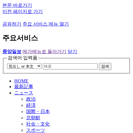
본문 바로가기
이전 페이지로 가기
공유하기
주요 서비스 메뉴 열기
주요서비스
중앙일보
메가메뉴로 돌아가기
닫기
검색어 입력폼
검색
HOME
最新記事
ニュース
政治
経済
国際・日本
北朝鮮
社会・文化
スポーツ