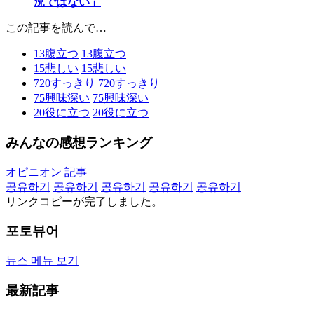
況ではない」
この記事を読んで…
13
腹立つ
13
腹立つ
15
悲しい
15
悲しい
720
すっきり
720
すっきり
75
興味深い
75
興味深い
20
役に立つ
20
役に立つ
みんなの感想ランキング
オピニオン 記事
공유하기
공유하기
공유하기
공유하기
공유하기
リンクコピーが完了しました。
포토뷰어
뉴스 메뉴 보기
最新記事