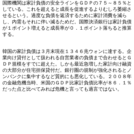
国際機関は家計負債の安全ラインをＧＤＰの７５～８５％と
している。これを超えると成長を促進するよりむしろ萎縮さ
せるという。過度な負債を返済するために家計消費を減ら
し、内需もそれに伴い減るためだ。国際決済銀行は家計負債
が１ポイント増えると成長率が０．１ポイント落ちると推算
する。
韓国の家計負債は３月末現在１３４６兆ウォンに達する。企
業向け貸付として扱われる自営業者の負債まで合わせるとＧ
ＤＰ規模をすでに超えた。しかも最近急増した家計向け融資
の大部分が住宅担保貸付だ。銀行圏の規制が強化されるとノ
ンバンクに集中するなど質的にも悪化している。２００８年
の金融危機当時、米国のＧＤＰ比家計負債比率が８６．１％
だった点と比べてみれば危機と言っても過言ではない。