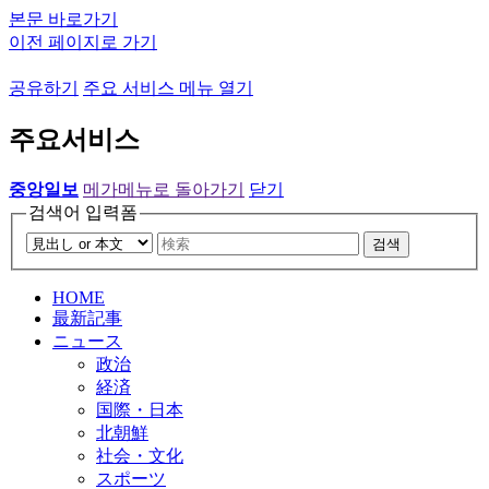
본문 바로가기
이전 페이지로 가기
공유하기
주요 서비스 메뉴 열기
주요서비스
중앙일보
메가메뉴로 돌아가기
닫기
검색어 입력폼
검색
HOME
最新記事
ニュース
政治
経済
国際・日本
北朝鮮
社会・文化
スポーツ