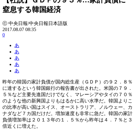
窒息する韓国経済
ⓒ 中央日報/中央日報日本語版
2017.08.07 08:35
0
あ
あ
あ
あ
あ
昨年の韓国の家計負債が国内総生産（ＧＤＰ）の９２．８％
に達するという韓国銀行の報告書が出された。米国の７９．
５％など主要先進国だけでなく、マレーシアやタイの７０％
のような他の新興国よりもはるかに高い水準だ。韓国よりこ
の比率が高い国はスイス、オーストラリア、ノルウェー、カ
ナダなど７カ国だけだ。増加速度も非常に急だ。韓国の家計
負債増加率は２０１３年の１．５％から昨年は４．７％と３
倍近くに増えた。