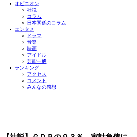
オピニオン
社説
コラム
日本関係のコラム
エンタメ
ドラマ
音楽
映画
アイドル
芸能一般
ランキング
アクセス
コメント
みんなの感想
【社説】ＧＤＰの９３％…家計負債に