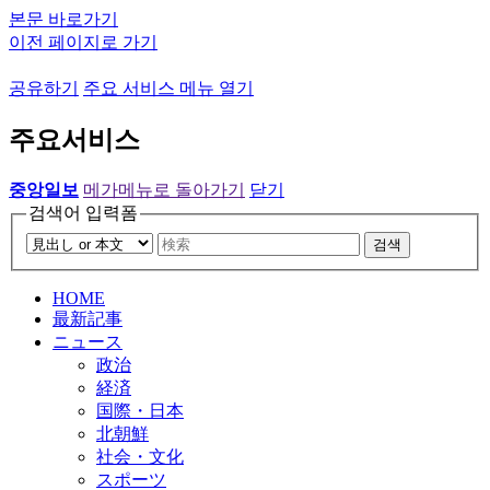
본문 바로가기
이전 페이지로 가기
공유하기
주요 서비스 메뉴 열기
주요서비스
중앙일보
메가메뉴로 돌아가기
닫기
검색어 입력폼
검색
HOME
最新記事
ニュース
政治
経済
国際・日本
北朝鮮
社会・文化
スポーツ