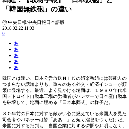
「韓国無鉄砲」の違い
ⓒ 中央日報/中央日報日本語版
2018.02.22 11:03
0
あ
あ
あ
あ
あ
韓国とは違い、日本公営放送ＮＨＫの娯楽番組には芸能人の
つまらない話題よりも、重みのある外交・経済イシューが頻
繁に登場する。最近、よく見かける場面は、１９８０年代米
国デトロイト自動車工場の労働者がハンマーで日本産自動車
を破壊して、地面に埋める「日本車葬式」の様子だ。
３０年前の日本に対する敵がい心に燃えている米国人を見た
司会者やパネラーは皆「ああ…」と短く溜息をつくだけだ。
米国に対する批判も、自国企業に対する憐憫や弁明もなく、