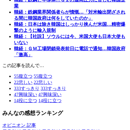
業
韓経：鉄鋼業界関係者らが憤慨…「対米輸出閉ざされ
る間に韓国政府は何をしていたのか」
韓経：日本は除き韓国はしっかり挟んだ米国…精密爆
撃のように輸入規制
韓経：【社説】ソウルには今、米国大使も日本大使も
いない
韓経：ＧＭ工場閉鎖発表前日に電話で通知…韓国政府
「激高」
この記事を読んで…
55
腹立つ
55
腹立つ
22
悲しい
22
悲しい
333
すっきり
333
すっきり
47
興味深い
47
興味深い
14
役に立つ
14
役に立つ
みんなの感想ランキング
オピニオン 記事