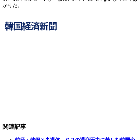
かりだ。
関連記事
韓経：鉄鋼と半導体…Ｇ２の通商圧力に苦しむ韓国企