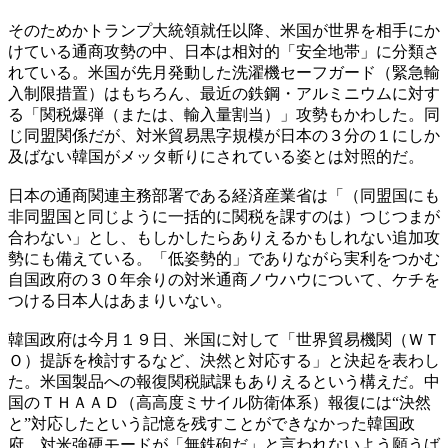
そのためかトランプ大統領就任以降、米国が世界を相手にか
けている通商攻勢の中、日本は相対的「安全地帯」に分類さ
れている。米国が先月発動した洗濯機セーフガード（緊急輸
入制限措置）はもちろん、最近の鉄鋼・アルミニウムに対す
る「関税爆弾（または、輸入量割当）」攻勢もかわした。同
じ同盟関係だが、対米貿易黒字規模が日本の３分の１にしか
及ばない韓国がメッタ斬りにされている姿とは対照的だ。
日本の通商関連主務部署である経済産業省は「（同盟国にも
非同盟国と同じように一括的に関税を課すのは）つじつまが
合わない」とし、もしかしたらありえるかもしれない追加攻
勢にも備えている。「低姿勢的」でありながら実利をつかむ
自国政府の３０年余りの対米通商ノウハウについて、ケチを
つける日本人はあまりいない。
韓国政府は今月１９日、米国に対して「世界貿易機関（ＷＴ
Ｏ）提訴を検討するなど、決然と対応する」と決起を表わし
た。米国製品への報復関税賦課もありえるという構えだ。中
国のＴＨＡＡＤ（高高度ミサイル防衛体系）報復には“決然
と”対応したという記憶を残すことができなかった韓国政
府。対米強硬モードが「無鉄砲だ」と言われないよう願うば