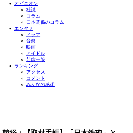
オピニオン
社説
コラム
日本関係のコラム
エンタメ
ドラマ
音楽
映画
アイドル
芸能一般
ランキング
アクセス
コメント
みんなの感想
韓経：【取材手帳】「日本鉄砲」と