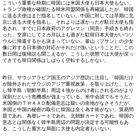
こういう重要な時期に韓国には米国大使も日本大使もない。
トランプ政権が確固たる韓米同盟関係を再確認したが、韓国
に送る大使はまだ指名していない。中国に対しては早期に北
京に送る大使を指名し、それよりは遅かったが駐日大使も指
名され、すでに日本政府のアグレマン（同意）手続きも終わ
った。空席にして２カ月以上も過ぎた駐韓日本大使がいつソ
ウルに帰還するかも決まっていない。釜山（プサン）の少女
像に対する日本側の対応がそれだけ強いということだ。この
数日間は復帰説も聞こえるが、こうした状態では大使が戻っ
てきても韓日関係はしばらく空転するしかない。
昨日、サウジアラビア国王のアジア歴訪に注目し「韓国だけ
が除外されたサウジのアジア重視政策」を取り上げた。しか
し韓半島（朝鮮半島）周辺４強からのけ者にされるのがより
深刻だという危機感が強まっている。米中会談でもそうだ。
米国側のＴＨＡＡＤ配備意志は疑いの余地がなさそうだが、
米国と中国の秘密の取引に韓国は全く為す術がない。貿易問
題であれ、為替レートであれ、北朝鮮カードであれ、韓国の
意志とは関係なく韓半島周辺の問題が決定する可能性もあ
る。こうした重大な局面に大使も内定者もいない。