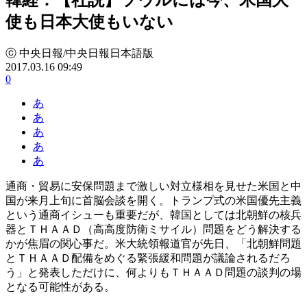
使も日本大使もいない
ⓒ 中央日報/中央日報日本語版
2017.03.16 09:49
0
あ
あ
あ
あ
あ
通商・貿易に安保問題まで激しい対立様相を見せた米国と中
国が来月上旬に首脳会談を開く。トランプ式の米国優先主義
という通商イシューも重要だが、韓国としては北朝鮮の核兵
器とＴＨＡＡＤ（高高度防衛ミサイル）問題をどう解決する
かが焦眉の関心事だ。米大統領報道官が先日、「北朝鮮問題
とＴＨＡＡＤ配備をめぐる緊張緩和問題が議論されるだろ
う」と発表しただけに、何よりもＴＨＡＡＤ問題の談判の場
となる可能性がある。