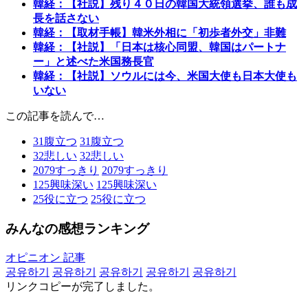
韓経：【社説】残り４０日の韓国大統領選挙、誰も成
長を話さない
韓経：【取材手帳】韓米外相に「初歩者外交」非難
韓経：【社説】「日本は核心同盟、韓国はパートナ
ー」と述べた米国務長官
韓経：【社説】ソウルには今、米国大使も日本大使も
いない
この記事を読んで…
31
腹立つ
31
腹立つ
32
悲しい
32
悲しい
2079
すっきり
2079
すっきり
125
興味深い
125
興味深い
25
役に立つ
25
役に立つ
みんなの感想ランキング
オピニオン 記事
공유하기
공유하기
공유하기
공유하기
공유하기
リンクコピーが完了しました。