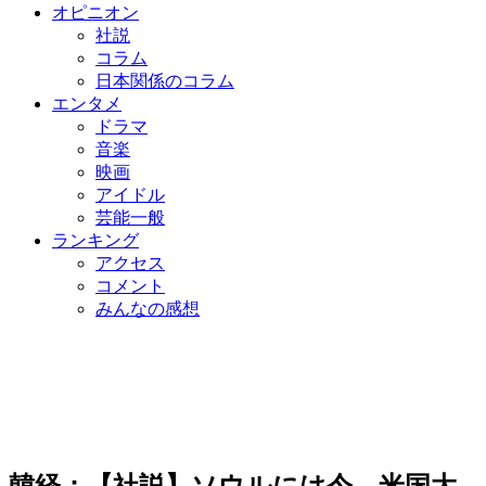
オピニオン
社説
コラム
日本関係のコラム
エンタメ
ドラマ
音楽
映画
アイドル
芸能一般
ランキング
アクセス
コメント
みんなの感想
韓経：【社説】ソウルには今、米国大