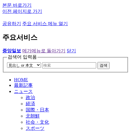
본문 바로가기
이전 페이지로 가기
공유하기
주요 서비스 메뉴 열기
주요서비스
중앙일보
메가메뉴로 돌아가기
닫기
검색어 입력폼
검색
HOME
最新記事
ニュース
政治
経済
国際・日本
北朝鮮
社会・文化
スポーツ