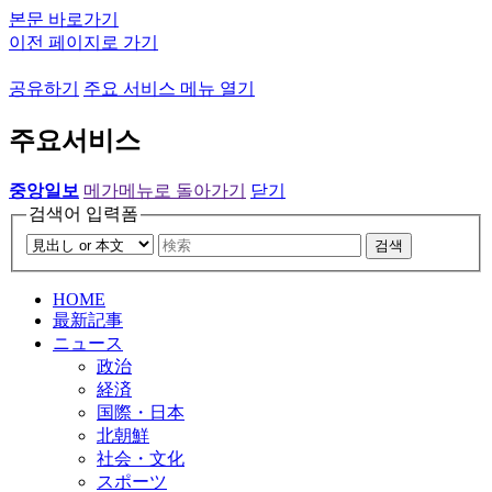
본문 바로가기
이전 페이지로 가기
공유하기
주요 서비스 메뉴 열기
주요서비스
중앙일보
메가메뉴로 돌아가기
닫기
검색어 입력폼
검색
HOME
最新記事
ニュース
政治
経済
国際・日本
北朝鮮
社会・文化
スポーツ