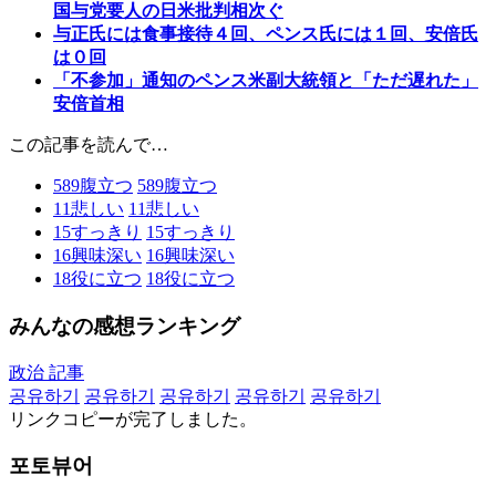
国与党要人の日米批判相次ぐ
与正氏には食事接待４回、ペンス氏には１回、安倍氏
は０回
「不参加」通知のペンス米副大統領と「ただ遅れた」
安倍首相
この記事を読んで…
589
腹立つ
589
腹立つ
11
悲しい
11
悲しい
15
すっきり
15
すっきり
16
興味深い
16
興味深い
18
役に立つ
18
役に立つ
みんなの感想ランキング
政治 記事
공유하기
공유하기
공유하기
공유하기
공유하기
リンクコピーが完了しました。
포토뷰어