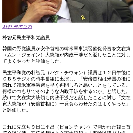
사진 크게보기
朴智元民主平和党議員
韓国の野党議員が安倍首相の韓米軍事演習催促発言を文在寅
（ムン・ジェイン）大統領が内政干渉だと返したことに対し
てよくやったと評価をした。
民主平和党の朴智元（パク・チウォン）議員は１２日午後に
ＣＢＳラジオの時事番組に出演し、「安倍首相は米国の後に
隠れて韓米軍事演習を早く再開しろと悪いことをしている。
何様のつもりでそのような内政干渉をするのか」と話した。
続けて文在寅大統領も内政干渉だと話したことに対し「文在
寅大統領が（安倍首相に）一発食らわせたのはよくやった」
と評価した。
これに先立ち９日に平昌（ピョンチャン）で開かれた韓日首