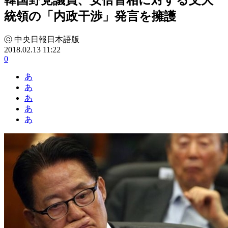
統領の「内政干渉」発言を擁護
ⓒ 中央日報日本語版
2018.02.13 11:22
0
あ
あ
あ
あ
あ