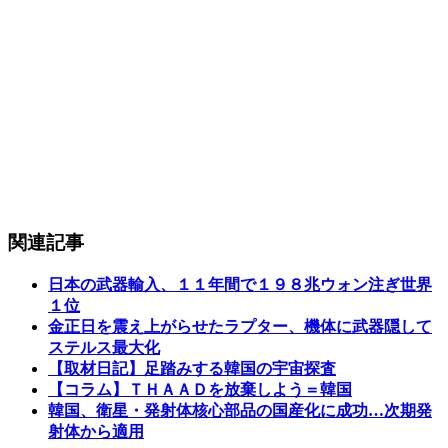
関連記事
日本の武器輸入、１１年間で１９８兆ウォン注ぎ世界
１位
金正日を震え上がらせたラプター、機体に武器隠して
ステルス最大化
【取材日記】足踏みする韓国の宇宙探査
【コラム】ＴＨＡＡＤを放棄しよう＝韓国
韓国、衛星・発射体核心部品の国産化に成功…次期発
射体から適用