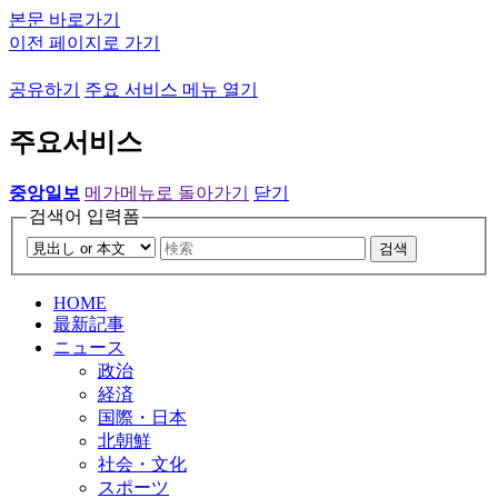
본문 바로가기
이전 페이지로 가기
공유하기
주요 서비스 메뉴 열기
주요서비스
중앙일보
메가메뉴로 돌아가기
닫기
검색어 입력폼
검색
HOME
最新記事
ニュース
政治
経済
国際・日本
北朝鮮
社会・文化
スポーツ