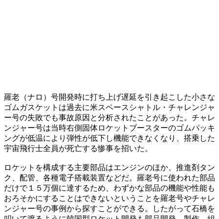
羅老（ナロ）号開発時に打ち上げ遅延を引き起こした小さな
ゴムガスケットは過去に米スペースシャトル・チャレンジャ
ー号の失敗でも事故原因と分析されたことがあった。チャレ
ンジャー号は当時右側固体ロケットブースターのゴムパッキ
ングが低温により弾性が低下し機能できなくなり、搭乗した
宇宙飛行士全員が死亡する惨事を招いた。
ロケットを構成する主要部品はエンジンのほか、推進剤タン
ク、配管、各種電子搭載装置などだ。羅老号に使われた部品
だけで１５万個に達するため、わずかな部品の機能や性能も
おろそかにすることはできないということを羅老号やチャレ
ンジャー号の事例から探すことができる。したがって石橋を
叩いて渡るように韓国型ロケット開発も部品開発、製作、組