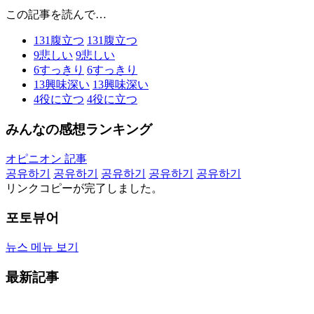
この記事を読んで…
131
腹立つ
131
腹立つ
9
悲しい
9
悲しい
6
すっきり
6
すっきり
13
興味深い
13
興味深い
4
役に立つ
4
役に立つ
みんなの感想ランキング
オピニオン 記事
공유하기
공유하기
공유하기
공유하기
공유하기
リンクコピーが完了しました。
포토뷰어
뉴스 메뉴 보기
最新記事