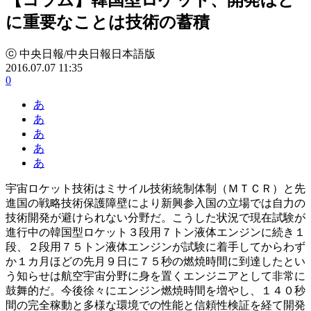
に重要なことは技術の蓄積
ⓒ 中央日報/中央日報日本語版
2016.07.07 11:35
0
あ
あ
あ
あ
あ
宇宙ロケット技術はミサイル技術統制体制（ＭＴＣＲ）と先
進国の戦略技術保護障壁により新興参入国の立場では自力の
技術開発が避けられない分野だ。こうした状況で現在試験が
進行中の韓国型ロケット３段用７トン液体エンジンに続き１
段、２段用７５トン液体エンジンが試験に着手してからわず
か１カ月ほどの先月９日に７５秒の燃焼時間に到達したとい
う知らせは航空宇宙分野に身を置くエンジニアとして非常に
鼓舞的だ。今後徐々にエンジン燃焼時間を増やし、１４０秒
間の完全稼動と多様な環境での性能と信頼性検証を経て開発