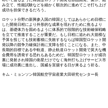
み立て、性能試験などを細かく順次的に進めてこそ打ち上げ
成功を担保できるだろう。
ロケット分野の新興参入国の韓国としてはあらかじめ目標に
した開発日程により外形的な成果を現わすために焦るより
は、基礎体力を固めるように体系的で段階的な技術確保戦略
を立てて推進することが重要だ。もし日程に追われ大規模な
予算を投じても技術蓄積に失敗するならば韓国型ロケット開
発以降の競争力確保計画に支障を招くことになる。また、中
長期的目標である中軌道、静止軌道ロケット開発で莫大な機
会費用を誘発する恐れもあるためだ。韓国型ロケットが成功
裏に発射され韓国の衛星だけでなく海外打ち上げサービス市
場に成功裏に進出し、国威を宣揚する日が来るよう祈る。
キム・ミョンソン韓国航空宇宙産業大田研究センター長