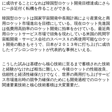
に成功することになれば韓国型ロケット開発目標達成にさら
に一歩近付く転機を作ることができる。
韓国型ロケットは国家宇宙開発中長期計画により産業化と商
用ロケット市場進出を目標にしている。現在ロケット先進国
は低費用高効率のロケット開発に拍車をかけている。最近商
用ロケットサービス市場で頭角を現わしている米国の民間宇
宙船開発・サービス会社のスペースＸの再使用可能なロケッ
ト開発の動きもそうで、日本が２０１３年に打ち上げに成功
したイプシロンロケットが代表的な事例といえる。
こうした試みは基礎から核心技術に至るまで蓄積された技術
と経験がなければ相当に難しい。今後ロケットの性能改良、
信頼性と経済性確保だけでなく、世界の商用打ち上げサービ
ス市場進出時の競争力確保のためにも開発過程でのロケット
関連要素技術と核心技術蓄積は大変重要だ。