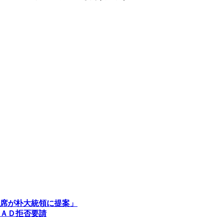
席が朴大統領に提案」
ＡＤ拒否要請