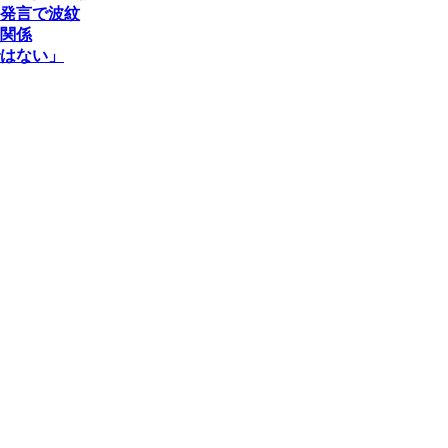
発言で波紋
関係
はない」