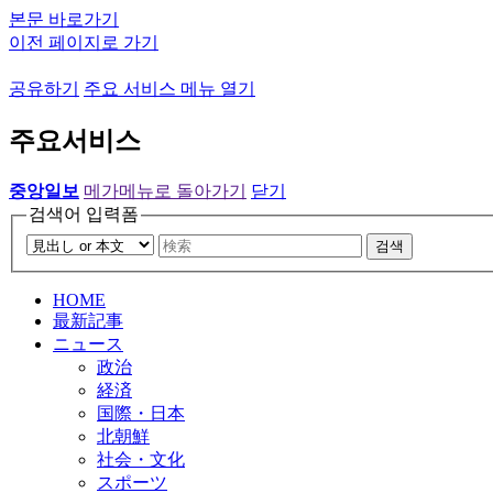
본문 바로가기
이전 페이지로 가기
공유하기
주요 서비스 메뉴 열기
주요서비스
중앙일보
메가메뉴로 돌아가기
닫기
검색어 입력폼
검색
HOME
最新記事
ニュース
政治
経済
国際・日本
北朝鮮
社会・文化
スポーツ