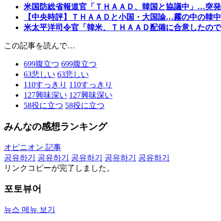
米国防総省報道官「ＴＨＡＡＤ、韓国と協議中」…突発
【中央時評】ＴＨＡＡＤと小国・大国論…霧の中の韓中
米太平洋司令官「韓米、ＴＨＡＡＤ配備に合意したので
この記事を読んで…
699
腹立つ
699
腹立つ
63
悲しい
63
悲しい
110
すっきり
110
すっきり
127
興味深い
127
興味深い
58
役に立つ
58
役に立つ
みんなの感想ランキング
オピニオン 記事
공유하기
공유하기
공유하기
공유하기
공유하기
リンクコピーが完了しました。
포토뷰어
뉴스 메뉴 보기