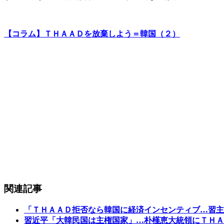
【コラム】ＴＨＡＡＤを放棄しよう＝韓国（２）
関連記事
「ＴＨＡＡＤ拒否なら韓国に経済インセンティブ…習主
習近平「大韓民国は主権国家」…朴槿恵大統領にＴＨＡ