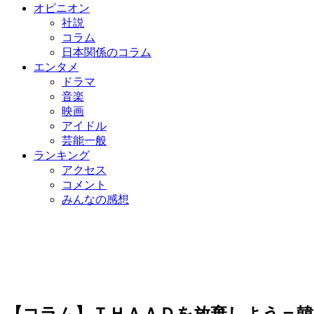
オピニオン
社説
コラム
日本関係のコラム
エンタメ
ドラマ
音楽
映画
アイドル
芸能一般
ランキング
アクセス
コメント
みんなの感想
【コラム】ＴＨＡＡＤを放棄しよう＝韓