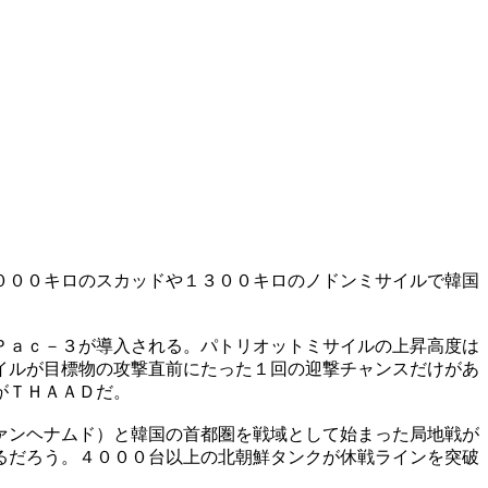
０００キロのスカッドや１３００キロのノドンミサイルで韓国
Ｐａｃ－３が導入される。パトリオットミサイルの上昇高度は
イルが目標物の攻撃直前にたった１回の迎撃チャンスだけがあ
がＴＨＡＡＤだ。
ァンヘナムド）と韓国の首都圏を戦域として始まった局地戦が
るだろう。４０００台以上の北朝鮮タンクが休戦ラインを突破