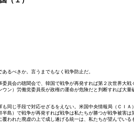
であるべきか。言うまでもなく戦争防止だ。
事委員会の聴聞会で、韓国で戦争が再発すれば第２次世界大戦
ンウン）労働党委員長が政権の運命が危険だと判断すれば大量
軍も同じ手段で対応せざるをえない。米国中央情報局（ＣＩＡ
鮮半島）で戦争が再発すれば戦争は私たちが勝つが戦争被害は
に覆われた廃虚の上で成し遂げる統一は、私たちが望んでいる