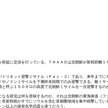
を前提に交渉を行っている。ＴＨＡＡＤは北朝鮮が射程距離１
パトリオット迎撃ミサイル（Ｐａｃ－２）であり、来年までに
ドやノドンミサイルを下層終末段階でのみ迎撃できる。敵ミサ
階と呼ぶ１５０キロの高度で北朝鮮ミサイルを一次迎撃するの
になる状況は何を意味するのか。それは北朝鮮の黄海南道（フ
と長射程砲がすでにソウルを含む首都圏地域を集中砲撃してい
トン以上の保有化学武器も使うだろう。