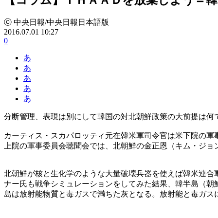
ⓒ 中央日報/中央日報日本語版
2016.07.01 10:27
0
あ
あ
あ
あ
あ
分断管理、表現は別にして韓国の対北朝鮮政策の大前提は何
カーティス・スカパロッティ元在韓米軍司令官は米下院の軍
上院の軍事委員会聴聞会では、北朝鮮の金正恩（キム・ジョ
北朝鮮が核と生化学のような大量破壊兵器を使えば韓米連合
ナー氏も戦争シミュレーションをしてみた結果、韓半島（朝
島は放射能物質と毒ガスで満ちた灰となる。放射能と毒ガス