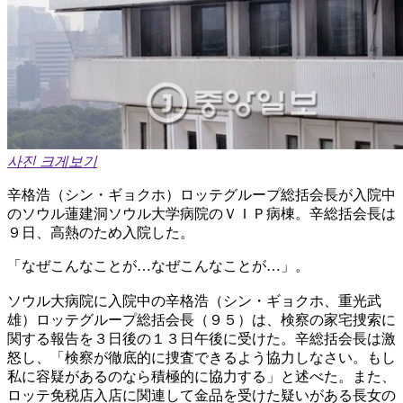
사진 크게보기
辛格浩（シン・ギョクホ）ロッテグループ総括会長が入院中
のソウル蓮建洞ソウル大学病院のＶＩＰ病棟。辛総括会長は
９日、高熱のため入院した。
「なぜこんなことが…なぜこんなことが…」。
ソウル大病院に入院中の辛格浩（シン・ギョクホ、重光武
雄）ロッテグループ総括会長（９５）は、検察の家宅捜索に
関する報告を３日後の１３日午後に受けた。辛総括会長は激
怒し、「検察が徹底的に捜査できるよう協力しなさい。もし
私に容疑があるのなら積極的に協力する」と述べた。また、
ロッテ免税店入店に関連して金品を受けた疑いがある長女の