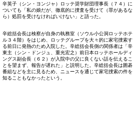
辛英子（シン・ヨンジャ）ロッテ奨学財団理事長（７４）に
ついても「私の娘だが、徹底的に捜査を受けて（罪があるな
ら）処罰を受けなければいけない」と語った。
辛総括会長は検察が自身の執務室（ソウル小公洞ロッテホテ
ル３４階）をはじめ、ロッテグループを大々的に家宅捜索す
る前日に発熱のため入院した。辛総括会長側の関係者は「辛
東主（シン・ドンジュ、重光宏之）前日本ロッテホールディ
ングス副会長（６２）が入院中の父に良くない話を伝えるこ
とを望まず、報告が遅れた」と説明した。辛総括会長は囲碁
番組などを主に見るため、ニュースを通じて家宅捜索の件を
知ることもなかったという。