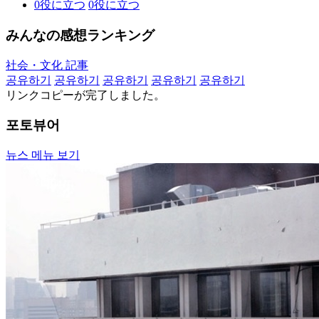
0
役に立つ
0
役に立つ
みんなの感想ランキング
社会・文化 記事
공유하기
공유하기
공유하기
공유하기
공유하기
リンクコピーが完了しました。
포토뷰어
뉴스 메뉴 보기