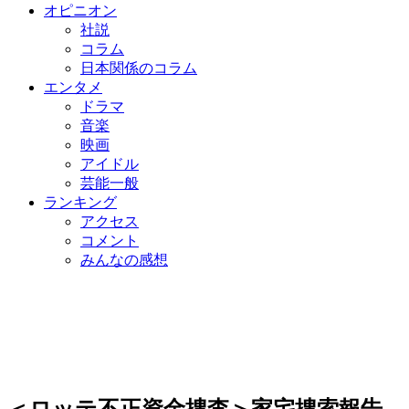
オピニオン
社説
コラム
日本関係のコラム
エンタメ
ドラマ
音楽
映画
アイドル
芸能一般
ランキング
アクセス
コメント
みんなの感想
＜ロッテ不正資金捜査＞家宅捜索報告