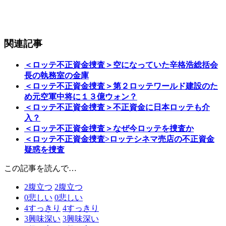
関連記事
＜ロッテ不正資金捜査＞空になっていた辛格浩総括会
長の執務室の金庫
＜ロッテ不正資金捜査＞第２ロッテワールド建設のた
め元空軍中将に１３億ウォン？
＜ロッテ不正資金捜査＞不正資金に日本ロッテも介
入？
＜ロッテ不正資金捜査＞なぜ今ロッテを捜査か
＜ロッテ不正資金捜査>ロッテシネマ売店の不正資金
疑惑を捜査
この記事を読んで…
2
腹立つ
2
腹立つ
0
悲しい
0
悲しい
4
すっきり
4
すっきり
3
興味深い
3
興味深い