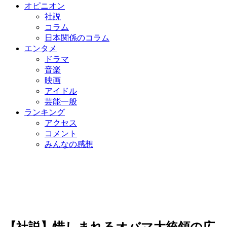
オピニオン
社説
コラム
日本関係のコラム
エンタメ
ドラマ
音楽
映画
アイドル
芸能一般
ランキング
アクセス
コメント
みんなの感想
【社説】惜しまれるオバマ大統領の広