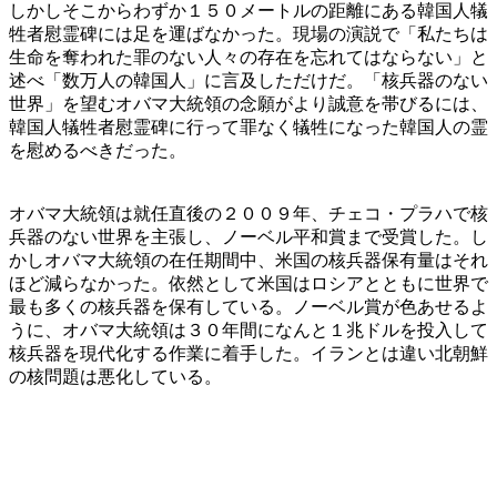
しかしそこからわずか１５０メートルの距離にある韓国人犠
牲者慰霊碑には足を運ばなかった。現場の演説で「私たちは
生命を奪われた罪のない人々の存在を忘れてはならない」と
述べ「数万人の韓国人」に言及しただけだ。「核兵器のない
世界」を望むオバマ大統領の念願がより誠意を帯びるには、
韓国人犠牲者慰霊碑に行って罪なく犠牲になった韓国人の霊
を慰めるべきだった。
オバマ大統領は就任直後の２００９年、チェコ・プラハで核
兵器のない世界を主張し、ノーベル平和賞まで受賞した。し
かしオバマ大統領の在任期間中、米国の核兵器保有量はそれ
ほど減らなかった。依然として米国はロシアとともに世界で
最も多くの核兵器を保有している。ノーベル賞が色あせるよ
うに、オバマ大統領は３０年間になんと１兆ドルを投入して
核兵器を現代化する作業に着手した。イランとは違い北朝鮮
の核問題は悪化している。