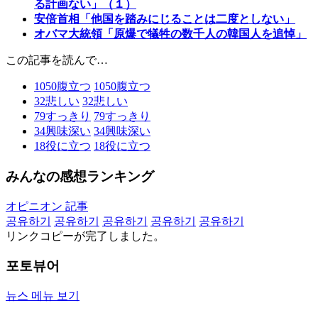
る計画ない」（１）
安倍首相「他国を踏みにじることは二度としない」
オバマ大統領「原爆で犠牲の数千人の韓国人を追悼」
この記事を読んで…
1050
腹立つ
1050
腹立つ
32
悲しい
32
悲しい
79
すっきり
79
すっきり
34
興味深い
34
興味深い
18
役に立つ
18
役に立つ
みんなの感想ランキング
オピニオン 記事
공유하기
공유하기
공유하기
공유하기
공유하기
リンクコピーが完了しました。
포토뷰어
뉴스 메뉴 보기