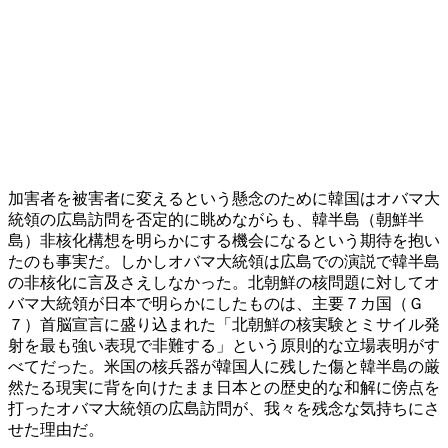
加害者を被害者に変えるという懸念のために韓国はオバマ大
統領の広島訪問を否定的に眺めながらも、韓半島（朝鮮半
島）非核化構想を明らかにする機会になるという期待を抱い
たのも事実だ。しかしオバマ大統領は広島での演説で韓半島
の非核化に言及さえしなかった。北朝鮮の核問題に対してオ
バマ大統領が日本で明らかにしたものは、主要７カ国（Ｇ
７）首脳宣言に盛り込まれた「北朝鮮の核実験とミサイル発
射を最も強い表現で非難する」という原則的な立場表明がす
べてだった。米国の核兵器が韓国人に残した傷と韓半島の厳
然たる現実に背を向けたまま日本との歴史的な和解に傍点を
打ったオバマ大統領の広島訪問が、我々を残念な気持ちにさ
せた理由だ。