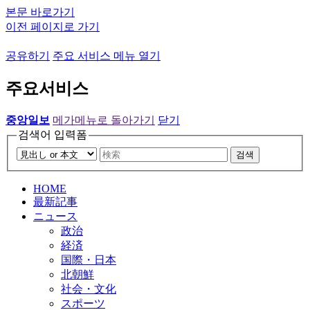
본문 바로가기
이전 페이지로 가기
공유하기
주요 서비스 메뉴 열기
주요서비스
중앙일보
메가메뉴로 돌아가기
닫기
검색어 입력폼
검색
HOME
最新記事
ニュース
政治
経済
国際・日本
北朝鮮
社会・文化
スポーツ