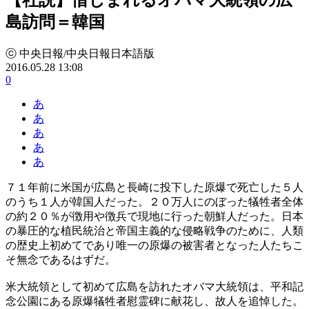
島訪問＝韓国
ⓒ 中央日報/中央日報日本語版
2016.05.28 13:08
0
あ
あ
あ
あ
あ
７１年前に米国が広島と長崎に投下した原爆で死亡した５人
のうち１人が韓国人だった。２０万人にのぼった犠牲者全体
の約２０％が徴用や徴兵で現地に行った朝鮮人だった。日本
の暴圧的な植民統治と帝国主義的な侵略戦争のために、人類
の歴史上初めてであり唯一の原爆の被害者となった人たちこ
そ無念であるはずだ。
米大統領として初めて広島を訪れたオバマ大統領は、平和記
念公園にある原爆犠牲者慰霊碑に献花し、故人を追悼した。