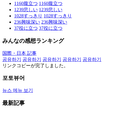
1160
腹立つ
1160
腹立つ
1239
悲しい
1239
悲しい
1028
すっきり
1028
すっきり
236
興味深い
236
興味深い
37
役に立つ
37
役に立つ
みんなの感想ランキング
国際・日本 記事
공유하기
공유하기
공유하기
공유하기
공유하기
リンクコピーが完了しました。
포토뷰어
뉴스 메뉴 보기
最新記事