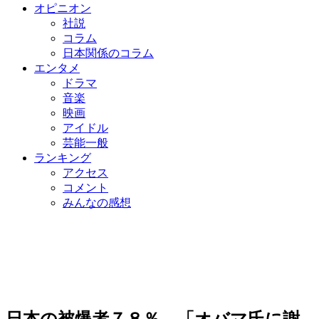
オピニオン
社説
コラム
日本関係のコラム
エンタメ
ドラマ
音楽
映画
アイドル
芸能一般
ランキング
アクセス
コメント
みんなの感想
日本の被爆者７８％ 「オバマ氏に謝