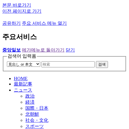
본문 바로가기
이전 페이지로 가기
공유하기
주요 서비스 메뉴 열기
주요서비스
중앙일보
메가메뉴로 돌아가기
닫기
검색어 입력폼
검색
HOME
最新記事
ニュース
政治
経済
国際・日本
北朝鮮
社会・文化
スポーツ