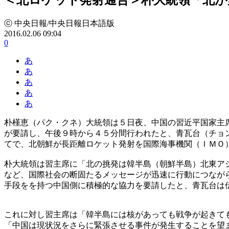
ⓒ 中央日報/中央日報日本語版
2016.02.06 09:04
0
あ
あ
あ
あ
あ
朴槿恵（パク・クネ）大統領は５日夜、中国の習近平国家主
が要請し、午後９時から４５分間行われたと、青瓦台（チョ
てで、北朝鮮が長距離ロケット発射を国際海事機関（ＩＭＯ
朴大統領は習主席に「北の挑発は韓半島（朝鮮半島）北東ア
など、国際社会の断固たるメッセージが迅速に行動につなが
手段をを持つ中国側に積極的な協力を要請したと、青瓦台は
これに対し習主席は「韓半島には核があっても戦争が起きて
「中国は現状況をさらに緊張させる事件が発生することを望