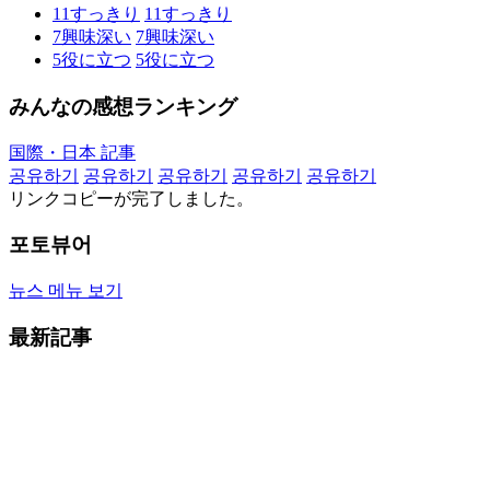
11
すっきり
11
すっきり
7
興味深い
7
興味深い
5
役に立つ
5
役に立つ
みんなの感想ランキング
国際・日本 記事
공유하기
공유하기
공유하기
공유하기
공유하기
リンクコピーが完了しました。
포토뷰어
뉴스 메뉴 보기
最新記事