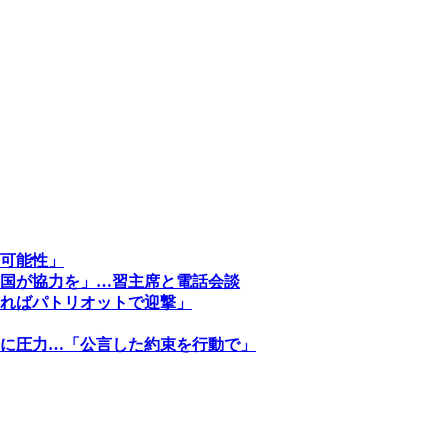
可能性」
国が協力を」…習主席と電話会談
ればパトリオットで迎撃」
に圧力…「公言した約束を行動で」