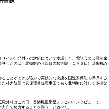
ミサイル）発射への対応について協議した。電話会談は習主席
会談したのは、北朝鮮の４回目の核実験（１月６日）以来初め
せることができる強力で実効的な決議を国連安保理で採択する
また朴大統領は安保理常任理事国であり北朝鮮に対して多様な
王毅外相はこの日、香港鳳凰衛星テレビのインタビューで、
す方向で努力することを願う」と述べた。