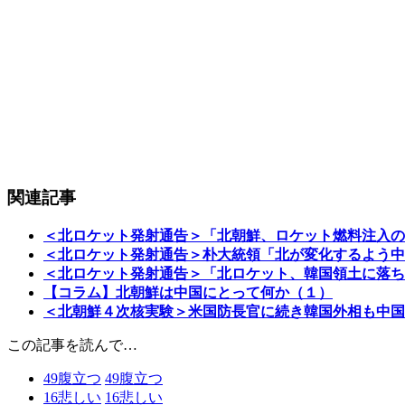
関連記事
＜北ロケット発射通告＞「北朝鮮、ロケット燃料注入の
＜北ロケット発射通告＞朴大統領「北が変化するよう中
＜北ロケット発射通告＞「北ロケット、韓国領土に落ち
【コラム】北朝鮮は中国にとって何か（１）
＜北朝鮮４次核実験＞米国防長官に続き韓国外相も中国
この記事を読んで…
49
腹立つ
49
腹立つ
16
悲しい
16
悲しい