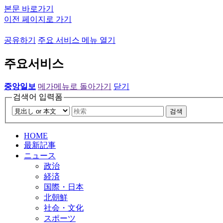
본문 바로가기
이전 페이지로 가기
공유하기
주요 서비스 메뉴 열기
주요서비스
중앙일보
메가메뉴로 돌아가기
닫기
검색어 입력폼
검색
HOME
最新記事
ニュース
政治
経済
国際・日本
北朝鮮
社会・文化
スポーツ