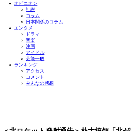
オピニオン
社説
コラム
日本関係のコラム
エンタメ
ドラマ
音楽
映画
アイドル
芸能一般
ランキング
アクセス
コメント
みんなの感想
＜北ロケット発射通告＞朴大統領「北が