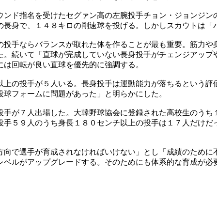
ウンド指名を受けたセグァン高の左腕投手チョン・ジョンジン
の長身で、１４８キロの剛速球を投げる。しかしスカウトは「
の投手ならバランスが取れた体を作ることが最も重要。筋力や
た。続いて「直球が完成していない長身投手がチェンジアップ
には回転が良い直球を優先的に強調する。
以上の投手が５人いる。長身投手は運動能力が落ちるという評
投球フォームに問題があった」と明らかにした。
投手が７人出場した。大韓野球協会に登録された高校生のうち
投手５９人のうち身長１８０センチ以上の投手は１７人だけだ
方向で選手が育成されなければいけない」とし「成績のために
レベルがアップグレードする。そのためにも体系的な育成が必