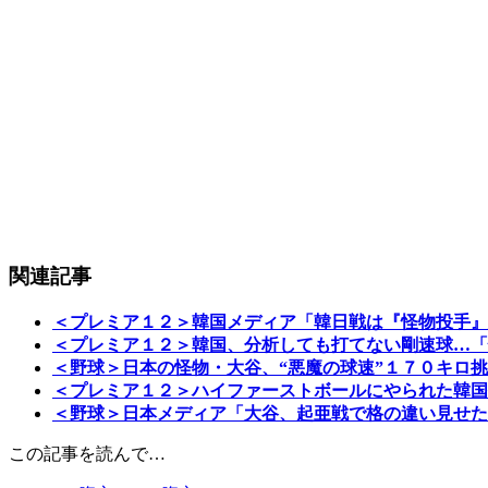
関連記事
＜プレミア１２＞韓国メディア「韓日戦は『怪物投手』
＜プレミア１２＞韓国、分析しても打てない剛速球…「
＜野球＞日本の怪物・大谷、“悪魔の球速”１７０キロ
＜プレミア１２＞ハイファーストボールにやられた韓国
＜野球＞日本メディア「大谷、起亜戦で格の違い見せた
この記事を読んで…