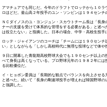
アマチュアでも同じだ。今年のドラフトでロッテから１０ラ
ロほどだ。釜山高２年投手のユン・ソンビンは１９４センチ
ＮＣダイノスのユ・ヨンジュン・スカウトチーム長は「長身
ナーの支援を受けて体系的な管理をする必要がある」と述べ
は役立たない」と指摘した。日本の場合、中学・高校生投手
ロッテ・ジャイアンツのコーチは「チームには１９０センチ
い」としながらも「しかし高校時代に無理な投球などで体や
９日に開幕した青龍期高校野球大会でも１９０センチ以上の
べて身長は高くなっている。プロ野球元年の１９８２年には
る比較優位だ。
イ・ヒョボン委員は「長期的な観点でバランスを向上させる
と述べた。続いて「長身の剛速球投手が増えれば韓国野球の
と強調した。