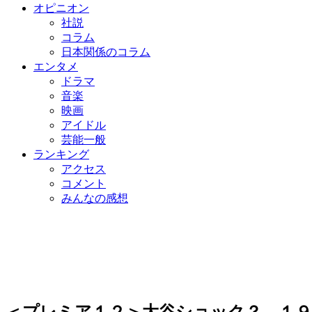
オピニオン
社説
コラム
日本関係のコラム
エンタメ
ドラマ
音楽
映画
アイドル
芸能一般
ランキング
アクセス
コメント
みんなの感想
＜プレミア１２＞大谷ショック？ １