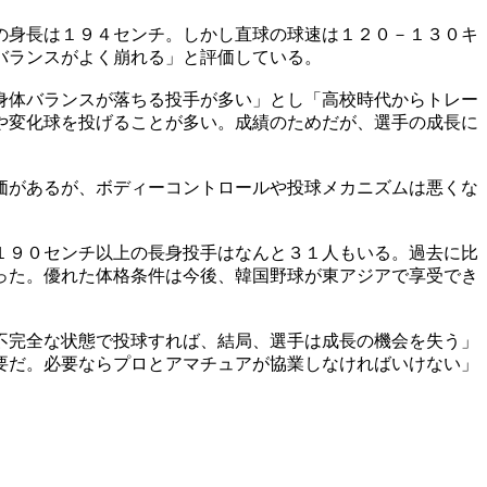
の身長は１９４センチ。しかし直球の球速は１２０－１３０キ
バランスがよく崩れる」と評価している。
身体バランスが落ちる投手が多い」とし「高校時代からトレー
や変化球を投げることが多い。成績のためだが、選手の成長に
価があるが、ボディーコントロールや投球メカニズムは悪くな
１９０センチ以上の長身投手はなんと３１人もいる。過去に比
った。優れた体格条件は今後、韓国野球が東アジアで享受でき
不完全な状態で投球すれば、結局、選手は成長の機会を失う」
要だ。必要ならプロとアマチュアが協業しなければいけない」