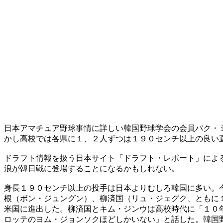
日本アマチュア野球事情に詳しい韓国野球学会の会員パク・
かし高校では各県に１、２人ずつは１９０センチ以上の良い
ドラフト情報を扱う日本サイト「ドラフト・レポート」によ
浪が韓日戦に登場することになるかもしれない。
身長１９０センチ以上の投手は日本よりむしろ韓国に多い。
根（ボン・ジュングン）、柳済国（リュ・ジェグク、ともに
米国に進出した。柳済国とキム・ジンウは高校時代に「１０
ロッテのヨム・ジョンソクほどしかいない」と話した。韓国