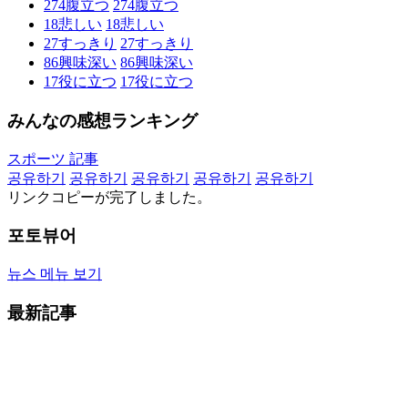
274
腹立つ
274
腹立つ
18
悲しい
18
悲しい
27
すっきり
27
すっきり
86
興味深い
86
興味深い
17
役に立つ
17
役に立つ
みんなの感想ランキング
スポーツ 記事
공유하기
공유하기
공유하기
공유하기
공유하기
リンクコピーが完了しました。
포토뷰어
뉴스 메뉴 보기
最新記事