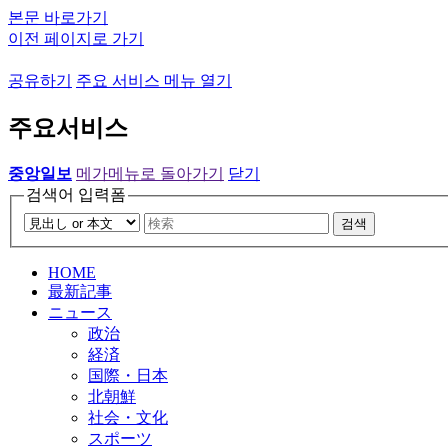
본문 바로가기
이전 페이지로 가기
공유하기
주요 서비스 메뉴 열기
주요서비스
중앙일보
메가메뉴로 돌아가기
닫기
검색어 입력폼
검색
HOME
最新記事
ニュース
政治
経済
国際・日本
北朝鮮
社会・文化
スポーツ