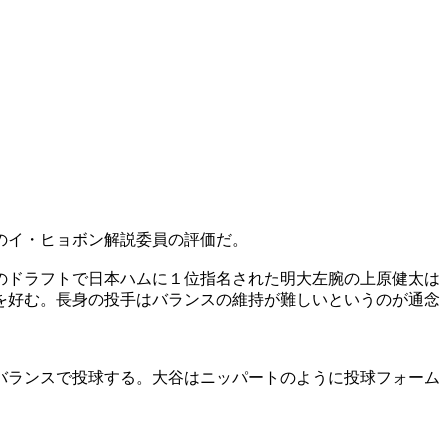
のイ・ヒョボン解説委員の評価だ。
のドラフトで日本ハムに１位指名された明大左腕の上原健太は
を好む。長身の投手はバランスの維持が難しいというのが通念
バランスで投球する。大谷はニッパートのように投球フォーム