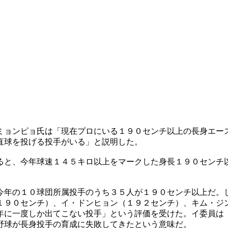
ミョンピョ氏は「現在プロにいる１９０センチ以上の長身エー
直球を投げる投手がいる」と説明した。
ると、今年球速１４５キロ以上をマークした身長１９０センチ
今年の１０球団所属投手のうち３５人が１９０センチ以上だ。
１９０センチ）、イ・ドンヒョン（１９２センチ）、キム・ジ
年に一度しか出てこない投手」という評価を受けた。イ委員は
野球が長身投手の育成に失敗してきたという意味だ。