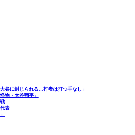
大谷に封じられる…打者は打つ手なし」
怪物・大谷翔平」
挑戦
代表
」