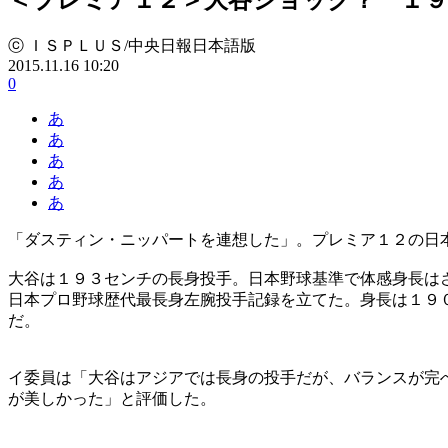
ⓒ ＩＳＰＬＵＳ/中央日報日本語版
2015.11.16 10:20
0
あ
あ
あ
あ
あ
「ダスティン・ニッパートを連想した」。プレミア１２の日
大谷は１９３センチの長身投手。日本野球基準で体感身長は
日本プロ野球歴代最長身左腕投手記録を立てた。身長は１９
だ。
イ委員は「大谷はアジアでは長身の投手だが、バランスが完
が美しかった」と評価した。