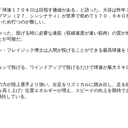
「球速１７０キロは目指す価値がある」と語った。大谷は昨年
プマン（２７、シンシナティ）が世界で初めて１７０．６キロ
いため打つのが難しい。
かった。投げる時に必要な速筋（収縮速度が速い筋肉）の質が
とが可能だ。
ン・フレイジック博士は人間が投げることができる最高球速を
ョンで投げる。ワインドアップで投げるだけで球速が最大５キ
の力が陸上選手より強い。左足をリズミカルに踏み出し、足を
を高く上げ）位置エネルギーが増え、スピードの向上を期待で
熱狂している。