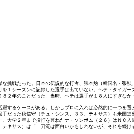
謀な挑戦だった。日本の伝説的な打者、張本勲（韓国名・張勲
打を１シーズンに記録した選手は出ていない。ヘテ・タイガー
９８２年のことだった。当時、ヘテは選手が１８人にすぎなか
活躍するケースがある。しかしプロに入れば必然的に一つを選
投手だった秋信守（チュ・シンス、３３、テキサス）も米国進
た。大学２年まで投打を兼ねたナ・ソンボム（２６）はＮＣ入
、テキサス）は「二刀流は面白いかもしれないが、それを続け