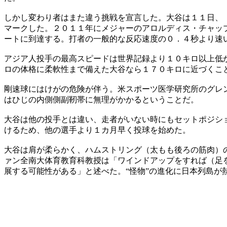
しかし変わり者はまた違う挑戦を宣言した。大谷は１１日、
マークした。２０１１年にメジャーのアロルディス・チャッ
ートに到達する。打者の一般的な反応速度の０．４秒より速
アジア人投手の最高スピードは世界記録より１０キロ以上低
ロの体格に柔軟性まで備えた大谷なら１７０キロに近づくこ
剛速球にはけがの危険が伴う。米スポーツ医学研究所のグレ
はひじの内側側副靭帯に無理がかかるということだ。
大谷は他の投手とは違い、走者がいない時にもセットポジシ
けるため、他の選手より１カ月早く投球を始めた。
大谷は肩が柔らかく、ハムストリング（太もも後ろの筋肉）
ァン全南大体育教育科教授は「ワインドアップをすれば（足
展する可能性がある」と述べた。“怪物”の進化に日本列島が