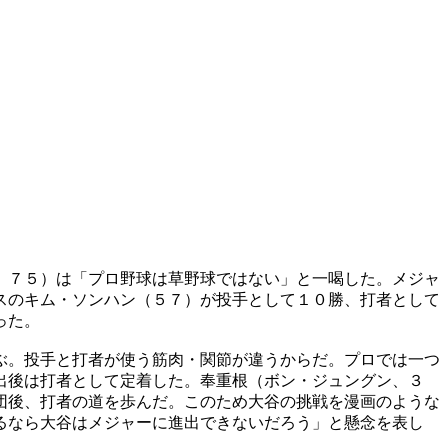
、７５）は「プロ野球は草野球ではない」と一喝した。メジャ
スのキム・ソンハン（５７）が投手として１０勝、打者として
った。
ぶ。投手と打者が使う筋肉・関節が違うからだ。プロでは一つ
出後は打者として定着した。奉重根（ボン・ジュングン、３
団後、打者の道を歩んだ。このため大谷の挑戦を漫画のような
るなら大谷はメジャーに進出できないだろう」と懸念を表し