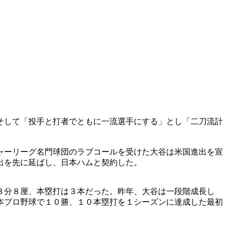
そして「投手と打者でともに一流選手にする」とし「二刀流計
ャーリーグ名門球団のラブコールを受けた大谷は米国進出を宣
出を先に延ばし、日本ハムと契約した。
３分８厘、本塁打は３本だった。昨年、大谷は一段階成長し
本プロ野球で１０勝、１０本塁打を１シーズンに達成した最初