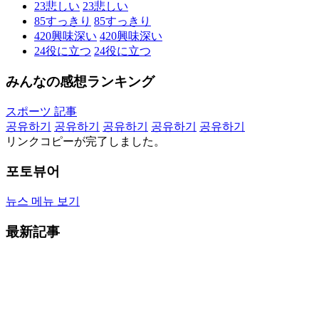
23
悲しい
23
悲しい
85
すっきり
85
すっきり
420
興味深い
420
興味深い
24
役に立つ
24
役に立つ
みんなの感想ランキング
スポーツ 記事
공유하기
공유하기
공유하기
공유하기
공유하기
リンクコピーが完了しました。
포토뷰어
뉴스 메뉴 보기
最新記事