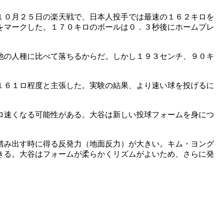
１０月２５日の楽天戦で、日本人投手では最速の１６２キロを
をマークした。１７０キロのボールは０．３秒後にホームプレ
他の人種に比べて落ちるからだ。しかし１９３センチ、９０キ
１６１ロ程度と主張した。実験の結果、より速い球を投げるに
ロ速くなる可能性がある。大谷は新しい投球フォームを身につ
踏み出す時に得る反発力（地面反力）が大きい。キム・ヨング
きる。大谷はフォームが柔らかくリズムがよいため、さらに発