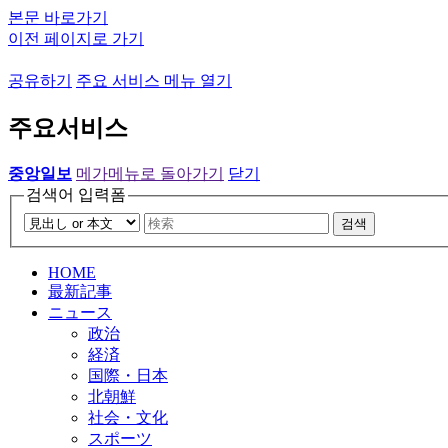
본문 바로가기
이전 페이지로 가기
공유하기
주요 서비스 메뉴 열기
주요서비스
중앙일보
메가메뉴로 돌아가기
닫기
검색어 입력폼
검색
HOME
最新記事
ニュース
政治
経済
国際・日本
北朝鮮
社会・文化
スポーツ