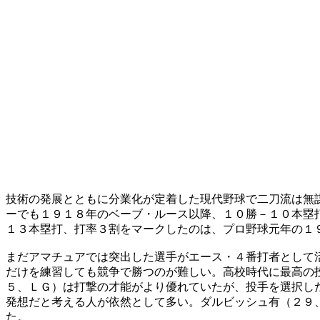
技術の発展とともに分業化が定着した現代野球で二刀流は無
ーでも１９１８年のベーブ・ルース以降、１０勝－１０本塁
１３本塁打、打率３割をマークしたのは、プロ野球元年の１
まだアマチュアでは突出した選手がエース・４番打者として
だけを練習しても競争で勝つのが難しい。高校時代に最高の
５、ＬＧ）は打撃の才能がより優れていたが、投手を選択し
発想だと考える人が依然として多い。ダルビッシュ有（２９
た。