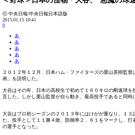
ⓒ 中央日報/中央日報日本語版
2015.01.15 10:41
0
あ
あ
あ
あ
あ
２０１２年１２月、日本ハム・ファイターズの栗山英樹監督
画」を説明した。
大谷はその年、日本の高校生で初めて１６０キロの剛速球を
言した。しかし栗山監督が自ら動き、最高投手であると同時
大谷はプロ初シーズンの２０１３年にはけがが重なり、１３
た。投手として１１勝４敗、防御率２．６１をマークし、打
の選手となった。