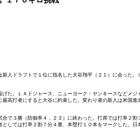
は新人ドラフトで１位に指名した大谷翔平（２１）に会った。
投げた。ＬＡドジャース、ニューヨーク・ヤンキースなどメジ
に最高打者にすると大谷に約束した。変わり者の新人は米国進
試合で３勝（防御率４．２３）に終わった。打席では打率２割
者としては打率２割７分４厘、本塁打１０本をマークした。日