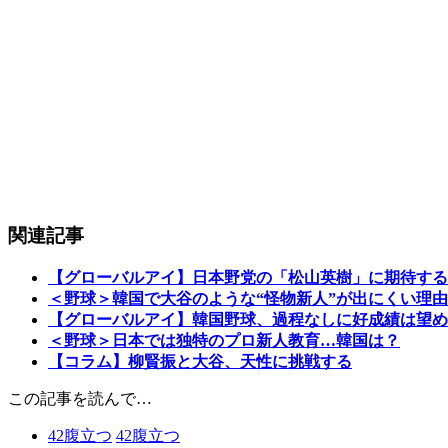
関連記事
【グローバルアイ】日本野党の「松山英樹」に期待する
＜野球＞韓国で大谷のような“怪物新人”が出にくい理由
【グローバルアイ】韓国野球、過程なしに好成績は望め
＜野球＞日本では独特のプロ新人教育…韓国は？
【コラム】柳賢振と大谷、天性に挑戦する
この記事を読んで…
42
腹立つ
42
腹立つ