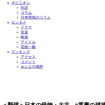
オピニオン
社説
コラム
日本関係のコラム
エンタメ
ドラマ
音楽
映画
アイドル
芸能一般
ランキング
アクセス
コメント
みんなの感想
＜野球＞日本の怪物・大谷、“悪魔の球