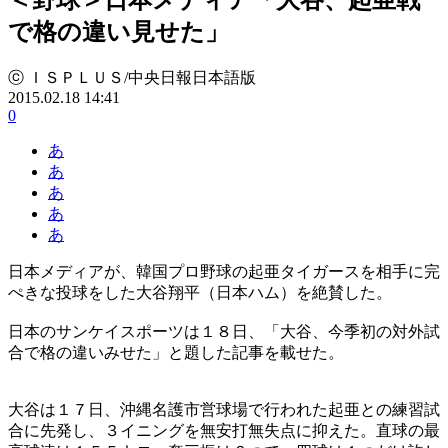
で格の違い見せた」
ⓒ ＩＳＰＬＵＳ/中央日報日本語版
2015.02.18 14:41
0
あ
あ
あ
あ
あ
日本メディアが、韓国プロ野球の起亜タイガースを相手に完
ぺきな投球をした大谷翔平（日本ハム）を絶賛した。
日本のサンケイスポーツは１８日、「大谷、今季初の対外試
合で格の違いみせた」と題した記事を載せた。
大谷は１７日、沖縄名護市営球場で行われた起亜との練習試
合に先発し、３イニングを無安打無失点に抑えた。直球の最