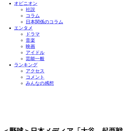
オピニオン
社説
コラム
日本関係のコラム
エンタメ
ドラマ
音楽
映画
アイドル
芸能一般
ランキング
アクセス
コメント
みんなの感想
＜野球＞日本メディア「大谷、起亜戦