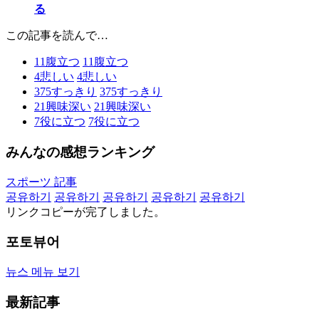
る
この記事を読んで…
11
腹立つ
11
腹立つ
4
悲しい
4
悲しい
375
すっきり
375
すっきり
21
興味深い
21
興味深い
7
役に立つ
7
役に立つ
みんなの感想ランキング
スポーツ 記事
공유하기
공유하기
공유하기
공유하기
공유하기
リンクコピーが完了しました。
포토뷰어
뉴스 메뉴 보기
最新記事