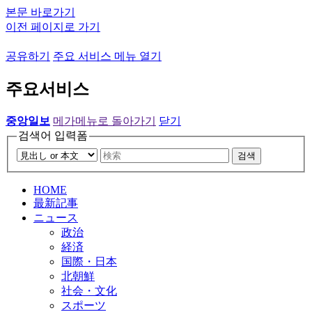
본문 바로가기
이전 페이지로 가기
공유하기
주요 서비스 메뉴 열기
주요서비스
중앙일보
메가메뉴로 돌아가기
닫기
검색어 입력폼
검색
HOME
最新記事
ニュース
政治
経済
国際・日本
北朝鮮
社会・文化
スポーツ