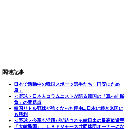
関連記事
日本で活動中の韓国スポーツ選手たち「円安にため
息」
＜野球＞日本人コラムニストが語る韓国の「真っ向勝
負」の問題点
韓国リトル野球が強くなった理由...日本に続き米国に
も勝利
＜野球＞今季も活躍が期待される韓日米の最高齢選手
「大韓民国」、ＬＡドジャース共同球団オーナーにな