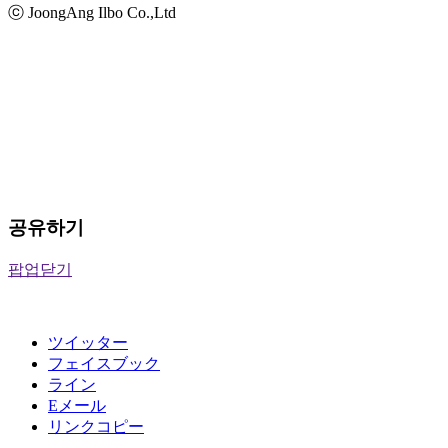
ⓒ JoongAng Ilbo Co.,Ltd
공유하기
팝업닫기
ツイッター
フェイスブック
ライン
Eメール
リンクコピー