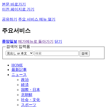
본문 바로가기
이전 페이지로 가기
공유하기
주요 서비스 메뉴 열기
주요서비스
중앙일보
메가메뉴로 돌아가기
닫기
검색어 입력폼
검색
HOME
最新記事
ニュース
政治
経済
国際・日本
北朝鮮
社会・文化
スポーツ