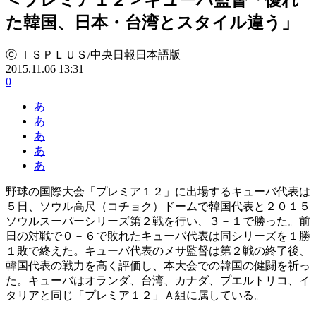
た韓国、日本・台湾とスタイル違う」
ⓒ ＩＳＰＬＵＳ/中央日報日本語版
2015.11.06 13:31
0
あ
あ
あ
あ
あ
野球の国際大会「プレミア１２」に出場するキューバ代表は
５日、ソウル高尺（コチョク）ドームで韓国代表と２０１５
ソウルスーパーシリーズ第２戦を行い、３－１で勝った。前
日の対戦で０－６で敗れたキューバ代表は同シリーズを１勝
１敗で終えた。キューバ代表のメサ監督は第２戦の終了後、
韓国代表の戦力を高く評価し、本大会での韓国の健闘を祈っ
た。キューバはオランダ、台湾、カナダ、プエルトリコ、イ
タリアと同じ「プレミア１２」Ａ組に属している。