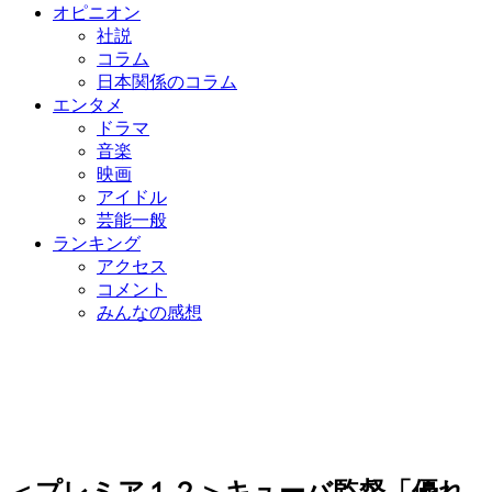
オピニオン
社説
コラム
日本関係のコラム
エンタメ
ドラマ
音楽
映画
アイドル
芸能一般
ランキング
アクセス
コメント
みんなの感想
＜プレミア１２＞キューバ監督「優れ