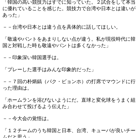
「韓国の高い競技力はすでに知っていた。２試合をして本当
に優れていることを感じた。競技力で台湾や日本とは違いが
あった」
－－台湾や日本とは違う点を具体的に話してほしい。
「敬遠やバントをあまりしない点が違う。私が現役時代に韓
国と対戦した時も敬遠やバントは多くなかった」
－－印象深い韓国選手は。
「プレーした選手はみんな印象的だった」
－－７回の朴炳鎬（パク・ビョンホ）の打席でマウンドに行
った理由は。
「ホームランを浴びないようにだ。直球と変化球をうまく組
み合わせて投げるよう伝えた」
－－今大会の覚悟は。
「１２チームのうち韓国と日本、台湾、キューバが良いチー
ムだと思う」