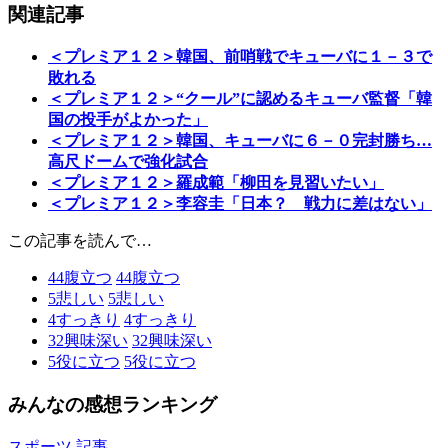
関連記事
＜プレミア１２＞韓国、前哨戦でキューバに１－３で
敗れる
＜プレミア１２＞“クール”に認めるキューバ監督「韓
国の投手がよかった」
＜プレミア１２＞韓国、キューバに６－０完封勝ち…
高尺ドームで強化試合
＜プレミア１２＞羅成範「柳田を見習いたい」
＜プレミア１２＞李容圭「日本？ 戦力に差はない」
この記事を読んで…
44
腹立つ
44
腹立つ
5
悲しい
5
悲しい
4
すっきり
4
すっきり
32
興味深い
32
興味深い
5
役に立つ
5
役に立つ
みんなの感想ランキング
スポーツ 記事