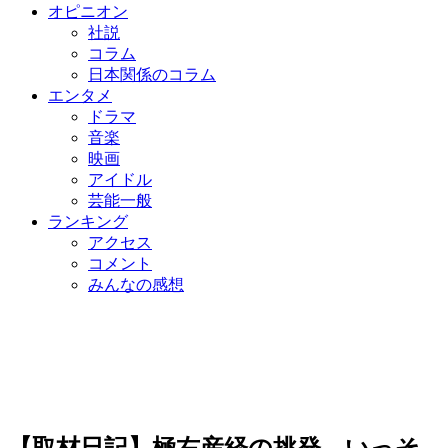
オピニオン
社説
コラム
日本関係のコラム
エンタメ
ドラマ
音楽
映画
アイドル
芸能一般
ランキング
アクセス
コメント
みんなの感想
【取材日記】極右産経の挑発、いっそ