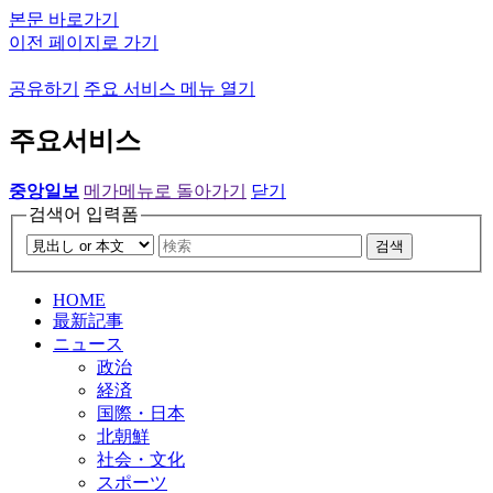
본문 바로가기
이전 페이지로 가기
공유하기
주요 서비스 메뉴 열기
주요서비스
중앙일보
메가메뉴로 돌아가기
닫기
검색어 입력폼
검색
HOME
最新記事
ニュース
政治
経済
国際・日本
北朝鮮
社会・文化
スポーツ