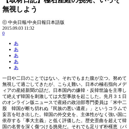
無視しよう
ⓒ 中央日報/中央日報日本語版
2015.09.03 11:32
0
あ
あ
あ
あ
あ
一日や二日のことではない。それでもまた腹が立つ。努めて
無視して過ごしてきたが、こらえ難い。日本の極右指向メデ
ィアの産経新聞の話だ。日本国内の嫌韓・反韓世論を主導し
て絶えず韓国を刺激しては大型事故を起こした。先月３１日
のオンライン版ニュースで産経の政治部専門委員は「米中二
股 韓国が断ち切れぬ『民族の悪い遺産』」というコラムで
妄言を吐き出した。韓国の外交史を、主体性がなく強い国に
依存する「事大主義」と低く評価した。歴史歪曲を超えて韓
国の名誉を深く傷つける挑発だ。それでも足りず朴槿恵（パ