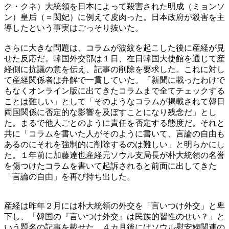
ク・クネ）大統領を日本によって殺害された明成（ミョンソ
ン）皇后（＝閔妃）に例えて皮肉った。日本政府が殺害を主
導したという事実はごっそり抜いた。
さらに大きな問題は、コラムが波紋を起こした後に産経が見
せた反応だ。韓国外交部は１日、在日韓国大使館を通じて産
経側に抗議の意を伝え、記事の削除を要求した。これに対し
て産経関係者は弁解で一貫していた。「新聞に載ったわけで
もなくオンライン版に出てきたコラムまで全てチェックする
ことは難しい」として「そのようなコラムが掲載されて韓日
両国関係に否定的な影響を及ぼすことになり残念だ」とし
た。まるで他人ごとのように責任を否定する態度だ。それと
共に「コラムを書いた人がそのように書いて、言論の自由も
あるのにそれを強制的に削除するのは難しい」と明らかにし
た。１年前に加藤達也産経元ソウル支局長が朴大統領の名誉
を傷つけたコラムを書いて起訴されると前面に出してきた
「言論の自由」を再び持ち出した。
産経は昨年２月には朴大統領の外交を「言いつけ外交」と卑
下し、「韓国の『言いつけ外交』は民族的習性のせい？」と
いう題名の記事を載せた。４カ月後にはソウル慰安婦関連の