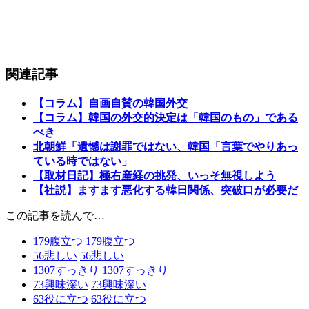
関連記事
【コラム】自画自賛の韓国外交
【コラム】韓国の外交的決定は「韓国のもの」である
べき
北朝鮮「遺憾は謝罪ではない、韓国「言葉でやりあっ
ている時ではない」
【取材日記】極右産経の挑発、いっそ無視しよう
【社説】ますます悪化する韓日関係、突破口が必要だ
この記事を読んで…
179
腹立つ
179
腹立つ
56
悲しい
56
悲しい
1307
すっきり
1307
すっきり
73
興味深い
73
興味深い
63
役に立つ
63
役に立つ