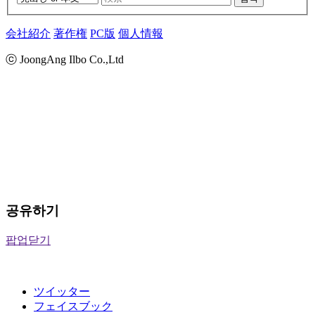
会社紹介
著作権
PC版
個人情報
ⓒ JoongAng Ilbo Co.,Ltd
공유하기
팝업닫기
ツイッター
フェイスブック